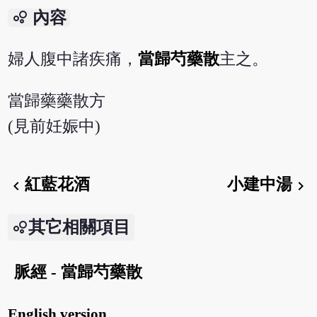
bubble_chart
內容
婦人腹中諸疾痛，
當歸芍藥散
主之。
當歸藥藥散方
(見前妊娠中)
紅藍花酒
小建中湯
chevron_left
chevron_right
其它相關項目
脈經 - 當歸芍藥散
English version