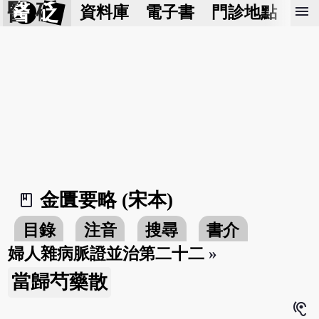
醫 砭
menu
資料庫
電子書
門診地點
預
金匱要略 (宋本)
book_2
目錄
注音
搜尋
書介
婦人雜病脈證並治第二十二
»
當歸芍藥散
hearing