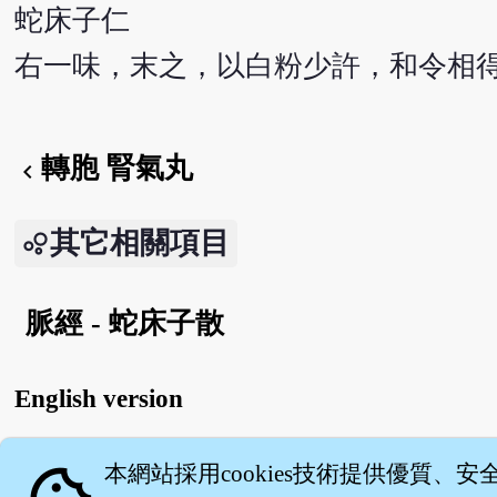
蛇床子仁
右一味，末之，以白粉少許，和令相
轉胞 腎氣丸
chevron_left
其它相關項目
脈經 - 蛇床子散
English version
本網站採用cookies技術提供優質、安
關