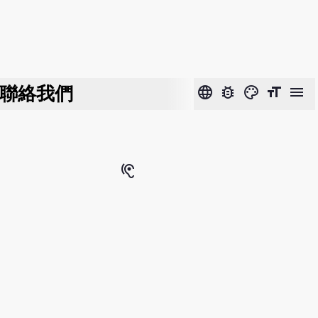
聯絡我們
language
bug_report
color_lens
format_size
menu
hearing