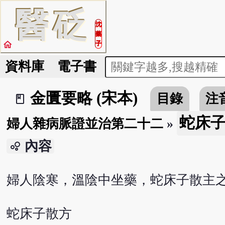
醫
砭
沈
藥
home
子
資料庫
電子書
金匱要略 (宋本)
目錄
注
book_2
蛇床
婦人雜病脈證並治第二十二
»
內容
bubble_chart
婦人陰寒，溫陰中坐藥，蛇床子散主
蛇床子散方