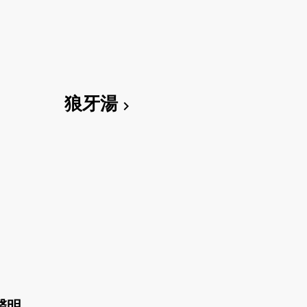
狼牙湯
chevron_right
聲明