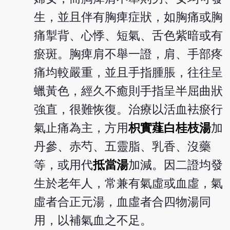
生，並且伴有胸痺症狀，如胸痛或胸
痛掣背、心悸、短氣、舌色紫暗或有
瘀斑。胸痺肩不舉一證，肩、手部疼
痛均較嚴重，並且手指腫脹，往往呈
蠟黃色，經久不癒則手指呈半屈曲狀
強直，很難恢復。治療以活血袪瘀行
氣止痛為主，方用
枳實薤白桂枝湯
加
丹參、赤芍、五靈脂、乳香、沒藥
等，或用代
抵當湯
加減。因二證均發
生於老年人，常兼有氣虛或血虛，氣
虛者合正元湯，血虛者合四物湯同
用，以補氣血之不足。