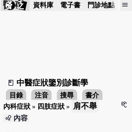
醫 砭
menu
資料庫
電子書
門診地點
預
中醫症狀鑒別診斷學
book_2
目錄
注音
搜尋
書介
hearing
肩不舉
內科症狀
»
四肢症狀
»
bubble_chart
內容