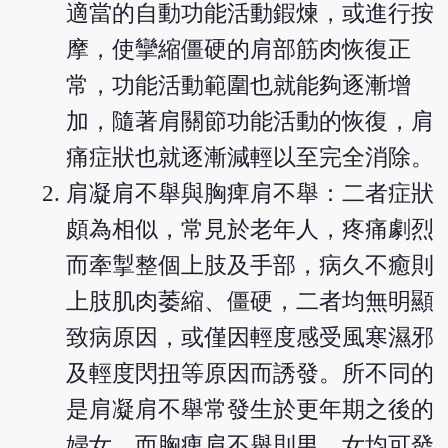
適當的自動功能活動鍜煉，或進行按
摩，使攣縮僵硬的肩部筋肉恢復正
常，功能活動範圍也就能夠逐漸增
加，隨著肩關節功能活動的恢復，肩
痛症狀也就逐漸減輕以至完全消除。
肩凝肩不舉與胸痺肩不舉：二者症狀
頗為相似，常見於老年人，疼痛劇烈
而牽掣整個上肢及手部，病久不癒則
上肢肌肉萎縮、僵硬，二者均無明顯
致病原因，或僅因輕度感受風寒濕邪
及輕度閃扭等原因而誘發。所不同的
是肩凝肩不舉常發生於更年期之後的
婦女，而胸痺肩不舉則男、女均可發