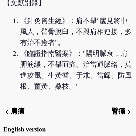
【文獻別錄】
《針灸資生經》：肩不舉"屢見將中
風人，臂骨脫臼，不與肩相連接，多
有治不癒者"。
《臨證指南醫案》："陽明脈衰，肩
胛筋緩，不舉而痛。治當通脈絡，莫
進攻風。生黃耆、于朮、當歸、防風
根、薑黃、桑枝。"
肩痛
臂痛
chevron_left
chevron_right
English version