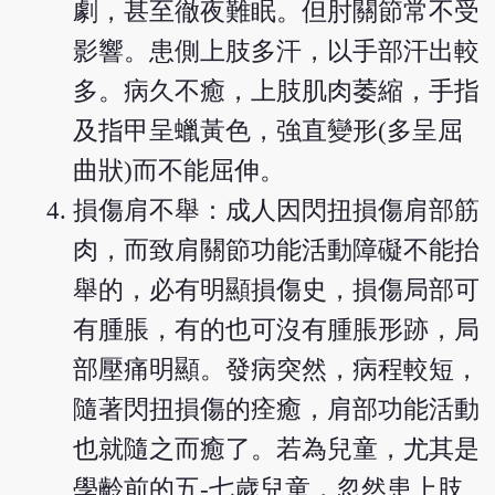
劇，甚至徹夜難眠。但肘關節常不受
影響。患側上肢多汗，以手部汗出較
多。病久不癒，上肢肌肉萎縮，手指
及指甲呈蠟黃色，強直變形(多呈屈
曲狀)而不能屈伸。
損傷肩不舉：成人因閃扭損傷肩部筋
肉，而致肩關節功能活動障礙不能抬
舉的，必有明顯損傷史，損傷局部可
有腫脹，有的也可沒有腫脹形跡，局
部壓痛明顯。發病突然，病程較短，
隨著閃扭損傷的痊癒，肩部功能活動
也就隨之而癒了。若為兒童，尤其是
學齡前的五-七歲兒童，忽然患上肢