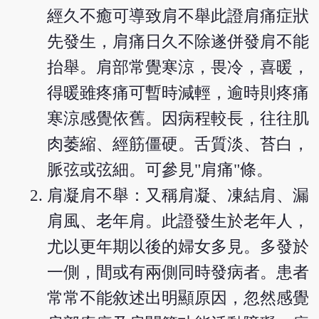
經久不癒可導致肩不舉此證肩痛症狀
先發生，肩痛日久不除遂併發肩不能
抬舉。肩部常覺寒涼，畏冷，喜暖，
得暖雖疼痛可暫時減輕，逾時則疼痛
寒涼感覺依舊。因病程較長，往往肌
肉萎縮、經筋僵硬。舌質淡、苔白，
脈弦或弦細。可參見"肩痛"條。
肩凝肩不舉：又稱肩凝、凍結肩、漏
肩風、老年肩。此證發生於老年人，
尤以更年期以後的婦女多見。多發於
一側，間或有兩側同時發病者。患者
常常不能敘述出明顯原因，忽然感覺