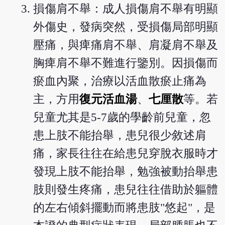
損傷肩不舉：成人損傷肩不舉有明顯
外傷史，發病突然，受損傷局部明顯
壓痛，與痺痛肩不舉、肩凝肩不舉及
胸痺肩不舉不難進行鑒別。因損傷而
瘀血內聚，治療以活血散瘀止痛為
主，方用
復元活血湯
、
七厘散
等。若
兒童尤其是5-7歲的學齡前兒童，忽
患上肢不能抬舉，患兒很少敘述肩
痛，家長往往在給患兒穿脫衣服時才
發現上肢不能抬舉，勉強被動抬舉患
肢則發生疼痛，患兒往往借助於軀體
的左右傾斜擺動而將患肢"悠起"，是