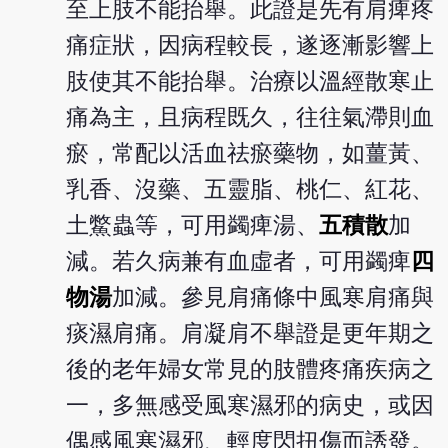
至上肢不能抬舉。此證是先有肩痺疼
痛症狀，因病程較長，遂逐漸影響上
肢使其不能抬舉。治療以溫經散寒止
痛為主，且病程既久，往往氣滯則血
瘀，常配以活血祛瘀藥物，如薑黃、
乳香、沒藥、五靈脂、桃仁、紅花、
土鱉蟲等，可用蠲痺湯、
五積散
加
減。若久病兼有血虛者，可用蠲痺
四
物湯
加減。參見肩痛條中風寒肩痛與
痰濕肩痛。肩凝肩不舉證是更年期之
後的老年婦女常見的肢體疼痛疾病之
一，多無感受風寒濕邪的病史，或因
偶感風寒濕邪、輕度閃扭傷而誘發。