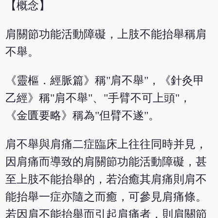
【概念】
肩關節功能活動障礙，上肢不能抬舉稱肩
不舉。
《靈樞．經脈篇》稱"肩不舉"，《針灸甲
乙經》稱"肩不舉"、"手臂不可上頭"，
《金匱要略》稱為"但臂不遂"。
肩不舉與肩痛二症臨床上往往同時并見，
因肩痛而導致的肩關節功能活動障礙，甚
至上肢不能抬舉的，若治癒其肩痛則肩不
能抬舉一症亦隨之而癒，可參見肩痛條。
若因肩不能抬舉而引起肩痛者，則肩關節