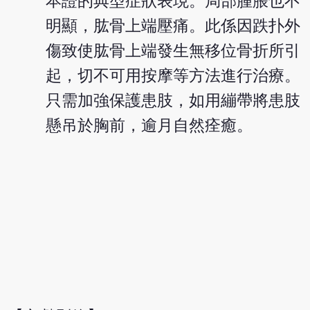
本證的典型症狀表現。局部腫脹也不
明顯，肱骨上端壓痛。此係因跌扑外
傷致使肱骨上端發生無移位骨折所引
起，切不可用按摩等方法進行治療。
只需加強保護患肢，如用繃帶將患肢
懸吊於胸前，逾月自然痊癒。