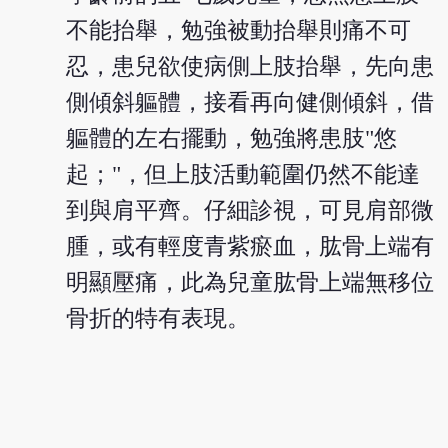
不能抬舉，勉強被動抬舉則痛不可
忍，患兒欲使病側上肢抬舉，先向患
側傾斜軀體，接看再向健側傾斜，借
軀體的左右擺動，勉強將患肢"悠
起；"，但上肢活動範圍仍然不能達
到與肩平齊。仔細診視，可見肩部微
腫，或有輕度青紫瘀血，肱骨上端有
明顯壓痛，此為兒童肱骨上端無移位
骨折的特有表現。