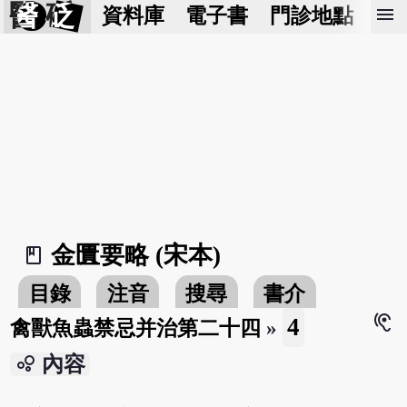
醫 砭
menu
資料庫
電子書
門診地點
預
金匱要略 (宋本)
book_2
目錄
注音
搜尋
書介
hearing
4
禽獸魚蟲禁忌并治第二十四
»
bubble_chart
內容