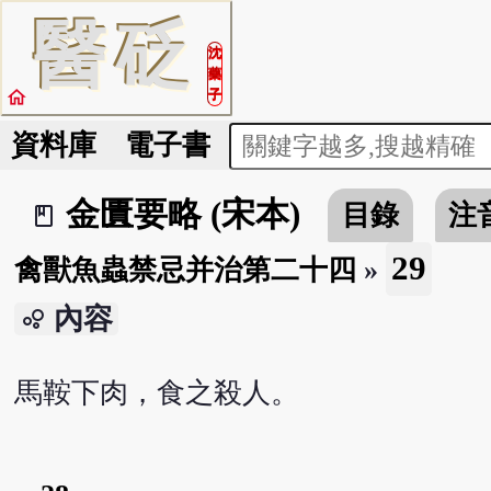
醫
砭
沈
藥
home
子
資料庫
電子書
金匱要略 (宋本)
目錄
注
book_2
29
禽獸魚蟲禁忌并治第二十四
»
內容
bubble_chart
馬鞍下肉，食之殺人。