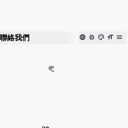
聯絡我們
language
bug_report
color_lens
format_size
menu
hearing