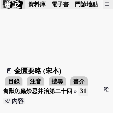
醫 砭
menu
資料庫
電子書
門診地點
預
金匱要略 (宋本)
book_2
目錄
注音
搜尋
書介
hearing
31
禽獸魚蟲禁忌并治第二十四
»
bubble_chart
內容