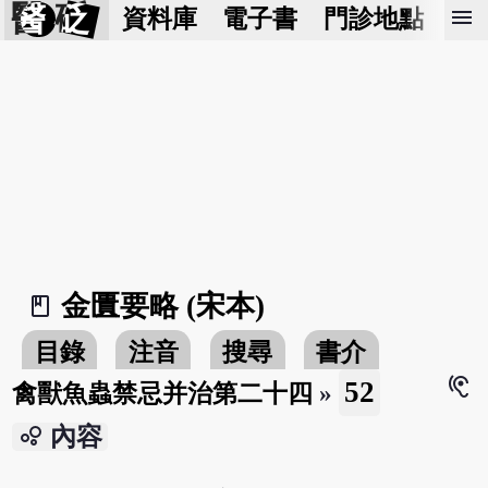
醫 砭
menu
資料庫
電子書
門診地點
預
金匱要略 (宋本)
book_2
目錄
注音
搜尋
書介
hearing
52
禽獸魚蟲禁忌并治第二十四
»
bubble_chart
內容