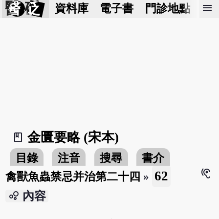
醫 砭
menu
資料庫
電子書
門診地點
預
金匱要略 (宋本)
book_2
目錄
注音
搜尋
書介
hearing
62
禽獸魚蟲禁忌并治第二十四
»
bubble_chart
內容