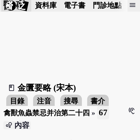
醫 砭
menu
資料庫
電子書
門診地點
預
金匱要略 (宋本)
book_2
目錄
注音
搜尋
書介
hearing
67
禽獸魚蟲禁忌并治第二十四
»
bubble_chart
內容