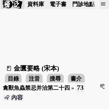
醫 砭
menu
資料庫
電子書
門診地點
預
金匱要略 (宋本)
book_2
目錄
注音
搜尋
書介
hearing
73
禽獸魚蟲禁忌并治第二十四
»
bubble_chart
內容