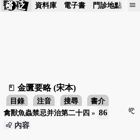
醫 砭
menu
資料庫
電子書
門診地點
預
金匱要略 (宋本)
book_2
目錄
注音
搜尋
書介
hearing
86
禽獸魚蟲禁忌并治第二十四
»
bubble_chart
內容