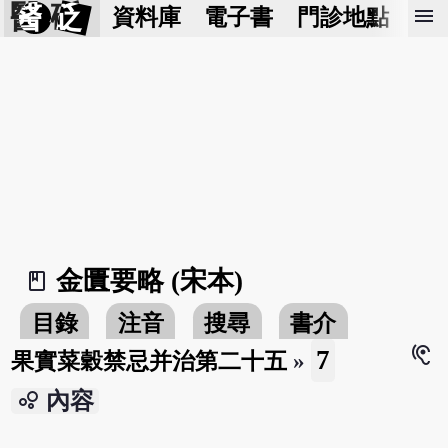
醫 砭
menu
資料庫
電子書
門診地點
預
金匱要略 (宋本)
book_2
目錄
注音
搜尋
書介
hearing
7
果實菜穀禁忌并治第二十五
»
bubble_chart
內容