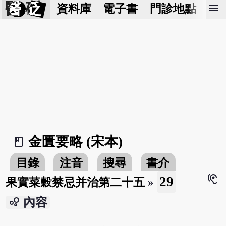
醫 砭
menu
資料庫
電子書
門診地點
預
金匱要略 (宋本)
book_2
目錄
注音
搜尋
書介
hearing
29
果實菜穀禁忌并治第二十五
»
bubble_chart
內容