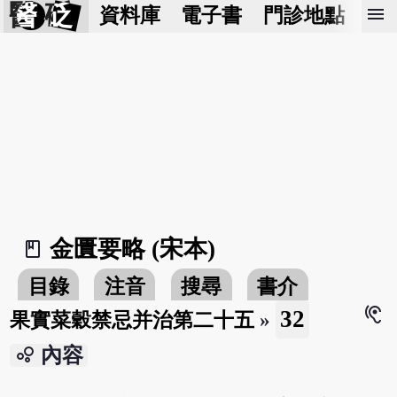
醫 砭
menu
資料庫
電子書
門診地點
預
金匱要略 (宋本)
book_2
目錄
注音
搜尋
書介
hearing
32
果實菜穀禁忌并治第二十五
»
bubble_chart
內容