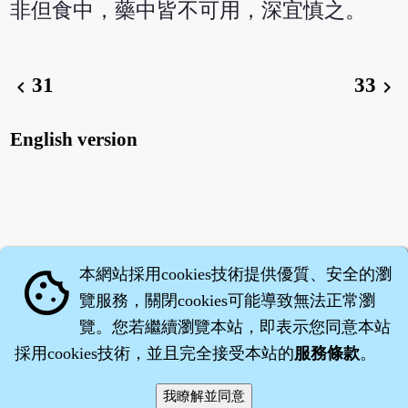
非但食中，藥中皆不可用，深宜慎之。
31
33
chevron_left
chevron_right
English version
本網站採用cookies技術提供優質、安全的瀏
cookie
覽服務，關閉cookies可能導致無法正常瀏
覽。您若繼續瀏覽本站，即表示您同意本站
採用cookies技術，並且完全接受本站的
服務條款
。
智橐‧
醫砭
‧
沈藥子
©2008～2026