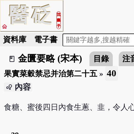
醫
砭
沈
藥
home
子
資料庫
電子書
金匱要略 (宋本)
目錄
注
book_2
40
果實菜穀禁忌并治第二十五
»
內容
bubble_chart
食糖、蜜後四日內食生蔥、韭，令人