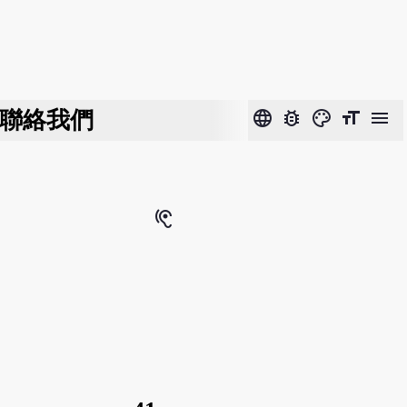
聯絡我們
language
bug_report
color_lens
format_size
menu
hearing