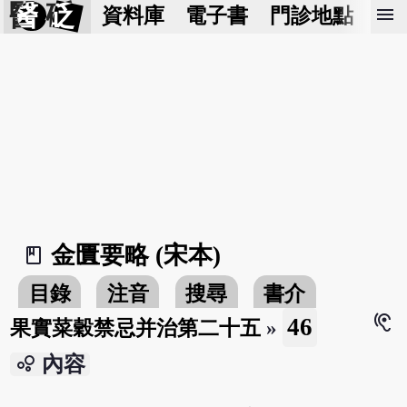
醫 砭
menu
資料庫
電子書
門診地點
預
金匱要略 (宋本)
book_2
目錄
注音
搜尋
書介
hearing
46
果實菜穀禁忌并治第二十五
»
bubble_chart
內容