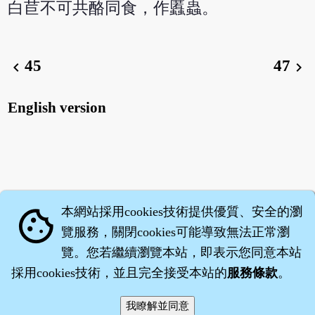
白苣不可共酪同食，作䘌蟲。
45
47
chevron_left
chevron_right
English version
本網站採用cookies技術提供優質、安全的瀏
cookie
覽服務，關閉cookies可能導致無法正常瀏
覽。您若繼續瀏覽本站，即表示您同意本站
採用cookies技術，並且完全接受本站的
服務條款
。
智橐‧
醫砭
‧
沈藥子
©2008～2026