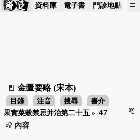
醫 砭
menu
資料庫
電子書
門診地點
預
金匱要略 (宋本)
book_2
目錄
注音
搜尋
書介
hearing
47
果實菜穀禁忌并治第二十五
»
bubble_chart
內容