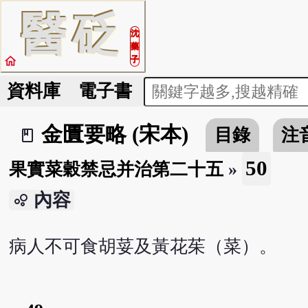
醫
砭
沈
藥
home
子
資料庫
電子書
金匱要略 (宋本)
目錄
注
book_2
50
果實菜穀禁忌并治第二十五
»
內容
bubble_chart
病人不可食胡荽及黃花茱（菜）。