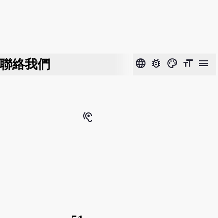
聯絡我們
language
bug_report
color_lens
format_size
menu
hearing