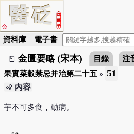
醫
砭
沈
藥
home
子
資料庫
電子書
金匱要略 (宋本)
目錄
注
book_2
51
果實菜穀禁忌并治第二十五
»
內容
bubble_chart
芋不可多食，動病。