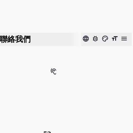
聯絡我們
language
bug_report
color_lens
format_size
menu
hearing