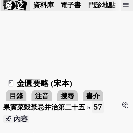
醫 砭
menu
資料庫
電子書
門診地點
預
金匱要略 (宋本)
book_2
目錄
注音
搜尋
書介
hearing
57
果實菜穀禁忌并治第二十五
»
bubble_chart
內容