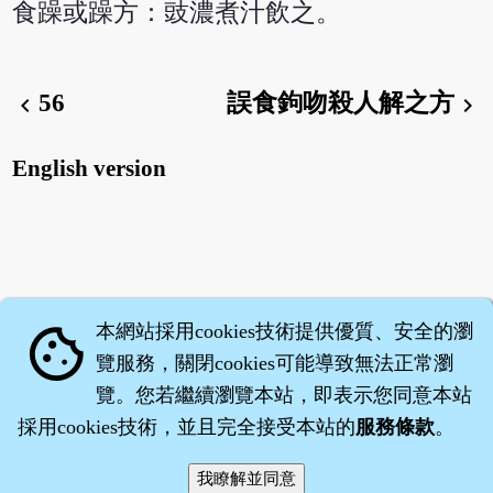
食躁或躁方：豉濃煮汁飲之。
56
誤食鉤吻殺人解之方
chevron_left
chevron_right
English version
本網站採用cookies技術提供優質、安全的瀏
cookie
覽服務，關閉cookies可能導致無法正常瀏
覽。您若繼續瀏覽本站，即表示您同意本站
採用cookies技術，並且完全接受本站的
服務條款
。
智橐‧
醫砭
‧
沈藥子
©2008～2026