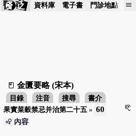
醫 砭
menu
資料庫
電子書
門診地點
預
金匱要略 (宋本)
book_2
目錄
注音
搜尋
書介
hearing
60
果實菜穀禁忌并治第二十五
»
bubble_chart
內容