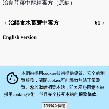
治食芹菜中龍精毒方（原缺）
治誤食水茛菪中毒方
61
chevron_left
chevron_right
English version
本網站採用cookies技術提供優質、安全的瀏
cookie
覽服務，關閉cookies可能導致無法正常瀏
覽。您若繼續瀏覽本站，即表示您同意本站
採用cookies技術，並且完全接受本站的
服務條款
。
智橐‧
醫砭
‧
沈藥子
©2008～2026