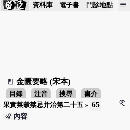
醫 砭
menu
資料庫
電子書
門診地點
預
金匱要略 (宋本)
book_2
目錄
注音
搜尋
書介
hearing
65
果實菜穀禁忌并治第二十五
»
bubble_chart
內容