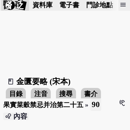
醫 砭
menu
資料庫
電子書
門診地點
預
金匱要略 (宋本)
book_2
目錄
注音
搜尋
書介
hearing
90
果實菜穀禁忌并治第二十五
»
bubble_chart
內容