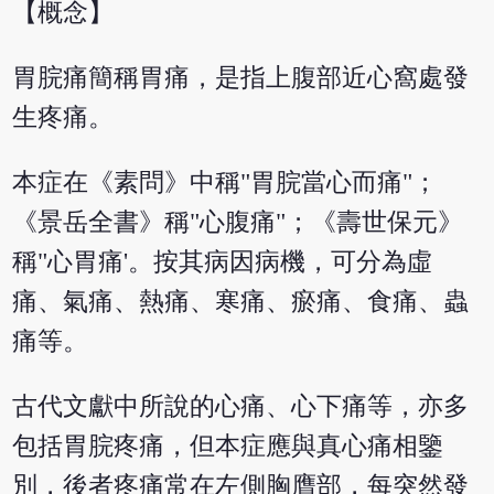
【概念】
胃脘痛簡稱胃痛，是指上腹部近心窩處發
生疼痛。
本症在《素問》中稱"胃脘當心而痛"；
《景岳全書》稱"心腹痛"；《壽世保元》
稱"心胃痛'。按其病因病機，可分為虛
痛、氣痛、熱痛、寒痛、瘀痛、食痛、蟲
痛等。
古代文獻中所說的心痛、心下痛等，亦多
包括胃脘疼痛，但本症應與真心痛相鑒
別，後者疼痛常在左側胸膺部，每突然發