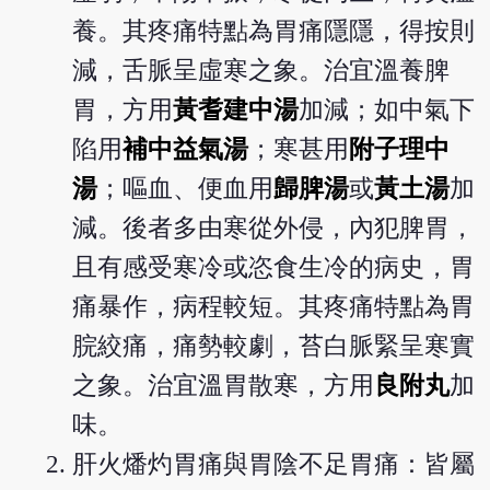
養。其疼痛特點為胃痛隱隱，得按則
減，舌脈呈虛寒之象。治宜溫養脾
胃，方用
黃耆建中湯
加減；如中氣下
陷用
補中益氣湯
；寒甚用
附子理中
湯
；嘔血、便血用
歸脾湯
或
黃土湯
加
減。後者多由寒從外侵，內犯脾胃，
且有感受寒冷或恣食生冷的病史，胃
痛暴作，病程較短。其疼痛特點為胃
脘絞痛，痛勢較劇，苔白脈緊呈寒實
之象。治宜溫胃散寒，方用
良附丸
加
味。
肝火燔灼胃痛與胃陰不足胃痛：皆屬