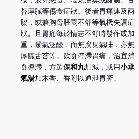
按，兼見惡食、噯氣腐臭或酸腐、舌
苔厚膩等傷食症狀。後者胃痛連及兩
脇，或兼胸脅脹悶不舒等氣機失調症
狀。且胃痛每於情志不舒時發作或加
重，噯氣泛酸，而無腐臭氣味，亦無
厚膩舌苔等。飲食停滯胃痛，治宜消
食導滯，方選
保和丸
加減，或用
小承
氣湯
加木香、香附以通泄胃腑。