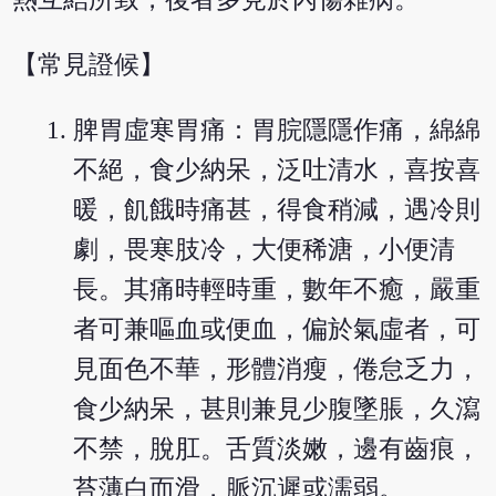
【常見證候】
脾胃虛寒胃痛：胃脘隱隱作痛，綿綿
不絕，食少納呆，泛吐清水，喜按喜
暖，飢餓時痛甚，得食稍減，遇冷則
劇，畏寒肢冷，大便稀溏，小便清
長。其痛時輕時重，數年不癒，嚴重
者可兼嘔血或便血，偏於氣虛者，可
見面色不華，形體消瘦，倦怠乏力，
食少納呆，甚則兼見少腹墜脹，久瀉
不禁，脫肛。舌質淡嫩，邊有齒痕，
苔薄白而滑，脈沉遲或濡弱。