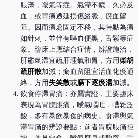
脹滿，噯氣等症。氣滯不癒，久必及
血，或胃痛遷延損傷絡脈，瘀血留
阻。因而痛處固定不移，其特點為痛
如針刺，並伴有嘔血便黑，舌紫等症
象。臨床上應結合症情，辨證施治，
肝鬱氣滯宜疏肝理氣和胃，方用
柴胡
疏肝散
加減；瘀血留阻宜活血化瘀通
絡，方用
失笑散
或
膈下逐瘀湯
加減。
飲食停滯胃痛：亦屬實證，主要臨床
表現為胃脘脹痛，噯氣嘔吐，嘈雜泛
酸，多有暴飲暴食的病史。食滯與氣
滯胃痛的辨證要點：前者胃脘脹痛拒