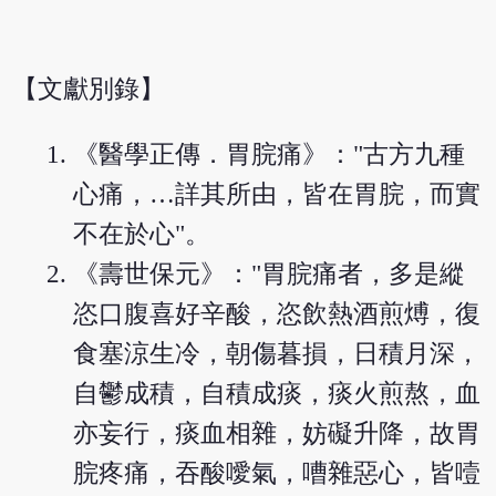
【文獻別錄】
《醫學正傳．胃脘痛》："古方九種
心痛，…詳其所由，皆在胃脘，而實
不在於心"。
《壽世保元》："胃脘痛者，多是縱
恣口腹喜好辛酸，恣飲熱酒煎煿，復
食塞涼生冷，朝傷暮損，日積月深，
自鬱成積，自積成痰，痰火煎熬，血
亦妄行，痰血相雜，妨礙升降，故胃
脘疼痛，吞酸噯氣，嘈雜惡心，皆噎