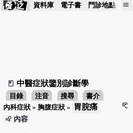
醫 砭
menu
資料庫
電子書
門診地點
預
中醫症狀鑒別診斷學
book_2
目錄
注音
搜尋
書介
hearing
胃脘痛
內科症狀
»
胸腹症狀
»
bubble_chart
內容