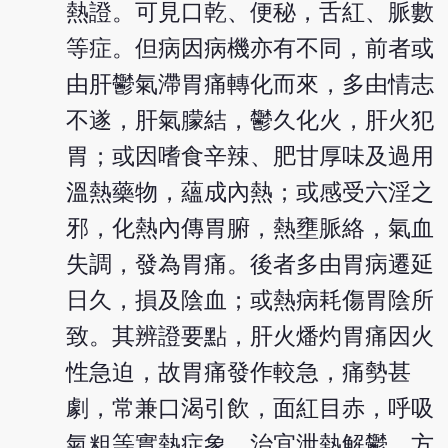
熱證。可見口乾、便秘，舌紅、脈數
等症。但病因病機亦有不同，前者或
由肝鬱氣滯胃痛轉化而來，多由情志
不遂，肝氣朦結，鬱久化火，肝火犯
胃；或因嗜食辛辣、肥甘厚味及過用
溫熱藥物，蘊成內熱；或感受六淫之
邪，化熱內傳胃腑，熱壅脈絡，氣血
失調，發為胃痛。後者多由胃病遷延
日久，損及陰血；或熱病耗傷胃陰所
致。其辨證要點，肝火燔灼胃痛因火
性急迫，故胃痛發作較急，痛勢甚
劇，常兼口渴引飲，面紅目赤，呼吸
氣粗等實熱症象，治宜泄熱解鬱，方