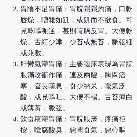
胃陰不足胃痛：胃脘隱隱灼痛，口乾
唇燥，嘈雜如飢，或飢而不欲食。可
見乾嘔呃逆，甚則噎膈反胃。大便乾
燥。舌紅少津，少苔或無苔，脈弦細
或兼數。
肝鬱氣滯胃痛：主要臨床表現為胃脘
脹滿攻衝作痛，連及兩脇，胸悶痞
塞，喜長嘆息，食少納呆，噯氣泛
酸，或見嘔吐。大便不暢。舌苔薄白
或薄黃，脈弦。
飲食積滯胃痛：胃脘脹滿，疼痛拒
按，噯腐酸臭，惡聞食氣，惡心嘔