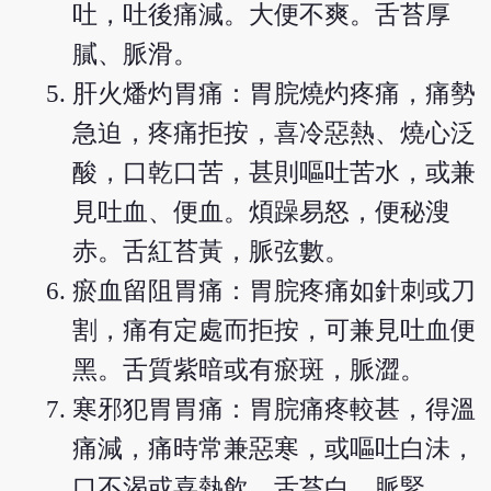
吐，吐後痛減。大便不爽。舌苔厚
膩、脈滑。
肝火燔灼胃痛：胃脘燒灼疼痛，痛勢
急迫，疼痛拒按，喜冷惡熱、燒心泛
酸，口乾口苦，甚則嘔吐苦水，或兼
見吐血、便血。煩躁易怒，便秘溲
赤。舌紅苔黃，脈弦數。
瘀血留阻胃痛：胃脘疼痛如針刺或刀
割，痛有定處而拒按，可兼見吐血便
黑。舌質紫暗或有瘀斑，脈澀。
寒邪犯胃胃痛：胃脘痛疼較甚，得溫
痛減，痛時常兼惡寒，或嘔吐白沬，
口不渴或喜熱飲。舌苔白，脈緊。