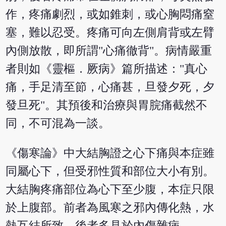
作，疼痛劇烈，或如錐刺，或心胸悶痛窒
塞，難以忍受。疼痛可向左側肩背或左臂
內側放散，即所謂"心痛徹背"。病情嚴重
者則如《靈樞．厥病》篇所描述："真心
痛，手足清至節，心痛甚，旦發夕死，夕
發旦死"。其預後和治療與胃脘痛截然不
同，不可混為一談。
《傷寒論》中大結胸證之心下痛與本症雖
同屬心下，但受邪性質和部位大小有別。
大結胸疼痛部位為心下至少腹，本症只限
於上腹部。前者為風寒之邪內傳化熱，水
熱互結所致，後者多見於內傷雜病。