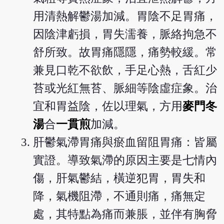
用清熱解鬱湯加減。胃陰不足胃痛，
因陰津虧損，胃失濡養，脈絡拘急不
舒所致。故胃痛隱隱，痛勢較緩。常
兼見口乾不欲飲，手足心熱，舌紅少
苔或光紅無苔、脈細等陰虛症象。治
宜和胃益陰，佐以理氣，方用
麥門冬
湯
合
一貫煎
加減。
肝鬱氣滯胃痛與瘀血留阻胃痛：皆屬
實證。導致氣滯的原因主要是七情內
傷，肝氣鬱結，橫逆犯胃，胃失和
降，氣機阻滯，不通則痛，痛無定
處，其特點為痛而兼脹，並伴有胸脅