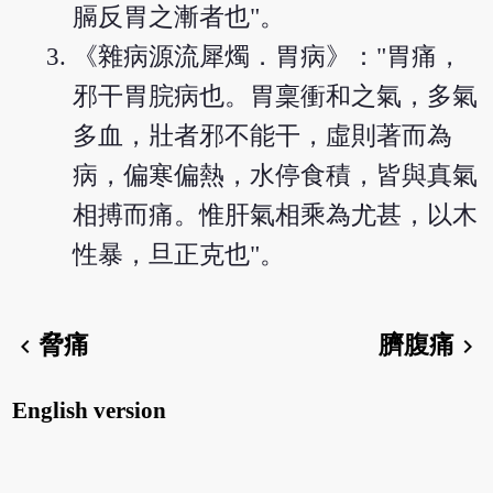
膈反胃之漸者也"。
《雜病源流犀燭．胃病》："胃痛，
邪干胃脘病也。胃稟衝和之氣，多氣
多血，壯者邪不能干，虛則著而為
病，偏寒偏熱，水停食積，皆與真氣
相搏而痛。惟肝氣相乘為尤甚，以木
性暴，旦正克也"。
脅痛
臍腹痛
chevron_left
chevron_right
English version