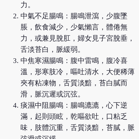
力。
中氣不足腸鳴：腸鳴泄瀉，少腹墜
脹，飲食減少，少氣懶言，體倦無
力，或兼見脫肛，婦女見子宮脫垂，
舌淡苔白，脈緩弱。
中焦寒濕腸鳴：腹中雷鳴，腹冷喜
溫，形寒肢冷，嘔吐清水，大便稀薄
夾有粘凍物，舌質淡黯，苔白膩而
滑，脈沉遲或沉弦。
痰濕中阻腸鳴：腸鳴漉漉，心下逆
滿，起則頭眩，乾嘔欲吐，口粘乏
味，肢體沉重，舌質淡黯，苔膩，脈
弦滑或沉緩。