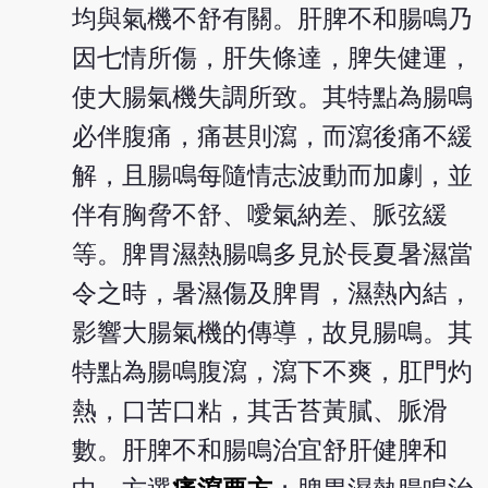
均與氣機不舒有關。肝脾不和腸鳴乃
因七情所傷，肝失條達，脾失健運，
使大腸氣機失調所致。其特點為腸鳴
必伴腹痛，痛甚則瀉，而瀉後痛不緩
解，且腸鳴每隨情志波動而加劇，並
伴有胸脅不舒、噯氣納差、脈弦緩
等。脾胃濕熱腸鳴多見於長夏暑濕當
令之時，暑濕傷及脾胃，濕熱內結，
影響大腸氣機的傳導，故見腸鳴。其
特點為腸鳴腹瀉，瀉下不爽，肛門灼
熱，口苦口粘，其舌苔黃膩、脈滑
數。肝脾不和腸鳴治宜舒肝健脾和