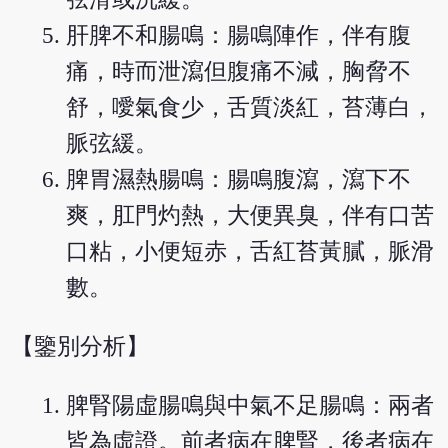
肝脾不和腸鳴：腸鳴陣作，伴有腹
痛，時而泄瀉但腹痛不減，胸脅不
舒，噯氣食少，舌質淡紅，苔薄白，
脈弦緩。
脾胃濕熱腸鳴：腸鳴腹瀉，瀉下不
爽，肛門灼熱，大便異臭，伴有口苦
口粘，小便短赤，舌紅苔黃膩，脈滑
數。
【鑒別分析】
脾腎陽虛腸鳴與中氣不足腸鳴：兩者
皆為虛證。前者病在脾腎，後者病在