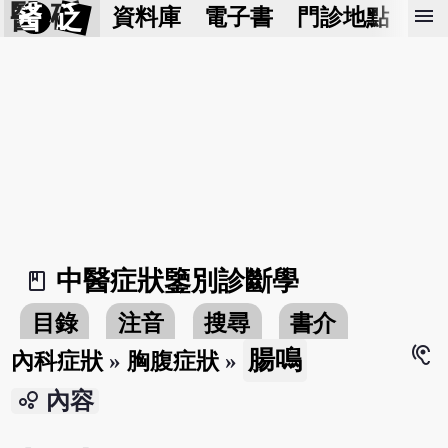
醫 砭
menu
資料庫
電子書
門診地點
預
中醫症狀鑒別診斷學
book_2
目錄
注音
搜尋
書介
hearing
腸鳴
內科症狀
»
胸腹症狀
»
bubble_chart
內容