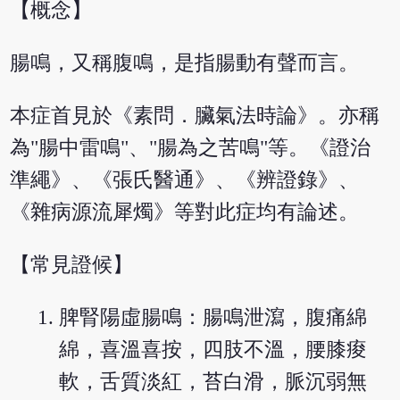
【概念】
腸鳴，又稱腹鳴，是指腸動有聲而言。
本症首見於《素問．臟氣法時論》。亦稱
為"腸中雷鳴"、"腸為之苦鳴"等。《證治
準繩》、《張氏醫通》、《辨證錄》、
《雜病源流犀燭》等對此症均有論述。
【常見證候】
脾腎陽虛腸鳴：腸鳴泄瀉，腹痛綿
綿，喜溫喜按，四肢不溫，腰膝痠
軟，舌質淡紅，苔白滑，脈沉弱無