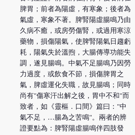
脾胃；前者為陽虛，有寒象；後者為
氣虛，寒象不著。脾腎陽虛腸鳴乃由
久病不癒，或房勞傷腎，或過用寒涼
藥物，損傷陽氣，使脾腎陽氣日趨虧
耗，陽氣失於溫煦，大腸傳導功能失
調，遂見腸鳴。中氣不足腸鳴乃因勞
力過度，或飲食不節，損傷脾胃之
氣，脾虛運化失職，故見腸鳴；同時
尚有"傷寒汗出解之後，胃中不和"而
致者，如《靈樞．口間》篇曰："中
氣不足，…腸為之苦鳴"。兩者的辨
證要點為：脾腎陽虛腸鳴伴四肢發