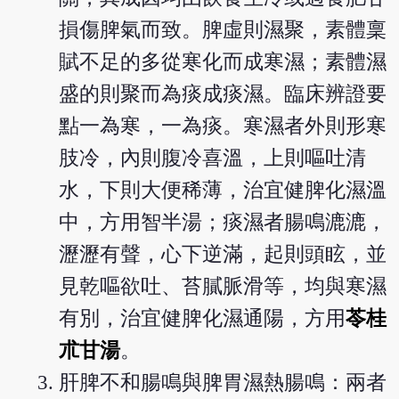
損傷脾氣而致。脾虛則濕聚，素體稟
賦不足的多從寒化而成寒濕；素體濕
盛的則聚而為痰成痰濕。臨床辨證要
點一為寒，一為痰。寒濕者外則形寒
肢冷，內則腹冷喜溫，上則嘔吐清
水，下則大便稀薄，治宜健脾化濕溫
中，方用智半湯；痰濕者腸鳴漉漉，
瀝瀝有聲，心下逆滿，起則頭眩，並
見乾嘔欲吐、苔膩脈滑等，均與寒濕
有別，治宜健脾化濕通陽，方用
苓桂
朮甘湯
。
肝脾不和腸鳴與脾胃濕熱腸鳴：兩者