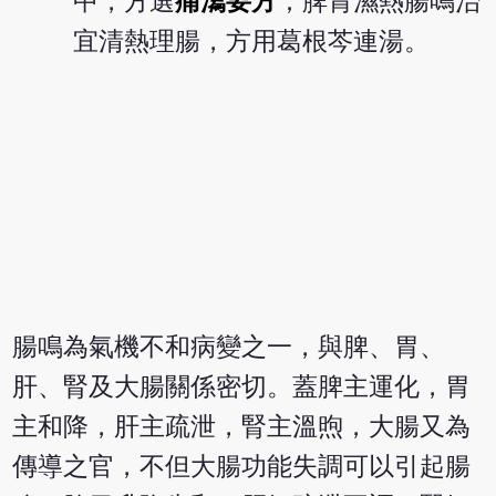
中，方選
痛瀉要方
；脾胃濕熱腸鳴治
宜清熱理腸，方用葛根芩連湯。
腸鳴為氣機不和病變之一，與脾、胃、
肝、腎及大腸關係密切。蓋脾主運化，胃
主和降，肝主疏泄，腎主溫煦，大腸又為
傳導之官，不但大腸功能失調可以引起腸