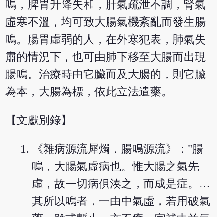
鳴，脾胃升降失和，肝氣疏泄不調，腎氣
虛寒不溫，均可致大腸氣機紊亂而發生腸
鳴。腸胃虛弱的人，在外寒犯表，肺氣失
肅的情況下，也可由肺下移至大腸而出現
腸鳴。治療時由它臟而及大腸的，則它臟
為本，大腸為標，依此立法遣藥。
【文獻別錄】
《雜病源流犀燭．腸鳴源流》："腸
鳴，大腸氣虛病也。惟大腸之氣先
虛，故一切病俱湊之，而成是症。…
其所以鳴者，一由中氣虛，若用破氣