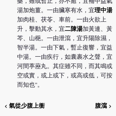
藥，雖或暫止，亦不癒，宜補中益氣
湯加炮薑。一由臟寒有水，宜
理中湯
加肉桂、茯苓、車前。一由火欲上
升，擊動其水，宜
二陳湯
加黃連、黃
芩、山梔。一由泄瀉，宜升陽除濕，
智半湯。一由下氣，暫止復響，宜益
中湯。一由疾行，如囊裹水之聲，宜
河間葶藶丸。其症雖不同，而其鳴或
空或實，或上或下，或高或低，可按
而知也"。
氣從少腹上衝
腹瀉
chevron_left
chevron_right