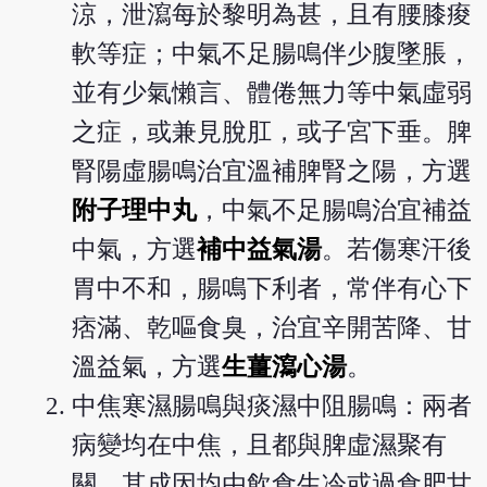
涼，泄瀉每於黎明為甚，且有腰膝痠
軟等症；中氣不足腸鳴伴少腹墜脹，
並有少氣懶言、體倦無力等中氣虛弱
之症，或兼見脫肛，或子宮下垂。脾
腎陽虛腸鳴治宜溫補脾腎之陽，方選
附子理中丸
，中氣不足腸鳴治宜補益
中氣，方選
補中益氣湯
。若傷寒汗後
胃中不和，腸鳴下利者，常伴有心下
痞滿、乾嘔食臭，治宜辛開苦降、甘
溫益氣，方選
生薑瀉心湯
。
中焦寒濕腸鳴與痰濕中阻腸鳴：兩者
病變均在中焦，且都與脾虛濕聚有
關，其成因均由飲食生冷或過食肥甘