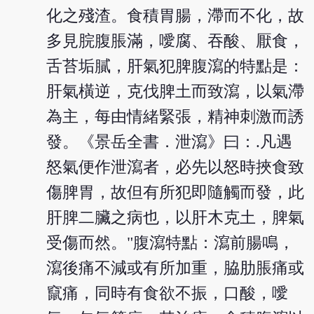
化之殘渣。食積胃腸，滯而不化，故
多見脘腹脹滿，噯腐、吞酸、厭食，
舌苔垢膩，肝氣犯脾腹瀉的特點是：
肝氣橫逆，克伐脾土而致瀉，以氣滯
為主，每由情緒緊張，精神刺激而誘
發。《景岳全書．泄瀉》曰：.凡遇
怒氣便作泄瀉者，必先以怒時挾食致
傷脾胃，故但有所犯即隨觸而發，此
肝脾二臟之病也，以肝木克土，脾氣
受傷而然。"腹瀉特點：瀉前腸鳴，
瀉後痛不減或有所加重，脇肋脹痛或
竄痛，同時有食欲不振，口酸，噯