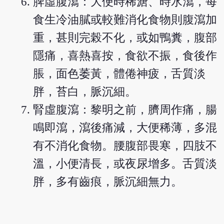
脾虛腹瀉：大便時稀溏、時水瀉，每
食生冷油膩或較難消化食物則腹瀉加
重，甚則完榖不化，或如鴨糞，腹部
隱痛，喜熱喜按，食欲不振，食後作
脹，面色萎黃，體倦神疲，舌質淡
胖，苔白，脈沉細。
腎虛腹瀉：黎明之前，臍周作痛，腸
鳴即瀉，瀉後痛減，大便稀薄，多混
有不消化食物。腰腹部畏寒，四肢不
溫，小便清長，或夜尿增多。舌質淡
胖，多有齒痕，脈沉細無力。