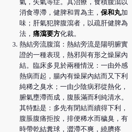
氣，矢氣等症。其治療，食積腹瀉以
消食導滯，健脾和胃為主，
保和丸
加
味；肝氣犯脾腹瀉者，以疏肝健脾為
法，
痛瀉要方
化裁。
熱結旁流腹瀉：熱結旁流是陽明腑實
證的一種表現，熱邪與有形之燥屎內
結。臨床多見於兩種情況：一由外感
熱病而起，腸內有燥屎內結而又下利
純稀之臭水；一由少陰病邪從熱化，
腑氣壅滯而成，腹脹滿而利純清水。
其特點是：多先有閉結而續得下利，
腹脹腹痛拒按，排便稀水而穢臭，有
時帶乾結糞球，澀滯不爽，繞臍疼