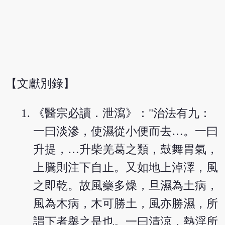
【文獻別錄】
《醫宗必讀．泄瀉》："治法有九：
一曰淡滲，使濕從小便而去…。一曰
升提，…升柴羌葛之類，鼓舞胃氣，
上騰則注下自止。又如地上淖澤，風
之即乾。故風藥多燥，旦濕為土病，
風為木病，木可勝土，風亦勝濕，所
謂下者舉之是也。一曰清涼，熱淫所