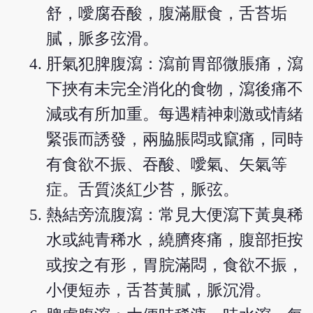
舒，噯腐吞酸，腹滿厭食，舌苔垢
膩，脈多弦滑。
肝氣犯脾腹瀉：瀉前胃部微脹痛，瀉
下挾有未完全消化的食物，瀉後痛不
減或有所加重。每遇精神刺激或情緒
緊張而誘發，兩脇脹悶或竄痛，同時
有食欲不振、吞酸、噯氣、矢氣等
症。舌質淡紅少苔，脈弦。
熱結旁流腹瀉：常見大便瀉下黃臭稀
水或純青稀水，繞臍疼痛，腹部拒按
或按之有形，胃脘滿悶，食欲不振，
小便短赤，舌苔黃膩，脈沉滑。