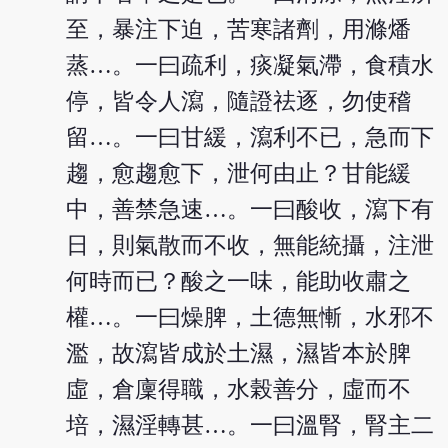
至，暴注下迫，苦寒諸劑，用滌燔
蒸…。一曰疏利，痰凝氣滯，食積水
停，皆令人瀉，隨證祛逐，勿使稽
留…。一曰甘緩，瀉利不已，急而下
趨，愈趨愈下，泄何由止？甘能緩
中，善禁急速…。一曰酸收，瀉下有
日，則氣散而不收，無能統攝，注泄
何時而已？酸之一味，能助收肅之
權…。一曰燥脾，土德無慚，水邪不
濫，故瀉皆成於土濕，濕皆本於脾
虛，倉廩得職，水榖善分，虛而不
培，濕淫轉甚…。一曰溫腎，腎主二