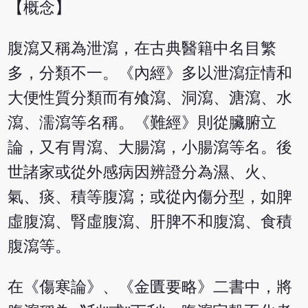
【概念】
腹瀉又稱為泄瀉，在古典醫籍中名目繁
多，分類不一。《內經》多以泄瀉症情和
大便性質分類而有飧瀉、洞瀉、溏瀉、水
瀉、濡瀉等名稱。《難經》則從臟腑立
論，又有胃瀉、大腸瀉，小腸瀉等名。後
世諸家或從外感病因辨證分為濕、火、
氣、痰、積等腹瀉；或從內傷分型，如脾
虛腹瀉、腎虛腹瀉、肝脾不和腹瀉、食積
腹瀉等。
在《傷寒論》、《金匱要略》二書中，將