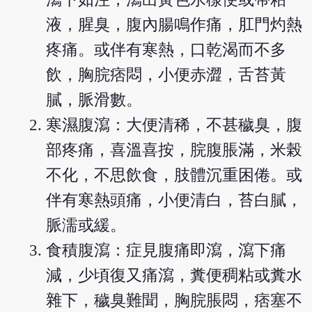
液，腥臭，腹內腸鳴作痛，肛門灼熱
疼痛。或伴有寒熱，口乾渴而不多
飲，胸脘痞悶，小便赤澀，舌苔黃
膩，脈滑數。
寒濕腹瀉：大便清稀，不甚穢臭，腹
部疼痛，喜溫喜按，脘腹脹滿，米榖
不化，不思飲食，肢體沉重困倦。或
伴有寒熱頭痛，小便清白，苔白膩，
脈濡或緩。
食積腹瀉：症見腹痛即瀉，瀉下痛
減，少頃復又痛瀉，糞便稠粘或糞水
雜下，穢臭難聞，胸脘脹悶，痞塞不