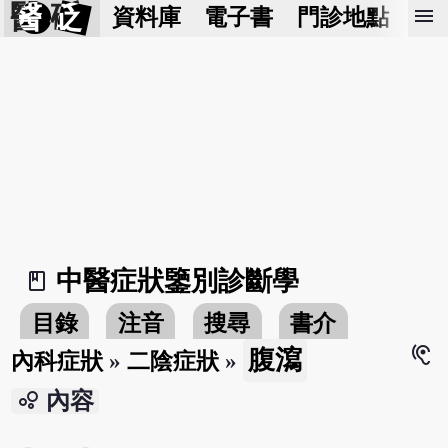
醫 砭
menu
資料庫
電子書
門診地點
預
中醫症狀鑒別診斷學
book_2
目錄
注音
搜尋
書介
hearing
腹瀉
內科症狀
»
二陰症狀
»
bubble_chart
內容