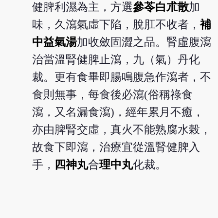
健脾利濕為主，方選
參苓白朮散
加
味，久瀉氣虛下陷，脫肛不收者，
補
中益氣湯
加收斂固澀之品。腎虛腹瀉
治當溫腎健脾止瀉，九（氣）丹化
裁。更有食畢即腸鳴腹急作瀉者，不
食則無事，每食後必瀉(俗稱祿食
瀉，又名漏食瀉)，經年累月不癒，
亦由脾腎交虛，真火不能熟腐水榖，
故食下即瀉，治療宜從溫腎健脾入
手，
四神丸
合
理中丸
化裁。