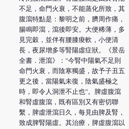
不足，命門火衰，不能蒸化所致，其
腹瀉特點是：黎明之前，臍周作痛，
腸鳴即瀉，瀉後即安。大便稀薄，多
見完穀，並伴有腰膝痠軟，小便清
長，夜尿增多等腎陽虛症狀。《景岳
全書．泄瀉》："今腎中陽氣不足則
命門火衰，而陰寒獨盛，故予子丑五
更之後，當陽氣未復，陰氣盛極之
時，即令人洞泄不止也"。脾虛腹瀉
和腎虛腹瀉，既有區別又有密切聯
繫，脾虛泄瀉日久，每見由脾及腎，
致成脾腎陽虛。其治療，脾虛腹瀉以