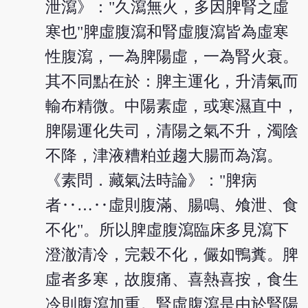
泄瀉》："久瀉無火，多因脾腎之虛
寒也"脾虛腹瀉和腎虛腹瀉皆為虛寒
性腹瀉，一為脾陽虛，一為腎火衰。
其不同點在於：脾主運化，升清氣而
輸布精微。中陽素虛，或寒濕直中，
脾陽運化失司，清陽之氣不升，濁陰
不降，津液糟粕並趨大腸而為瀉。
《素問．藏氣法時論》："脾病
者‥…‥虛則腹滿、腸鳴、飧泄、食
不化"。所以脾虛腹瀉臨床多見瀉下
澄澈清冷，完榖不化，儼如鴨糞。脾
虛者多寒，故腹痛、喜熱喜按，食生
冷則腹瀉加重。腎虛腹瀉是由於腎陽