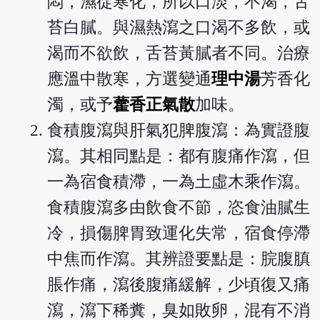
悶，濕從寒化，所以口淡，不渴，舌
苔白膩。與濕熱瀉之口渴不多飲，或
渴而不欲飲，舌苔黃膩者不同。治療
應溫中散寒，方選變通
理中湯
芳香化
濁，或予
藿香正氣散
加味。
食積腹瀉與肝氣犯脾腹瀉：為實證腹
瀉。其相同點是：都有腹痛作瀉，但
一為宿食積滯，一為土虛木乘作瀉。
食積腹瀉多由飲食不節，恣食油膩生
冷，損傷脾胃致運化失常，宿食停滯
中焦而作瀉。其辨證要點是：脘腹䐜
脹作痛，瀉後腹痛緩解，少頃復又痛
瀉，瀉下稀糞，臭如敗卵，混有不消