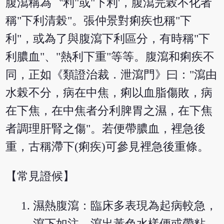
腹瀉稱為〝利"或"下利'，腹瀉完榖不化者
稱"下利清榖"。張仲景對痢疾也稱"下
利"，或為了與腹瀉下利區分，有時稱"下
利膿血"、"熱利下重"等等。腹瀉和痢疾不
同，正如《類證治裁．泄瀉門》曰："瀉由
水榖不分，病在中焦，痢以血脂傷敗，病
在下焦，在中焦者分利脾胃之濕，在下焦
者調理肝腎之傷"。若便帶膿血，裡急後
重，古稱滯下(痢疾)可參見裡急後重條。
【常見證候】
濕熱腹瀉：臨床多表現為起病較急，
瀉下如注，瀉出黃色水樣便或帶粘