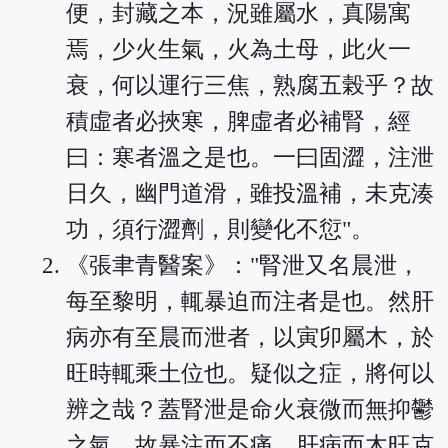
便，封藏之本，況雖屬水，真陽寓
焉，少火生氣，火為土母，此火一
衰，何以運行三焦，熟腐五榖乎？故
積虛者必挾寒，脾虛者必補腎，經
曰：寒者溫之是也。一曰固澀，注泄
日久，幽門道滑，雖投溫補，未克湊
功，須行澀劑，則變化不愆"。
《張聿青醫案》："腎泄又名晨泄，
每至黎明，輒暴迫而注者是也。然肝
病亦有至晨而泄者，以寅卯屬木，於
旺時輒乘土位也。疑似之症，將何以
辨之哉？蓋腎泄是命火衰微而無抑鬱
之氣，故暴注而不痛，肝病而木旺克