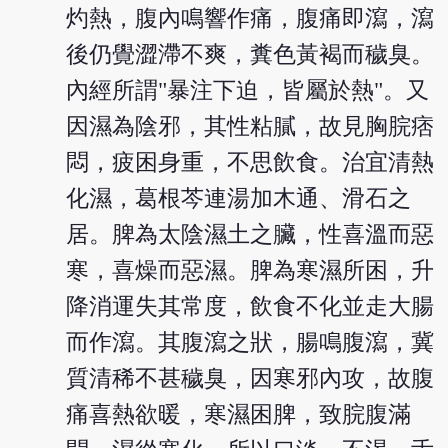
灼熱，腹內鳴響作痛，腹痛即瀉，瀉
後仍覺澀滯不爽，糞色黃褐而穢臭。
內經所謂"暴注下迫，皆屬於熱"。又
因濕為陰邪，其性粘膩，故見胸脘痞
悶，疲困身重，不思飲食。治宜清熱
化濕，葛根芩連湯加木通、滑石之
居。脾為太陰濕土之臟，性喜溫而惡
寒，喜燥而惡濕。脾為寒濕所困，升
降消運失其常度，飲食不化並走大腸
而作瀉。其腹瀉之狀，腸鳴腹瀉，冀
質清稀不甚穢臭，因寒邪內攻，故腹
痛喜熱欲暖，寒濕困脾，致脘腹滿