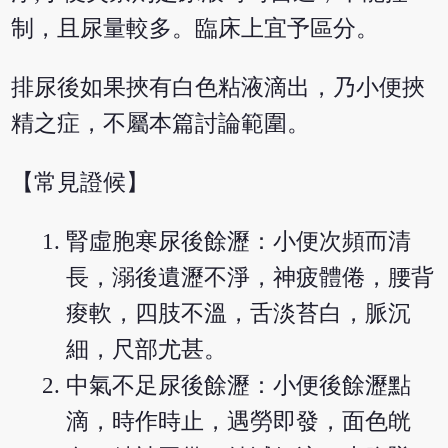
制，且尿量較多。臨床上宜予區分。
排尿後如果挾有白色粘液滴出，乃小便挾
精之症，不屬本篇討論範圍。
【常見證候】
腎虛胞寒尿後餘瀝：小便次頻而清
長，溺後遺瀝不淨，神疲體倦，腰背
痠軟，四肢不溫，舌淡苔白，脈沉
細，尺部尤甚。
中氣不足尿後餘瀝：小便後餘瀝點
滴，時作時止，遇勞即發，面色㿠