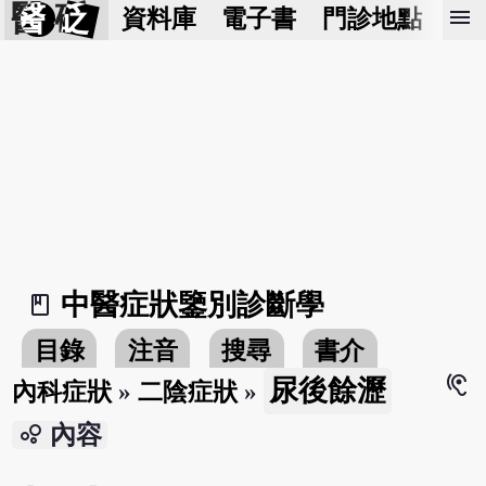
醫 砭
menu
資料庫
電子書
門診地點
預
中醫症狀鑒別診斷學
book_2
目錄
注音
搜尋
書介
hearing
尿後餘瀝
內科症狀
»
二陰症狀
»
bubble_chart
內容