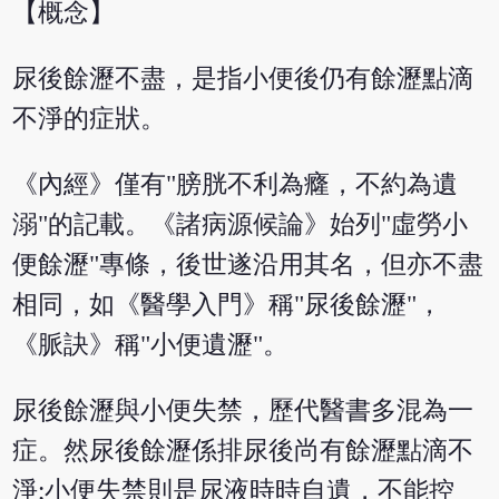
【概念】
尿後餘瀝不盡，是指小便後仍有餘瀝點滴
不淨的症狀。
《內經》僅有"膀胱不利為癃，不約為遺
溺"的記載。《諸病源候論》始列"虛勞小
便餘瀝"專條，後世遂沿用其名，但亦不盡
相同，如《醫學入門》稱"尿後餘瀝"，
《脈訣》稱"小便遺瀝"。
尿後餘瀝與小便失禁，歷代醫書多混為一
症。然尿後餘瀝係排尿後尚有餘瀝點滴不
淨;小便失禁則是尿液時時自遺，不能控