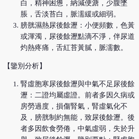
白，精神困憊，納減便溏，少腹墜
脹，舌淡苔白，脈濡緩或細弱。
膀胱濕熱尿後餘瀝：小便頻數，色黃
或渾濁，尿後餘瀝點滴不淨，伴尿道
灼熱疼痛，舌紅苔黃膩，脈濡數。
【鑒別分析】
腎虛胞寒尿後餘瀝與中氣不足尿後餘
瀝：二證均屬虛證。前者多因久病或
房勞過度，損傷腎氣，腎虛氣化不
及，膀胱制約無能，致尿後餘瀝。後
者多因飲食勞倦，中氣虛弱，失於升