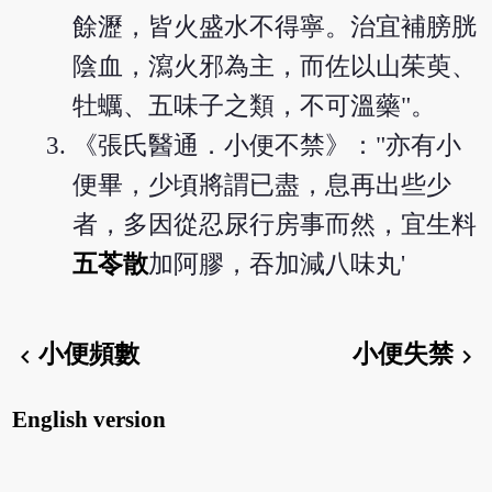
餘瀝，皆火盛水不得寧。治宜補膀胱
陰血，瀉火邪為主，而佐以山茱萸、
牡蠣、五味子之類，不可溫藥"。
《張氏醫通．小便不禁》："亦有小
便畢，少頃將謂已盡，息再出些少
者，多因從忍尿行房事而然，宜生料
五苓散
加阿膠，吞加減八味丸'
小便頻數
小便失禁
chevron_left
chevron_right
English version