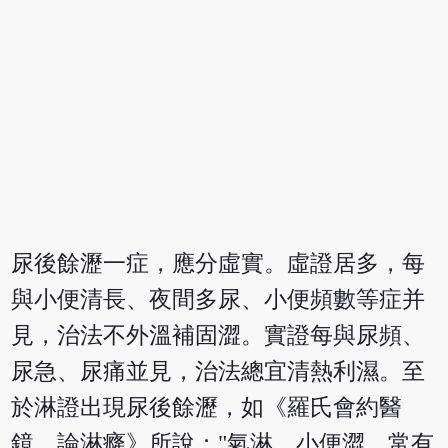
尿後餘瀝一症，應分虛實。虛證居多，每
與小便清長、夜間多尿、小便頻數等症并
見，治法不外溫補固澀。實證每與尿頻、
尿急、尿痛並見，治法總宜清熱利濕。至
於淋證出現尿後餘瀝，如《羅氏會約醫
鏡．論淋癃》所說："氣淋，小便澀，常有