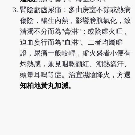
腎陰虧虛尿痛：多由房室不節或熱病
傷陰，釀生內熱，影響膀胱氣化，致
清濁不分而為"膏淋"；或陰虛火旺，
迫血妄行而為"血淋"。二者均屬虛
證，尿痛一般較輕，虛火盛者小便有
灼熱感，兼見咽乾顴紅、潮熱盜汗、
頭暈耳鳴等症。治宜滋陰降火，方選
知柏地黃丸加減
。