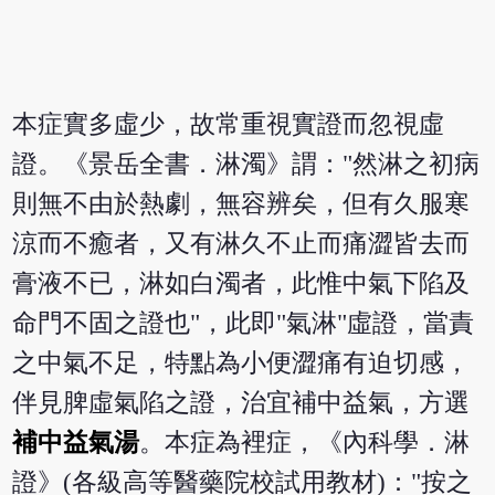
本症實多虛少，故常重視實證而忽視虛
證。《景岳全書．淋濁》謂："然淋之初病
則無不由於熱劇，無容辨矣，但有久服寒
涼而不癒者，又有淋久不止而痛澀皆去而
膏液不已，淋如白濁者，此惟中氣下陷及
命門不固之證也"，此即"氣淋"虛證，當責
之中氣不足，特點為小便澀痛有迫切感，
伴見脾虛氣陷之證，治宜補中益氣，方選
補中益氣湯
。本症為裡症，《內科學．淋
證》(各級高等醫藥院校試用教材)："按之