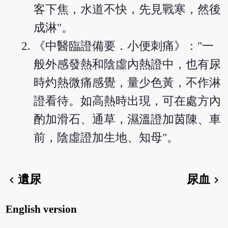
客下焦，水道不快，先見戰寒，然後
成淋"。
《中醫臨證備要．小便刺痛》："一
般外感發熱和陰虛內熱證中，也有尿
時灼熱微痛感覺，量少色黃，不作淋
證看待。如高熱時出現，可在處方內
酌加滑石、通草，濕溫證加茵陳、車
前，陰虛證加生地、知母"。
遺尿
尿血
chevron_left
chevron_right
English version