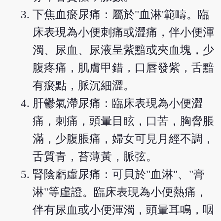
下焦血瘀尿痛：屬於"血淋'範疇。臨
床表現為小便刺痛或澀痛，伴小便渾
濁、尿血、尿液呈紫黯或夾血塊，少
腹疼痛，肌膚甲錯，口唇發紫，舌黯
有瘀點，脈沉細澀。
肝鬱氣滯尿痛：臨床表現為小便澀
痛，刺痛，頭暈目眩，口苦，胸脅脹
滿，少腹脹痛，婦女可見月經不調，
舌質青，苔薄黃，脈弦。
腎陰虧虛尿痛：可貝於"血淋"、"膏
淋"等虛證。臨床表現為小便熱痛，
伴有尿血或小便渾濁，頭暈耳鳴，咽