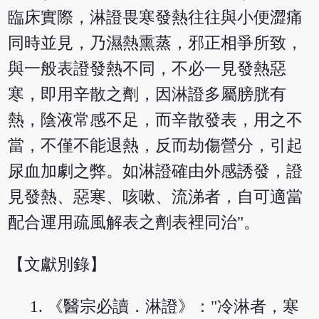
臨床實際，淋證畏寒發熱往往與小便澀痛
同時並見，乃濕熱熏蒸，邪正相爭所致，
與一般表證發熱不同，不必一見發熱惡
寒，即用辛散之劑，因淋證多屬膀胱有
熱，陰液常感不足，而辛散發表，用之不
當，不僅不能退熱，反而劫傷營分，引起
尿血加劇之弊。如淋證確由外感誘發，證
見發熱、惡寒、咳嗽、流涕者，自可適當
配合運用疏風解表之劑表裡同治"。
【文獻別錄】
《醫宗必讀．淋證》："冷淋者，寒