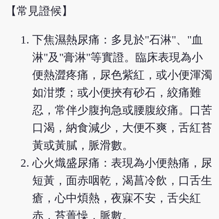
【常見證候】
下焦濕熱尿痛：多見於"石淋"、"血
淋"及"膏淋"等實證。臨床表現為小
便熱澀疼痛，尿色紫紅，或小便渾濁
如泔漿；或小便挾有砂石，絞痛難
忍，常伴少腹拘急或腰腹絞痛。口苦
口渴，納食減少，大便不爽，舌紅苔
黃或黃膩，脈滑數。
心火熾盛尿痛：表現為小便熱痛，尿
短黃，面赤咽乾，渴菖冷飲，口舌生
瘡，心中煩熱，夜寐不安，舌尖紅
赤，苔蕢懆，脈數。