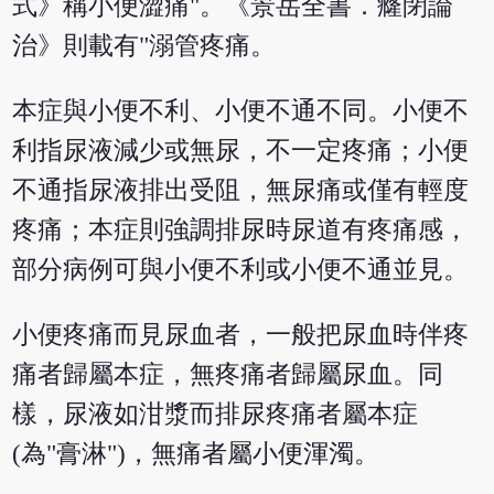
式》稱小便澀痛"。《景岳全書．癃閉論
治》則載有"溺管疼痛。
本症與小便不利、小便不通不同。小便不
利指尿液減少或無尿，不一定疼痛；小便
不通指尿液排出受阻，無尿痛或僅有輕度
疼痛；本症則強調排尿時尿道有疼痛感，
部分病例可與小便不利或小便不通並見。
小便疼痛而見尿血者，一般把尿血時伴疼
痛者歸屬本症，無疼痛者歸屬尿血。同
樣，尿液如泔漿而排尿疼痛者屬本症
(為"膏淋")，無痛者屬小便渾濁。