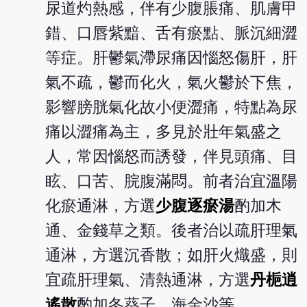
尿道灼熱感，伴有少腹脹痛、肌膚甲
錯、口唇紫黯、舌有瘀點、脈沉細澀
等症。肝鬱氣滯尿痛因惱怒傷肝，肝
氣不疏，鬱而化火，氣火鬱於下焦，
影響膀胱氣化故小便澀痛，特點為尿
痛以澀痛為主，多見於壯年氣盛之
人，常因惱怒而誘發，伴見頭痛、目
眩、口苦、脘腹滿悶。前者治宜溫陽
化瘀通淋，方選
少腹逐瘀湯
酌加木
通、金錢草之類。後者治以疏肝理氣
通淋，方選沉香散；如肝火熾盛，則
宜疏肝理氣、清熱通淋，方選
丹梔逍
遙散
酌加冬葵子、海金沙等。