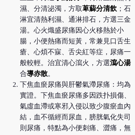
濕、分清泌濁，方取
萆薢分清飲
；石
淋宜清熱利濕、通淋排石，方選三金
湯。心火熾盛尿痛因心火移熱於小
腸，小便熱痛而短黃，常兼見口舌生
瘡、心煩不寐、舌尖紅等症，尿痛一
般較輕。治宜清心瀉火，方選
瀉心湯
合
導赤散
。
下焦血瘀尿痛與肝鬱氣滯尿痛：均為
實證。下焦血瘀尿痛多因跌扑損傷、
氣虛血滯或寒邪入侵以致少腹瘀血內
結，血不循經而尿血，膀胱氣化失司
則尿痛，特點為小便刺痛、澀痛，無