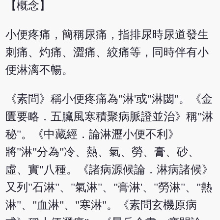
【概念】
小便疼痛，簡稱尿痛，指排尿時尿道發生
刺痛、灼痛、澀痛、絞痛等，同時伴有小
便淋漓不暢。
《素問》稱小便疼痛為"淋'或"淋閟"。《金
匱要略．五臟風寒積聚病脈證並治》稱"淋
秘"。《中藏經．論淋瀝小便不利》
將"淋"分為"冷、熱、氣、勞、膏、砂、
虛、實"八種。《諸病源候論．淋病諸候》
又列"石淋"、"氣淋"、"膏淋'、"勞淋"、"熱
淋"、"血淋"、"寒淋"。《素問玄機原病