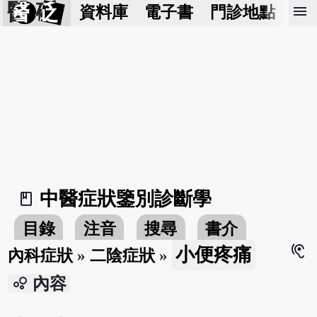
醫 砭
menu
資料庫
電子書
門診地點
預
中醫症狀鑒別診斷學
book_2
目錄
注音
搜尋
書介
hearing
小便疼痛
內科症狀
»
二陰症狀
»
bubble_chart
內容