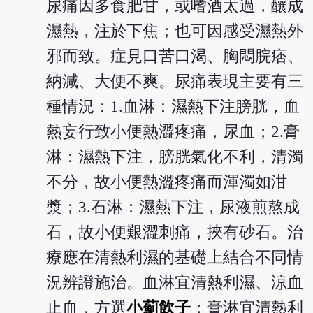
尿痛因多食肥甘，或嗜酒太過，釀成
濕熱，注於下焦；也可因感受濕熱外
邪而致。症見口苦口渴、胸悶脘痞、
納減、大便不爽。尿痛表現主要有三
種情況：1.血淋：濕熱下注膀胱，血
熱妄行致小便熱澀疼痛，尿血；2.膏
淋：濕熱下注，膀胱氣化不利，清濁
不分，故小便熱澀疼痛而渾濁如泔
漿；3.石淋：濕熱下注，尿液煎熬成
石，故小便艱澀刺痛，挾有砂石。治
療應在清熱利濕的基礎上結合不同情
況辨證施治。血淋宜清熱利濕、涼血
止血，方選
小薊飲子
；膏淋宜清熱利