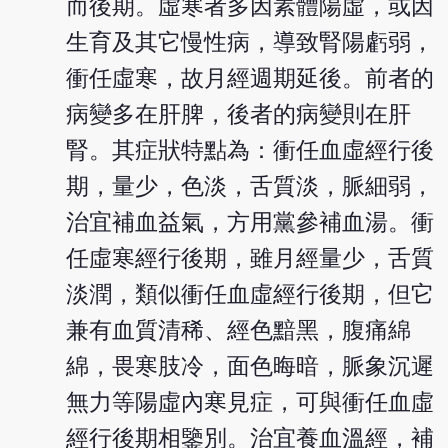
而後期。虛寒者多因素體陽虛，或因
生育及其它慢性病，導致腎陽虧弱，
衝任虛寒，故月經週期延後。前者的
病變多在肝脾，後者的病變則在肝
腎。其症狀特點為：衝任血虛經行後
期，量少，色淡，舌質淡，脈細弱，
治宜補血益氣，方用黨參補血湯。衝
任虛寒經行後期，雖月經量少，舌質
淡潤，類似衝任血虛經行後期，但它
兼有血質清稀、經色黯黑，腹痛綿
綿，畏寒肢冷，面色晦暗，脈象沉遲
無力等陽虛內寒見症，可與衝任血虛
經行後期相鑒別。治宜養血溫經，補