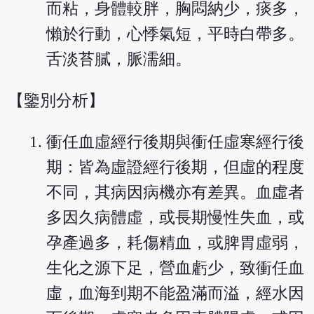
而粘，身體較胖，胸悶納少，痰多，
懶於行動，心悸氣短，平時白帶多。
舌淡苔膩，脈濡細。
【鑒別分析】
衝任血虛經行後期與衝任虛寒經行後
期：皆為虛證經行後期，但虛的程度
不同，其病因病機亦有差異。血虛者
多因久病體虛，或長期慢性失血，或
孕產過多，耗傷精血，或脾胃虛弱，
生化之源下足，營血虧少，致衝任血
虛，血海到期不能盈滿而溢，經水因