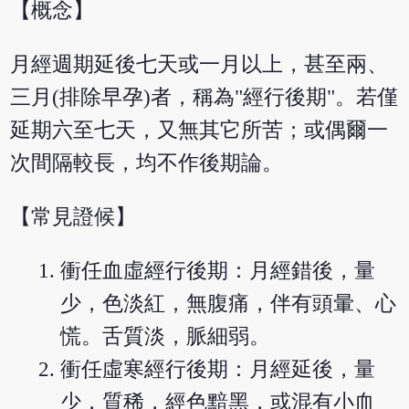
【概念】
月經週期延後七天或一月以上，甚至兩、
三月(排除早孕)者，稱為"經行後期"。若僅
延期六至七天，又無其它所苦；或偶爾一
次間隔較長，均不作後期論。
【常見證候】
衝任血虛經行後期：月經錯後，量
少，色淡紅，無腹痛，伴有頭暈、心
慌。舌質淡，脈細弱。
衝任虛寒經行後期：月經延後，量
少，質稀，經色黯黑，或混有小血