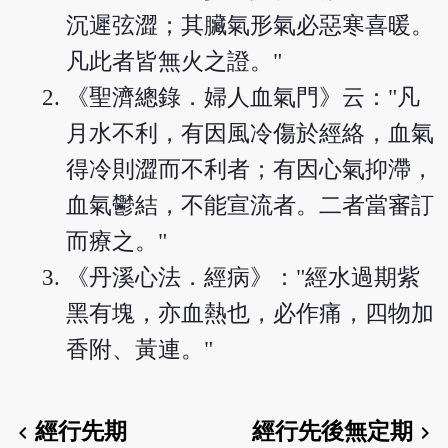
沉遲弦澀；其臟氣形氣必惡寒喜暖。
凡此者皆無火之證。"
《聖濟總錄．婦人血氣門》云："凡
月水不利，有因風冷傷於經絡，血氣
得冷則澀而不利者；有因心氣抑滯，
血氣鬱結，不能宣流者。二者當審訂
而療之。"
《丹溪心法．經病》："經水過期紫
黑有塊，亦血熱也，必作痛，四物加
香附、黃連。"
經行先期
經行先後無定期
chevron_left
chevron_right