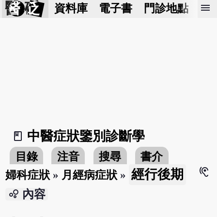
醫 砭
menu
資料庫
電子書
門診地點
預
中醫症狀鑒別診斷學
book_2
目錄
注音
搜尋
書介
hearing
經行後期
婦科症狀
»
月經病症狀
»
bubble_chart
內容