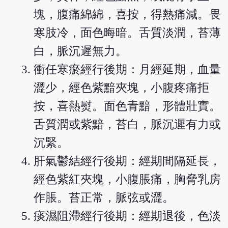
塊，腹痛綿綿，喜按，得熱痛減。畏
寒肢冷，面色晦暗。舌質淡潤，苔薄
白，脈沉遲無力。
衝任寒瘀經行後期：月經延期，血量
澀少，經色紫黯夾塊，小腹疼痛拒
按，喜熱熨。面色青黯，形體壯實。
舌質潤或紫黯，苔白，脈沉遲有力或
沉緊。
肝氣鬱結經行後期：經期間隔延長，
經色紫紅夾塊，小腹脹痛，胸脅乳房
作脹。苔正常，脈弦或澀。
痰濕阻滯經行後期：經期退後，色淡