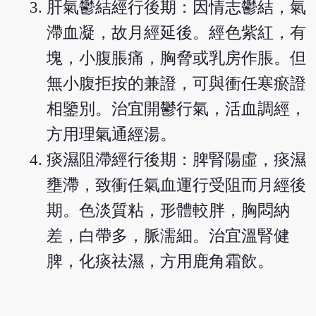
肝氣鬱結經行後期：因情志鬱結，氣
滯血凝，故月經延後。經色紫紅，有
塊，小腹脹痛，胸脅或乳房作脹。但
無小腹拒按的兼證，可與衝任寒瘀證
相鑒別。治宜開鬱行氣，活血調經，
方用理氣通經湯。
痰濕阻滯經行後期：脾腎陽虛，痰濕
壅滯，致衝任氣血運行受阻而月經後
期。色淡質粘，形體較胖，胸悶納
差，白帶多，脈濡細。治宜溫腎健
脾，化痰祛濕，方用鹿角霜飲。