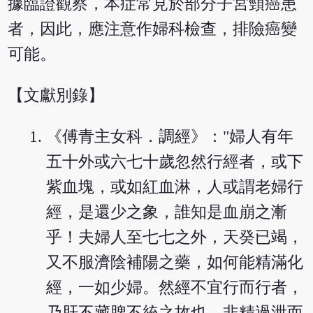
據臨證觀察，本症常見於部分子宮頸癌患
者，因此，應注意作婦科檢查，排險癌變
可能。
【文獻別錄】
《傅青主女科．調經》："婦人有年
五十外或六七十歲忽然行經者，或下
紫血塊，或如紅血淋，人或謂老婦行
經，是還少之象，誰知是血崩之漸
乎！夫婦人至七七之外，天癸已竭，
又不服濟陰補陽之藥，如何能精滿化
經，一如少婦。然經不宜行而行者，
乃肝不藏脾不統之故也，非精過泄而