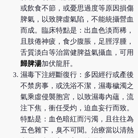
或飲食不節，或憂思過度等原因損傷
脾氣，以致脾虛氣陷，不能統攝營血
而成。臨床特點是：出血色淡而稀，
且肢倦神疲，食少腹脹，足脛浮腫，
舌質淡白等治當健脾益氣攝血，可用
歸脾湯
加伏龍肝。
濕毒下注經斷復行：多因經行或產後
不禁房事，或洗浴不潔，濕毒穢濁之
氣乘虛侵襲胞宮，以致濕毒內蘊，流
注下焦，衝任受灼，迫血妄行而致。
特點是：血色暗紅而污濁，且往往為
五色雜下，臭不可聞。治療當以清熱