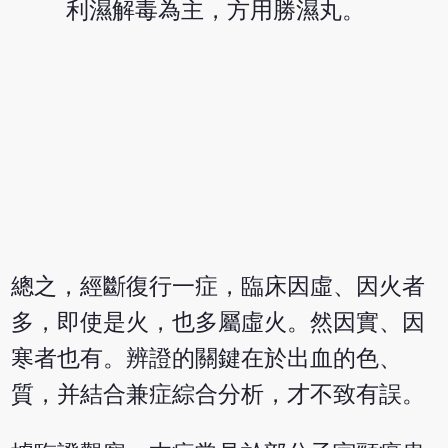
利濕解毒為主，方用勝濕丸。
總之，經斷復行一症，臨床因虛、因火者
多，即使是火，也多屬虛火。然因實、因
寒者也有。辨證的關鍵在於出血的色、
質，并結合兼症綜合分析，才不致有誤。