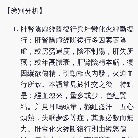
【鑒別分析】
肝腎陰虛經斷復行與肝鬱化火經斷復
行：肝腎陰虛經斷復行多因素稟陰
虛，或房勞過度，陰不制陽，肝失所
藏；或年高體衰，肝腎陰精本虧，復
因縱欲傷精，引動相火內發，火迫血
行所致。本證常見於性交之後，特點
是：經血忽來，量多或少，色紅質
粘。并見耳鳴頭暈，顴紅盜汗，五心
煩熱，失眠夢多等症，其脈必數而無
力。肝鬱化火經斷復行則由鬱怒傷