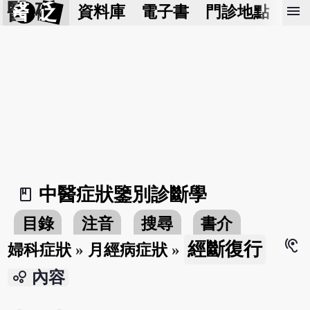
醫 砭
menu
資料庫
電子書
門診地點
預
中醫症狀鑒別診斷學
book_2
目錄
注音
搜尋
書介
hearing
經斷復行
婦科症狀
»
月經病症狀
»
bubble_chart
內容