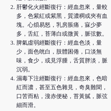
肝鬱化火經斷復行：經血忽來，量較
多，色紫紅或紫黑，質濃稠或夾有血
塊。心煩易怒，乳房脹痛，寐少夢
多，舌紅，苔薄白或微黃，脈弦數。
脾氣虛弱經斷復行：經血色淡，量
少，面色㿠白，肢體困倦，口淡無
味，食少，或見浮腫，舌質胖淡，脈
沉弱。
濕毒下注經斷復行：經血忽來，色暗
紅而濃，甚至五色雜見，奇臭難聞，
口苦而粘，溲赤便秘，苔黃膩，脈弦
細而滑。