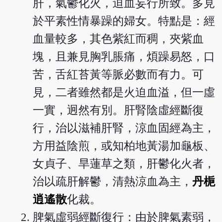
肝，氣鬱化火，迫血妄行所致。多見
於平素性情暴躁的婦女。特點是：經
血量較多，其色紫紅而稠，夾紫血
塊，且兼見胸乳脹痛，煩躁易怒，口
苦，舌紅苔黃等脈必數而有力。可
見，二者雖然都是火迫血溢，但一虛
一實，迥然有別。肝腎陰虛經斷復
行，治以滋補肝腎，涼血固經為主，
方用益陰煎，或知柏地黃湯加龜板、
女貞子、旱蓮草之類，肝鬱化火者，
治以疏肝解鬱，清熱涼血為主，
丹梔
逍遙散
化裁。
脾氣虛弱經斷復行：由於脾氣素弱，