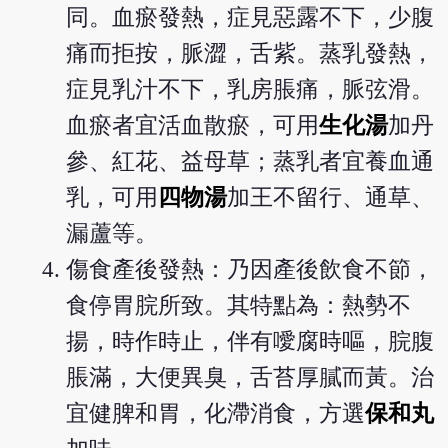
同。血瘀發熱，症見惡露不下，少腹
痛而拒按，脈澀，舌紫。蒸乳發熱，
症見乳汁不下，乳房脹痛，脈弦滑。
血瘀者宜活血散瘀，可用
生化湯
加丹
參、紅花、益母草；蒸乳者宜養血通
乳，可用
四物湯
加王不留行、通草、
漏蘆等。
傷食產後發熱：乃因產後飲食不節，
食停胃脘所致。其特點為：熱勢不
揚，時作時止，伴有噯腐時嘔，脘腹
脹滿，大便異臭，舌苔厚膩而黃。治
宜健脾和胃，化滯消食，方選
保和丸