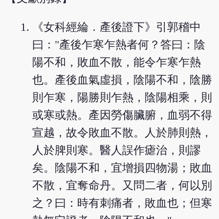
《女科經綸．產後證下》引郭稽中
曰："產後乍寒乍熱者何？答曰：陰
陽不和，敗血不散，能令乍寒乍熱
也。產後血氣虛損，陰陽不和，陰勝
則乍寒，陽勝則乍熱，陰陽相乘，則
或寒或熱。產因勞傷臟腑，血弱不得
宣越，故令敗血不散。人於肺則熱，
人於脾則寒。醫人誤作瘧治，則謬
矣。陰陽不和，宜增損四物湯；敗血
不散，宜奪命丹。又問二者，何以別
之？曰：時有刺痛者，敗血也；但寒