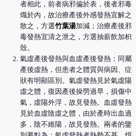
者相此，前者病邪偏於表，後者邪毒
熾於內，故治療產後外感發熱宜解之
散之，方選
竹葉湯
加減；治療產後邪
毒發熱宜清之泄之，方選抽薪飲加枳
殼。
氣虛產後發熱與血虛產後發熱：同屬
產後虛熱，但患者之體質與病因、症
狀有明顯區別。氣虛發熱見於氣虛陽
虛之體，復因產後操勞過早，損傷中
氣，虛陽外浮，故見發熱。血虛發熱
見於血虛陰虛之體，由於產時出血過
多，陰不維陽，故見發熱。兩者的鑒
別要點為：氣虛發熱者熱勢不甚，煩