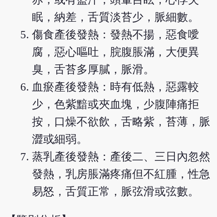
眠，納差，舌質淡苔少，脈細數。
傷食產後發熱：發熱不揚，惡食噯
腐，惡心嘔吐，脘腹脹滿，大便異
臭，舌苔多厚膩，脈滑。
血瘀產後發熱：時有低熱，惡露較
少，色紫黯或夾血塊，少腹陣痛拒
按，口燥不欲飲，舌略紫，苔薄，脈
澀或細弱。
蒸乳產後發熱：產後二、三日內忽然
發熱，乳房脹滿疼痛但不紅腫，性急
易怒，舌質正常，脈弦滑或弦數。