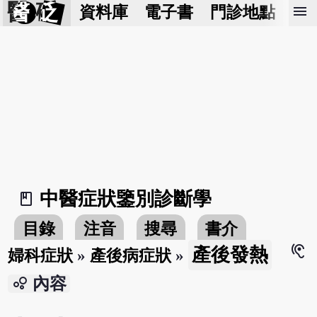
醫 砭
menu
資料庫
電子書
門診地點
預
中醫症狀鑒別診斷學
book_2
目錄
注音
搜尋
書介
hearing
產後發熱
婦科症狀
»
產後病症狀
»
bubble_chart
內容