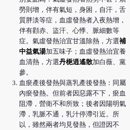
勞則增，伴有氣短，身困，自汗，舌
質胖淡等症，血虛發熱者入夜熱增，
伴有顴赤、盜汗、心悸、脈細數等
症。氣虛發熱治宜甘溫除熱，方選
補
中益氣湯
加五味子；血虛發熱治宜養
血清熱，方選
丹梔逍遙散
加白薇、黨
參。
血瘀產後發熱與蒸乳產後發熱：同屬
內瘀發熱。但前者因惡露不下，瘀血
阻滯，營衛不和所致；後者因陽明氣
滯，乳脈不通，乳汁停滯引近。所
以，雖然兩者均見發熱，但證因不