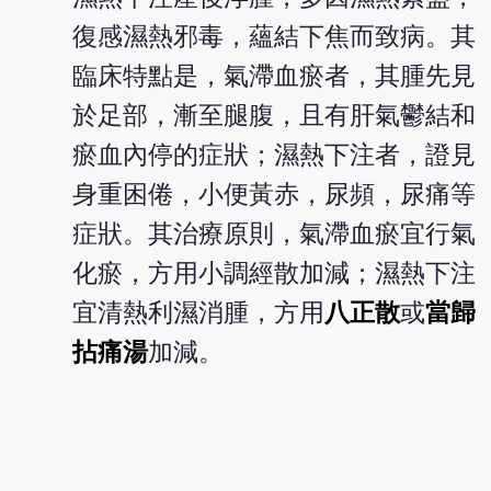
復感濕熱邪毒，蘊結下焦而致病。其
臨床特點是，氣滯血瘀者，其腫先見
於足部，漸至腿腹，且有肝氣鬱結和
瘀血內停的症狀；濕熱下注者，證見
身重困倦，小便黃赤，尿頻，尿痛等
症狀。其治療原則，氣滯血瘀宜行氣
化瘀，方用小調經散加減；濕熱下注
宜清熱利濕消腫，方用
八正散
或
當歸
拈痛湯
加減。