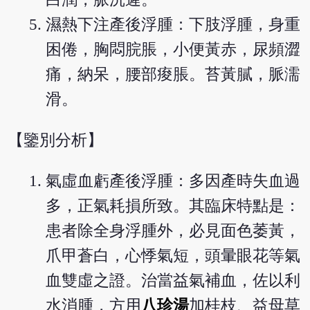
濕熱下注產後浮腫：下肢浮腫，身重
困倦，胸悶脘脹，小便黃赤，尿頻澀
痛，納呆，腰部痠脹。苔黃膩，脈濡
滑。
【鑒別分析】
氣虛血虧產後浮腫：多因產時失血過
多，正氣耗損所致。其臨床特點是：
患者除全身浮腫外，必見面色萎黃，
爪甲蒼白，心悸氣短，頭暈眼花等氣
血雙虛之證。治當益氣補血，佐以利
水消腫，方用
八珍湯
加桂枝、益母草