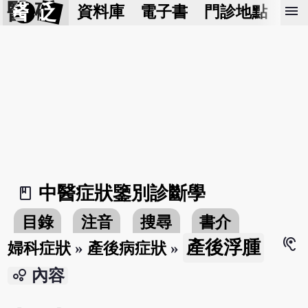
醫 砭
menu
資料庫
電子書
門診地點
預
中醫症狀鑒別診斷學
book_2
目錄
注音
搜尋
書介
hearing
產後浮腫
婦科症狀
»
產後病症狀
»
bubble_chart
內容