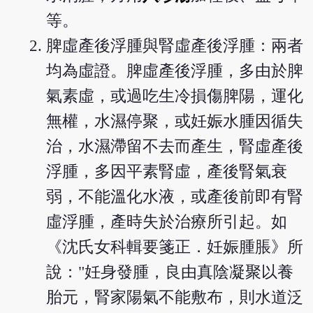
等。
脾虛產後浮腫與腎虛產後浮腫：兩者
均為虛證。脾虛產後浮腫，多由於脾
氣素虛，或過吃生冷損傷脾陽，運化
無權，水濕停聚，或妊娠水腫因循失
治，水濕滯留不去而產生，腎虛產後
浮腫，多因平素腎虛，產後腎氣衰
弱，不能溫化水液，或產後前即有腎
虛浮腫，產時失於治療所引起。如
《沈氏女科輯要箋正．妊娠腫脹》所
說："妊身發腫，良由真陰凝聚以養
胎元，腎家陽氣不能敷布，則水道泛