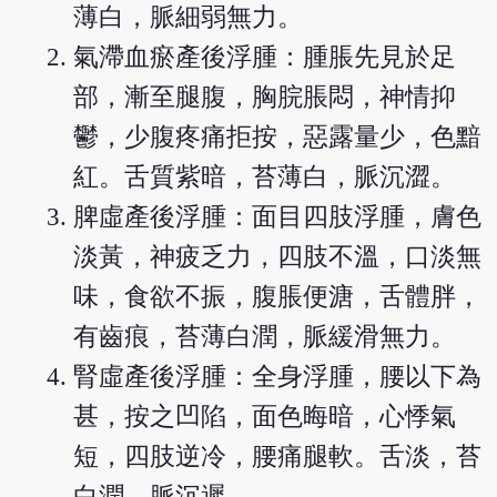
薄白，脈細弱無力。
氣滯血瘀產後浮腫：腫脹先見於足
部，漸至腿腹，胸脘脹悶，神情抑
鬱，少腹疼痛拒按，惡露量少，色黯
紅。舌質紫暗，苔薄白，脈沉澀。
脾虛產後浮腫：面目四肢浮腫，膚色
淡黃，神疲乏力，四肢不溫，口淡無
味，食欲不振，腹脹便溏，舌體胖，
有齒痕，苔薄白潤，脈緩滑無力。
腎虛產後浮腫：全身浮腫，腰以下為
甚，按之凹陷，面色晦暗，心悸氣
短，四肢逆冷，腰痛腿軟。舌淡，苔
白潤，脈沉遲。