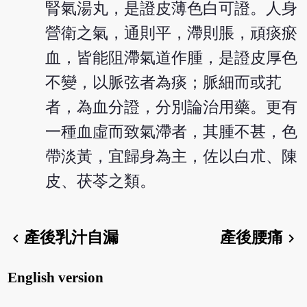
腎氣湯丸，是證皮薄色白可證。人身
營衛之氣，通則平，滯則脹，頑痰瘀
血，皆能阻滯氣道作腫，是證皮厚色
不變，以脈弦者為痰；脈細而或芤
者，為血分證，分別論治用藥。更有
一種血虛而致氣滯者，其腫不甚，色
帶淡黃，宜歸身為主，佐以白朮、陳
皮、茯苓之類。
產後乳汁自漏
產後腰痛
chevron_left
chevron_right
English version