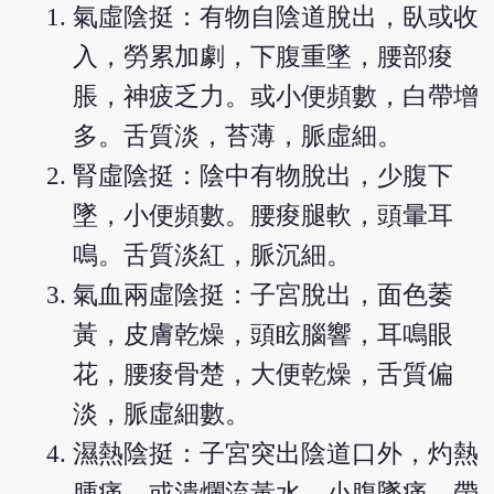
氣虛陰挺：有物自陰道脫出，臥或收
入，勞累加劇，下腹重墜，腰部痠
脹，神疲乏力。或小便頻數，白帶增
多。舌質淡，苔薄，脈虛細。
腎虛陰挺：陰中有物脫出，少腹下
墜，小便頻數。腰痠腿軟，頭暈耳
鳴。舌質淡紅，脈沉細。
氣血兩虛陰挺：子宮脫出，面色萎
黃，皮膚乾燥，頭眩腦響，耳鳴眼
花，腰痠骨楚，大便乾燥，舌質偏
淡，脈虛細數。
濕熱陰挺：子宮突出陰道口外，灼熱
腫痛，或潰爛流黃水。小腹墜痛，帶