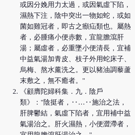
或因分娩用力太過，或因氣虛下陷，
濕熱下注，陰中突出一物如蛇，或如
菌如雞冠者，即古之㿗疝類也。屬熱
者，必腫痛小便赤數，宜龍膽瀉肝
湯；屬虛者，必重墜小便清長，宜補
中益氣湯加青皮、枝子外用蛇床子、
烏梅、熬水薰洗之。更以豬油調藜蘆
末敷之，無不癒者。"
《顧膺陀婦科集．九．陰戶
類》："陰挺者，‥…‥施治之法，
肝脾鬱結，氣虛下陷者，宜用補中益
氣湯治之。肝火濕熱，小便澀滯者，
宜用龍膽瀉肝湯治之。"