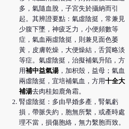
多，氣隨血脫，子宮失於攝納而引
起。其辨證要點：氣虛陰挺，常兼見
少腹下墜，神疲乏力，小便頻數等
症，氣血兩虛陰挺，則兼見面色萎
黃，皮膚乾燥，大便燥結，舌質略淡
等症。氣虛陰挺，治擬補氣升陷，方
用
補中益氣湯
，加枳殼，益母；氣血
兩虛陰挺，宜培補氣血，方用
十全大
補湯
去肉桂如鹿角霜。
腎虛陰挺：多由早婚多產，腎氣虧
損，帶脈失約，胞無所繫，或產時處
理不當，損傷胞絡，無力繫胞而致。