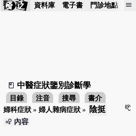
醫 砭
menu
資料庫
電子書
門診地點
預
中醫症狀鑒別診斷學
book_2
目錄
注音
搜尋
書介
hearing
陰挺
婦科症狀
»
婦人雜病症狀
»
bubble_chart
內容