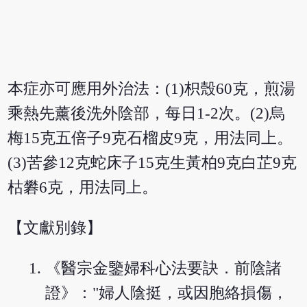
本症亦可應用外治法：(1)枳殼60克，煎湯
乘熱先薰後洗外陰部，每日1-2次。(2)烏
梅15克五倍子9克石榴皮9克，用法同上。
(3)苦參12克蛇床子15克生黃柏9克白芷9克
枯礬6克，用法同上。
【文獻別錄】
《醫宗金鑒婦科心法要訣．前陰諸
證》："婦人陰挺，或因胞絡損傷，