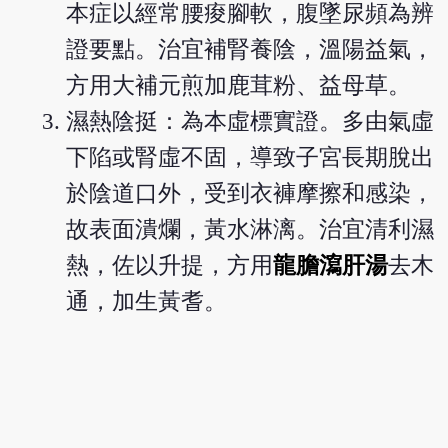
本症以經常腰痠腳軟，腹墜尿頻為辨
證要點。治宜補腎養陰，溫陽益氣，
方用大補元煎加鹿茸粉、益母草。
濕熱陰挺：為本虛標實證。多由氣虛
下陷或腎虛不固，導致子宮長期脫出
於陰道口外，受到衣褲摩擦和感染，
故表面潰爛，黃水淋漓。治宜清利濕
熱，佐以升提，方用
龍膽瀉肝湯
去木
通，加生黃耆。