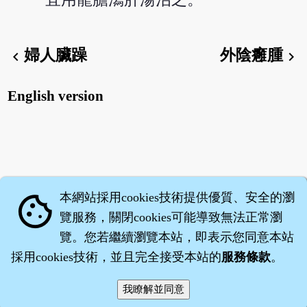
婦人臟躁
外陰癰腫
chevron_left
chevron_right
English version
本網站採用cookies技術提供優質、安全的瀏
cookie
覽服務，關閉cookies可能導致無法正常瀏
覽。您若繼續瀏覽本站，即表示您同意本站
採用cookies技術，並且完全接受本站的
服務條款
。
智橐‧
醫砭
‧
沈藥子
©2008～2026