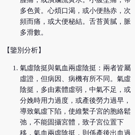
多色黃。心煩口渴，或小便熱赤，次
頻而痛，或大便秘結。舌苔黃膩，脈
多滑數。
【鑒別分析】
氣虛陰挺與氣血兩虛陰挺：兩者皆屬
虛證，但病因、病機有所不同。氣虛
陰挺，多由素體虛弱，中氣不足，或
分娩時用力過度，或產後勞力過早，
導致氣虛下陷，使維繫子宮的胞絡鬆
弛，不能固攝宮體，致子宮位置下
移，氣血兩虛陰挺，則係產後出血過