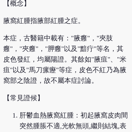
【概念】
腋窩紅腫指腋部紅腫之症。
本症，古醫籍中載有："腋癰"，"夾肢
癰"，"夾癰"，"胛癰"以及"黯疔"等名，其
皮色發紅，均屬陽證。其餘如"腋疽"、"米
疽"以及"馬刀瘰癧"等症，皮色不紅乃為腋
窩部之陰證，故不屬本症討論。
【常見證候】
肝鬱血熱腋窩紅腫：初起腋窩皮肉間
突然腫脹不適,光軟無頭,繼則結塊,表