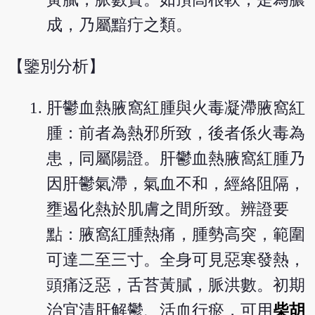
成，乃屬黯疔之類。
【鑒別分析】
肝鬱血熱腋窩紅腫與火毒凝滯腋窩紅
腫：前者為熱邪所致，後者係火毒為
患，同屬陽證。肝鬱血熱腋窩紅腫乃
因肝鬱氣滯，氣血不和，經絡阻隔，
壅遏化熱於肌膚之間所致。辨證要
點：腋窩紅腫熱痛，腫勢高突，範圍
可達二至三寸。全身可見惡寒發熱，
頭痛泛惡，舌苔黃膩，脈洪數。初期
治宜清肝解鬱、活血行瘀，可用
柴胡