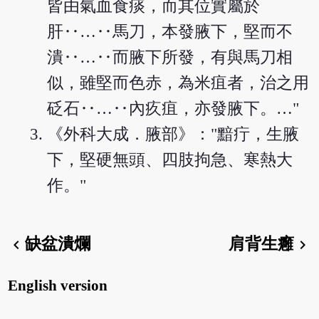
皆由氣血食痰，而其位實屬於
肝‥…‥馬刀，本發腋下，堅而不
潰‥…‥而腋下所發，有與馬刀相
似，雖堅而色赤，為米疽者，治之用
砭石‥…‥內疚疽，亦發腋下。…"
《外科大成．腋部》："黯疔，生腋
下，堅硬無頭、四肢拘急、寒熱大
作。"
缺盆潰爛
肩背生癰
chevron_left
chevron_right
English version