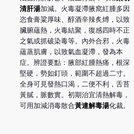
清肝湯
加減。火毒凝滯腋窩紅腫多因
恣食膏粱厚味、醇酒辛辣炙煿，以致
臟腑蘊熱，火毒結聚，復感四時不正
之氣或抓破染毒等。內外合邪，火毒
蘊蒸肌膚，以致氣血凝滯，發為本
症。辨證要點：腋部紅腫熱痛，根深
堅硬，勢如釘頭，範圍不超過二寸。
全身可見發熱口渴，二便不利，舌苔
黃膩，脈數實。初期治宜清熱解毒，
可用加減消毒散合
黃連解毒湯
化裁。