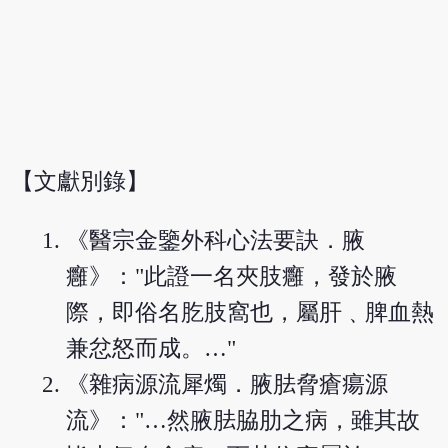
【文獻別錄】
《醫宗金鑒外科心法要訣．腋
癰》："此證一名夾肢癰，發於腋
際，即俗名肐肢窩也，屬肝﹑脾血熱
兼忿怒而成。…"
《雜病源流犀燭．腋胠脅瘡瘍源
流》："…然腋胠脇肋之病，雖其故