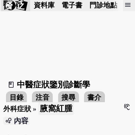
醫 砭
menu
資料庫
電子書
門診地點
預
中醫症狀鑒別診斷學
book_2
目錄
注音
搜尋
書介
hearing
腋窩紅腫
外科症狀
»
bubble_chart
內容