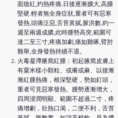
面焮紅,灼熱疼痛.日後逐漸擴大,高腫
堅硬.輕者無全身症狀,重者可有惡寒
發熱,頭痛泛惡,舌苔黃膩,脈洪數.約一
週至兩週成膿,此時腫勢高突,範圍可
達二至三寸,疼痛加劇,痛如雞啄,臂肘
難舉,全身發熱持續不退。
火毒凝滯腋窩紅腫：初起腋窩皮膚上
有粟米樣小顆粒、或癢或麻、以後漸
漸紅腫熱痛，根深堅硬，勢如釘頭，
重者可見惡寒發熱。腫勢逐漸增大，
四周浸潤明顯、範圍不超過二寸，疼
痛增劇，壯熱口渴，二便不利，舌苔
黃膩，脈數實。如頂高根軟，是為膿