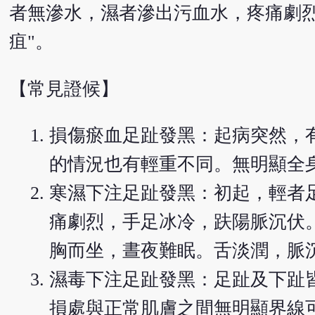
者無滲水，濕者滲出污血水，疼痛劇烈
疽"。
【常見證候】
損傷瘀血足趾發黑：起病突然，
的情況也有輕重不同。無明顯全
寒濕下注足趾發黑：初起，輕者
痛劇烈，手足冰冷，趺陽脈沉伏
胸而坐，晝夜難眠。舌淡潤，脈
濕毒下注足趾發黑：足趾及下趾
損處與正常肌膚之間無明顯界線