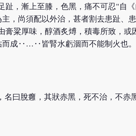
足趾，漸上至膝，色黑，痛不可忍"自
為主，尚須配以外治，甚者割去患趾、
此由膏粱厚味，醇酒炙煿，積毒所致，或
枯而成‥…‥皆腎水虧涸而不能制火也。
)，名曰脫癰，其狀赤黑，死不治，不赤