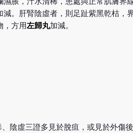
爛濕脹，汁水清稀，患處與正常肌膚界
加減。肝腎陰虛者，則足趾紫黑乾枯，
物，方用
左歸丸
加減。
毒、陰虛三證多見於脫疽，或見於外傷