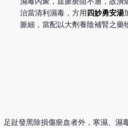
濕毒內聚，血脈瘀阻不通，故潰
治當清利濕毒，方用
四妙勇安湯
脈細，當配以大劑養陰補腎之藥
足趾發黑除損傷瘀血者外，寒濕、濕