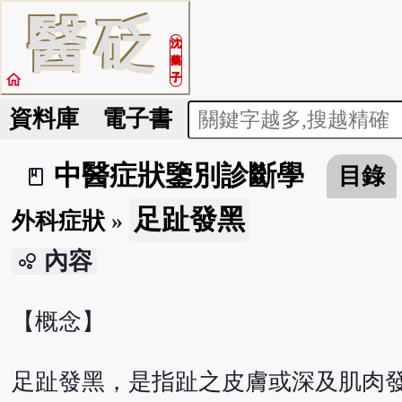
醫
砭
沈
藥
home
子
資料庫
電子書
中醫症狀鑒別診斷學
目錄
book_2
足趾發黑
外科症狀
»
內容
bubble_chart
【概念】
足趾發黑，是指趾之皮膚或深及肌肉