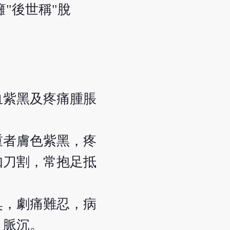
"後世稱"脫
血紫黑及疼痛腫脹
重者膚色紫黑，疼
如刀割，常抱足抵
臭，劇痛難忍，病
，脈沉。