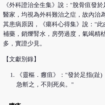
《外科證治全生集》說："脫骨疽發於
醫家，均視為外科難治之症，故內治
其患病原因，《瘍科心得集》說："
補藥，銷爍腎水，房勞過度，氣竭精
多，實證少見。
【文獻別錄】
《靈樞．癰疽》："發於足指(趾
急斬之，不則死矣。"