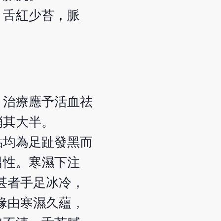
，舌紅少苔，脈
，治療應予活血祛
消其大半。
點均為足趾發黑而
男性。寒濕下注
甚者手足冰冷，
緣由寒濕久蘊，