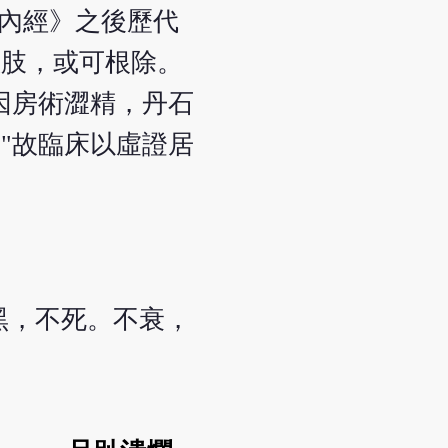
《內經》之後歷代
患肢，或可根除。
因房術澀精，丹石
"故臨床以虛證居
黑，不死。不衰，