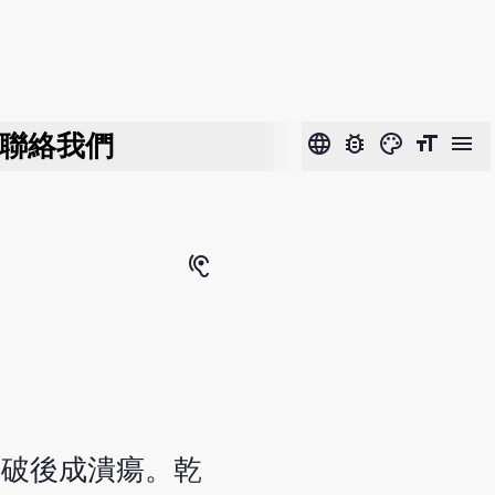
聯絡我們
language
bug_report
color_lens
format_size
menu
hearing
，破後成潰瘍。乾