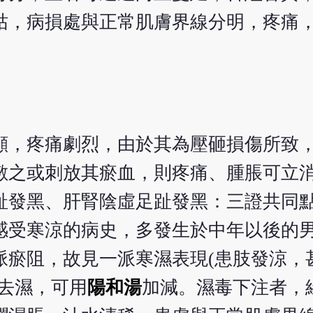
枯，病損處與正常肌膚界線分明，疼痛
顯，疼痛劇烈，由於其為壓砸損傷所致
敷之或刺放其瘀血，則疼痛、腫脹可立
趾發黑、肝腎陰虛足趾發黑：三證共同
感受寒涼的病史，多發生於中年以後的
脈瘀阻，故見一派寒濕表現(患肢發涼，
去濕，可用
陽和湯
加減。濕毒下注者，