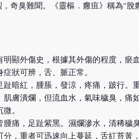
，奇臭難聞。《靈樞．癰疽》稱為"脫癰
有明顯外傷史，根據其外傷的程度，瘀
身症狀可辨，舌、脈正常。
足趾暗紅，腫脹，發涼，疼痛，跛行。
。肌膚潰爛，但流血水，氣味穢臭，痛
沉微。
皆腫痛，足趾紫黑。濕爛滲水，清稀穢
可分，重者可迅速向上蔓延，舌紅苔黃