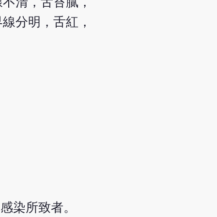
線不清，舌苔膩，
界線分明，舌紅，
後感染所致者。