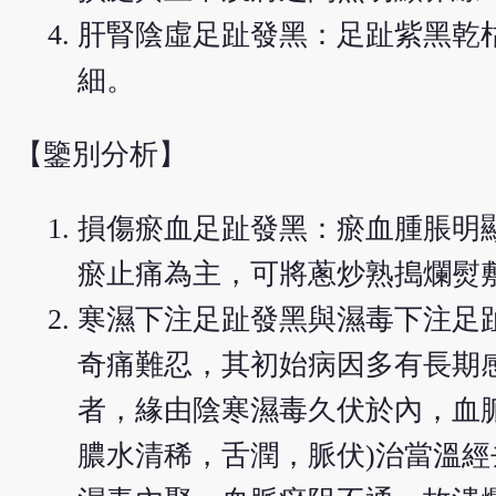
肝腎陰虛足趾發黑：足趾紫黑乾
細。
【鑒別分析】
損傷瘀血足趾發黑：瘀血腫脹明
瘀止痛為主，可將蔥炒熟搗爛熨
寒濕下注足趾發黑與濕毒下注足
奇痛難忍，其初始病因多有長期
者，緣由陰寒濕毒久伏於內，血
膿水清稀，舌潤，脈伏)治當溫經