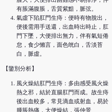
有脹滿腹脹，舌質紫黯，脈弦。
氣虛下陷肛門生痔：便時有物脫出，
便後需用手送還，出血時出時止，肛
門下墜，大便排出無力，伴有氣短倦
怠，食少懶言，面色㿠白，舌淡苔
白，脈虛。
【鑒別分析】
風火燥結肛門生痔：多由感受風火燥
熱之邪，結於直腸肛門而成。故生痔
後出血較多，常見滴血或射血，易於
腫脹熱痛，大便燥結，張仲景