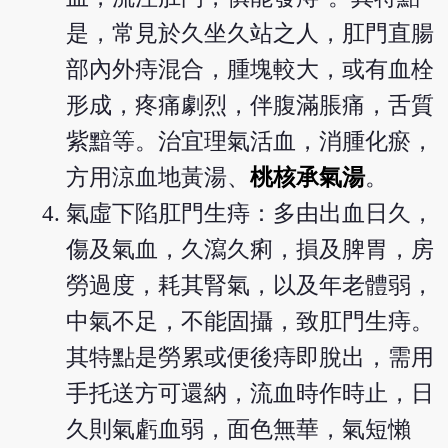
是，常見於久坐久站之人，肛門直腸
部內外痔混合，腫塊較大，或有血栓
形成，疼痛劇烈，伴腹滿脹痛，舌質
紫黯等。治宜理氣活血，消腫化瘀，
方用涼血地黃湯、
桃核承氣湯
。
氣虛下陷肛門生痔：多由出血日久，
傷及氣血，久瀉久痢，損及脾胃，房
勞過度，耗其腎氣，以及年老體弱，
中氣不足，不能固攝，致肛門生痔。
其特點是勞累或便後痔即脫出，需用
手托送方可還納，流血時作時止，日
久則氣虧血弱，面色無華，氣短懶