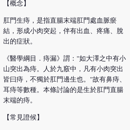
【概念】
肛門生痔，是指直腸末端肛門處血脈瘀
結，形成小肉突起，伴有出血、疼痛、脫
出的症狀。
《醫學綱目．痔漏》謂："如大澤之中有小
山突出為痔。人於九竅中，凡有小肉突出
皆曰痔，不獨於肛門邊生也。"故有鼻痔、
耳痔等數種。本條討論的是生於肛門直腸
末端的痔。
【常見證候】