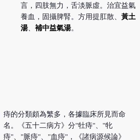
言，四肢無力，舌淡脈虛。治宜益氣
養血，固攝脾腎。方用提肛散、
黃土
湯
、
補中益氣湯
。
痔的分類頗為繁多，各據臨床所見而命
名。《五十二病方》分"牡痔"、"牝
痔"、"脈痔"、"血痔"，《諸病源候論》