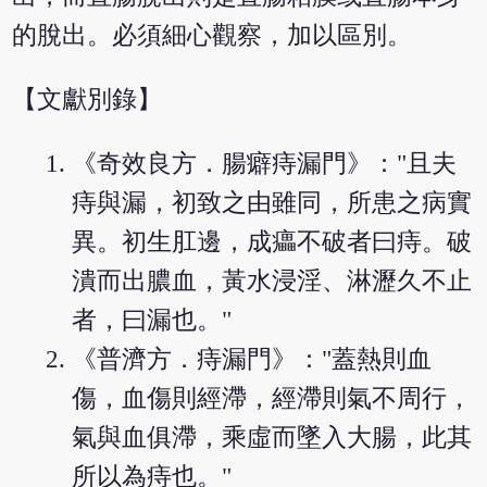
的脫出。必須細心觀察，加以區別。
【文獻別錄】
《奇效良方．腸癖痔漏門》："且夫
痔與漏，初致之由雖同，所患之病實
異。初生肛邊，成㿔不破者曰痔。破
潰而出膿血，黃水浸淫、淋瀝久不止
者，曰漏也。"
《普濟方．痔漏門》："蓋熱則血
傷，血傷則經滯，經滯則氣不周行，
氣與血俱滯，乘虛而墜入大腸，此其
所以為痔也。"