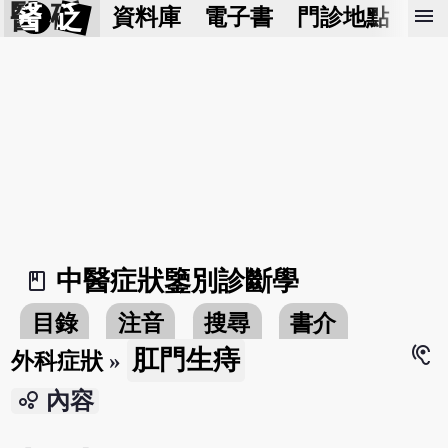
醫 砭
menu
資料庫
電子書
門診地點
預
中醫症狀鑒別診斷學
book_2
目錄
注音
搜尋
書介
hearing
肛門生痔
外科症狀
»
bubble_chart
內容