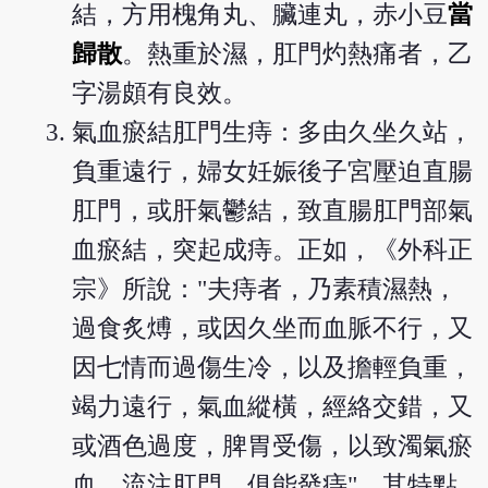
結，方用槐角丸、臟連丸，赤小豆
當
歸散
。熱重於濕，肛門灼熱痛者，乙
字湯頗有良效。
氣血瘀結肛門生痔：多由久坐久站，
負重遠行，婦女妊娠後子宮壓迫直腸
肛門，或肝氣鬱結，致直腸肛門部氣
血瘀結，突起成痔。正如，《外科正
宗》所說："夫痔者，乃素積濕熱，
過食炙煿，或因久坐而血脈不行，又
因七情而過傷生冷，以及擔輕負重，
竭力遠行，氣血縱橫，經絡交錯，又
或酒色過度，脾胃受傷，以致濁氣瘀
血，流注肛門，俱能發痔"。其特點