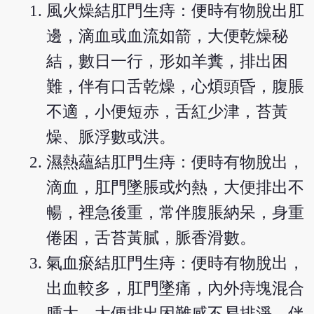
風火燥結肛門生痔：便時有物脫出肛
邊，滴血或血流如箭，大便乾燥秘
結，數日一行，形如羊糞，排出困
難，伴有口舌乾燥，心煩頭昏，腹脹
不適，小便短赤，舌紅少津，苔黃
燥、脈浮數或洪。
濕熱蘊結肛門生痔：便時有物脫出，
滴血，肛門墜脹或灼熱，大便排出不
暢，裡急後重，常伴腹脹納呆，身重
倦困，舌苔黃膩，脈香滑數。
氣血瘀結肛門生痔：便時有物脫出，
出血較多，肛門墜痛，內外痔塊混合
腫大，大便排出困難感不易排淨，伴