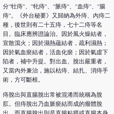
分"牡痔"、"牝痔"、"脈痔"、"血痔"、"腸
痔"。《外台秘要》又歸納為外痔、內痔二
種，後世則有二十五痔，七十二痔等名
目。臨床應辨證論治。因於風火燥結者，
宣散瀉火；因於濕熱蘊結者，疏利濕熱；
因於氣血瘀結者，活血化瘀；因於氣虛下
陷者，補中升提。對出血、脫出嚴重者，
又當內外兼治，施以枯痔、結扎、消痔手
術，方可斷根。
痔脫出與直腸脫出常被混淆而統稱為脫
肛。但痔脫出乃血脈瘀結而成的瘤體脫
出，而直腸脫出則是直腸粘膜或直腸本身