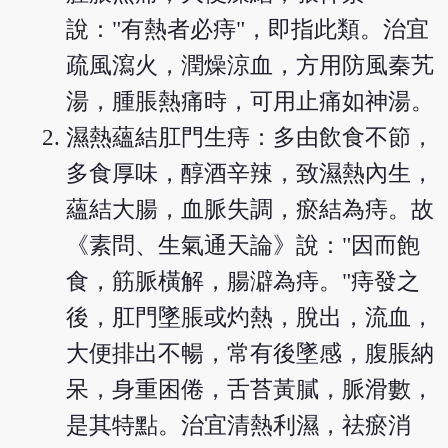
說："有熱者必痔"，即指此類。治宜
疏風瀉火，潤燥涼血，方用防風秦艽
湯，腫脹熱痛時，可用止痛如神湯。
濕熱蘊結肛門生痔：多由飲食不節，
多食厚味，醇酒辛辣，致濕熱內生，
蘊結大腸，血脈失調，瘀結為痔。故
《素問、生氣通天論》說："因而飽
食，筋脈橫解，腸澼為痔。"痔發之
後，肛門墜脹或灼熱，脫出，流血，
大便排出不暢，常有後墜感，腹脹納
呆，身重困倦，舌苔黃膩，脈滑數，
是其特點。治宜清熱利濕，祛瘀消