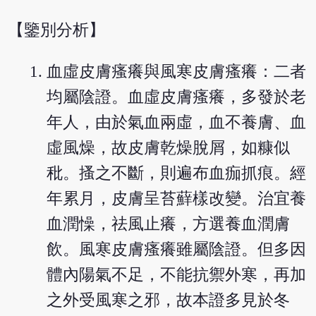
【鑒別分析】
血虛皮膚瘙癢與風寒皮膚瘙癢：二者
均屬陰證。血虛皮膚瘙癢，多發於老
年人，由於氣血兩虛，血不養膚、血
虛風燥，故皮膚乾燥脫屑，如糠似
秕。搔之不斷，則遍布血痂抓痕。經
年累月，皮膚呈苔蘚樣改變。治宜養
血潤懆，祛風止癢，方選養血潤膚
飲。風寒皮膚瘙癢雖屬陰證。但多因
體內陽氣不足，不能抗禦外寒，再加
之外受風寒之邪，故本證多見於冬