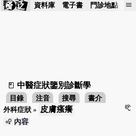
醫 砭
menu
資料庫
電子書
門診地點
預
中醫症狀鑒別診斷學
book_2
目錄
注音
搜尋
書介
hearing
皮膚瘙癢
外科症狀
»
bubble_chart
內容