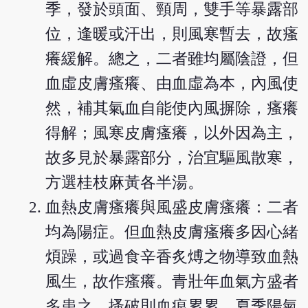
季，發於頭面、頸周，雙手等暴露部
位，逢暖或汗出，則風寒暫去，故瘙
癢緩解。總之，二者雖均屬陰證，但
血虛皮膚瘙癢、由血虛為本，內風使
然，補其氣血自能使內風摒除，瘙癢
得解；風寒皮膚瘙癢，以外因為主，
故多見於暴露部分，治宜驅風散寒，
方選桂枝麻黃各半湯。
血熱皮膚瘙癢與風盛皮膚瘙癢：二者
均為陽症。但血熱皮膚瘙癢多因心緒
煩躁，或過食辛香炙煿之物導致血熱
風生，故作瘙癢。青壯年血氣方盛者
多患之，搔破則血痕累累。夏季陽氣