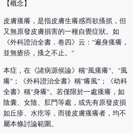
【概念】
皮膚瘙癢，是指皮膚生癢感而欲搔抓，但
又無原發皮膚損害的一種自覺症狀。如
《外科證治全書．卷四》云："遍身瘙癢，
並無瘡疥，搔之不止。"
本症，在《諸病源侯論》稱"風瘙癢"、"風
癢"；《外科證治全書》稱"癢風"；《幼科
全書》稱"身癢"。若僅限於一處瘙癢，如
陰囊、女陰、肛門等處，或先有原發皮損
如丘疹、水疙等，而後皮膚瘙癢者，均不
屬本條討論範圍。