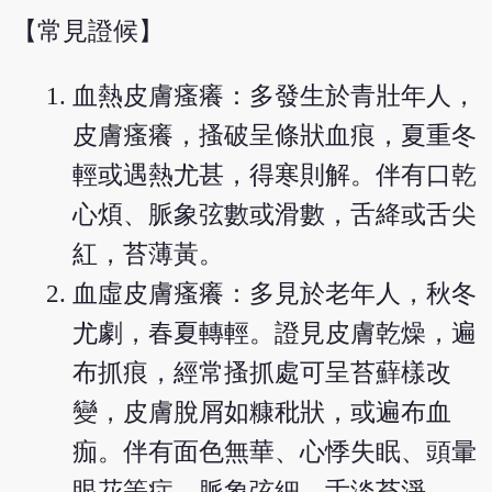
【常見證候】
血熱皮膚瘙癢：多發生於青壯年人，
皮膚瘙癢，搔破呈條狀血痕，夏重冬
輕或遇熱尤甚，得寒則解。伴有口乾
心煩、脈象弦數或滑數，舌絳或舌尖
紅，苔薄黃。
血虛皮膚瘙癢：多見於老年人，秋冬
尤劇，春夏轉輕。證見皮膚乾燥，遍
布抓痕，經常搔抓處可呈苔蘚樣改
變，皮膚脫屑如糠秕狀，或遍布血
痂。伴有面色無華、心悸失眠、頭暈
眼花等症，脈象弦細，舌淡苔淨。