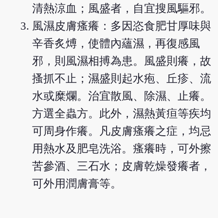
清熱涼血；風盛者，自宜搜風驅邪。
風濕皮膚瘙癢：多因恣食肥甘厚味與
辛香炙煿，使體內蘊濕，再復感風
邪，則風濕相搏為患。風盛則癢，故
搔抓不止；濕盛則起水疱、丘疹、流
水或糜爛。治宜散風、除濕、止癢。
方選全蟲方。此外，濕熱黃疸等疾均
可周身作癢。凡皮膚瘙癢之症，均忌
用熱水及肥皂洗浴。瘙癢時，可外擦
苦參酒、三石水；皮膚乾燥發癢者，
可外用潤膚膏等。