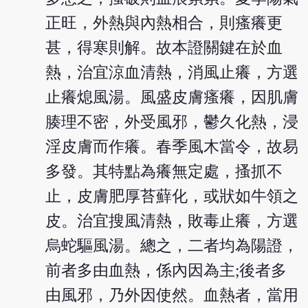
正旺，外熱與內熱相合，則瘙癢更
甚，得寒則解。故本證關鍵在於血
熱，治宜涼血清熱，消風止癢，方選
止癢熄風湯。風盛皮膚瘙癢，因肌膚
腠理不密，外受風邪，鬱久化熱，浸
淫皮膚而作癢。春季風木當令，故易
多發。其特點為癢無定處，搔抓不
止，皮膚肥厚苔蘚化，或狀如牛領之
皮。治宜搜風清熱，敗毒止癢，方選
烏蛇驅風湯。總之，二者均為陽證，
前者多由血熱，係內因為主;後者多
由風邪，乃外因使然。血熱者，當用