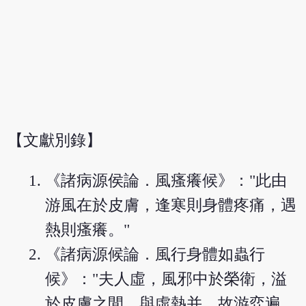
【文獻別錄】
《諸病源侯論．風瘙癢候》："此由
游風在於皮膚，逢寒則身體疼痛，遇
熱則瘙癢。"
《諸病源候論．風行身體如蟲行
候》："夫人虛，風邪中於榮衛，溢
於皮膚之間，與虛熱并，故游弈遍