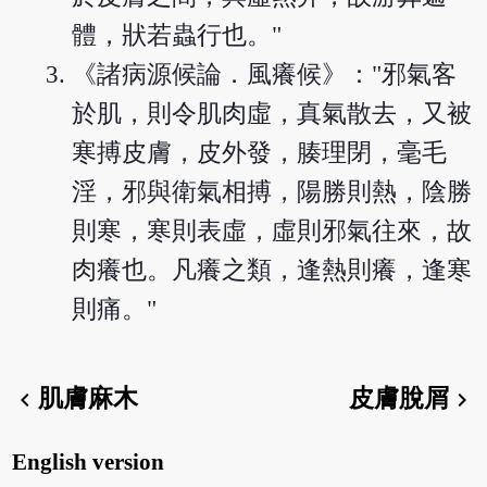
體，狀若蟲行也。"
《諸病源候論．風癢候》："邪氣客
於肌，則令肌肉虛，真氣散去，又被
寒搏皮膚，皮外發，腠理閉，毫毛
淫，邪與衛氣相搏，陽勝則熱，陰勝
則寒，寒則表虛，虛則邪氣往來，故
肉癢也。凡癢之類，逢熱則癢，逢寒
則痛。"
肌膚麻木
皮膚脫屑
chevron_left
chevron_right
English version