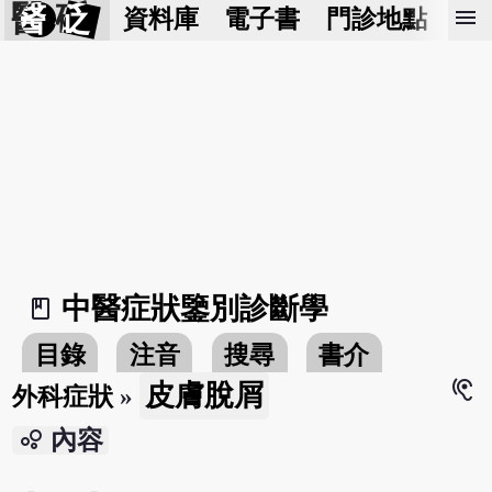
醫 砭
menu
資料庫
電子書
門診地點
預
中醫症狀鑒別診斷學
book_2
目錄
注音
搜尋
書介
hearing
皮膚脫屑
外科症狀
»
bubble_chart
內容