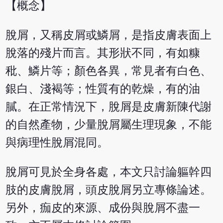
【概念】
脫屑，又稱皮屑或鱗屑，是指皮膚表面上
脫落的殘片而言。其形狀不同，有如糠
秕、鱗片等；顏色各異，常見者有白色、
銀白、淺褐等；性質有的乾燥，有的油
膩。在正常情況下，脫屑是皮膚新陳代謝
的自然產物，少量脫屑屬生理現象，不能
與病理性脫屑混同。
脫屑可見於全身各處，本文只討論軀幹四
肢的皮膚脫屑，頭皮脫屑另立專條論述。
另外，痂皮的來源、成份與脫屑不盡一