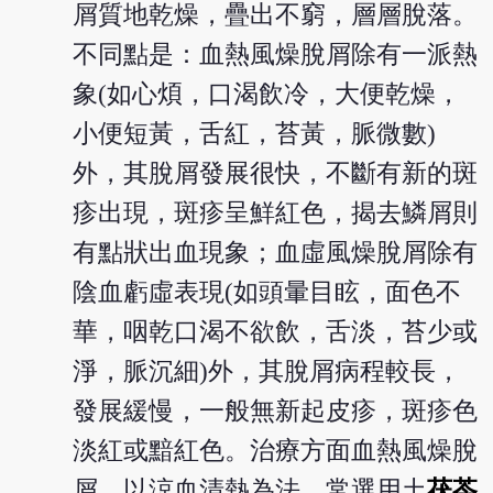
屑質地乾燥，疊出不窮，層層脫落。
不同點是：血熱風燥脫屑除有一派熱
象(如心煩，口渴飲冷，大便乾燥，
小便短黃，舌紅，苔黃，脈微數)
外，其脫屑發展很快，不斷有新的斑
疹出現，斑疹呈鮮紅色，揭去鱗屑則
有點狀出血現象；血虛風燥脫屑除有
陰血虧虛表現(如頭暈目眩，面色不
華，咽乾口渴不欲飲，舌淡，苔少或
淨，脈沉細)外，其脫屑病程較長，
發展緩慢，一般無新起皮疹，斑疹色
淡紅或黯紅色。治療方面血熱風燥脫
屑，以涼血清熱為法，常選用土
茯苓