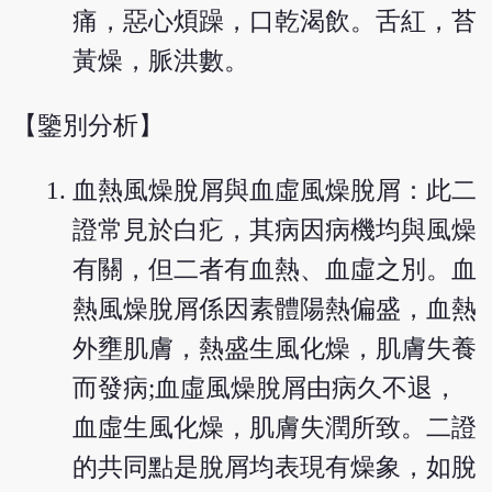
痛，惡心煩躁，口乾渴飲。舌紅，苔
黃燥，脈洪數。
【鑒別分析】
血熱風燥脫屑與血虛風燥脫屑：此二
證常見於白疕，其病因病機均與風燥
有關，但二者有血熱、血虛之別。血
熱風燥脫屑係因素體陽熱偏盛，血熱
外壅肌膚，熱盛生風化燥，肌膚失養
而發病;血虛風燥脫屑由病久不退，
血虛生風化燥，肌膚失潤所致。二證
的共同點是脫屑均表現有燥象，如脫