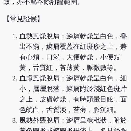
致，亦不屬本條討論範圍。
【常見證候】
血熱風燥脫屑：鱗屑乾燥呈白色，疊
出不窮，鱗屑覆蓋在紅斑疹之上，兼
有心煩，口渴，大便乾燥，小便短
黃，舌質紅，苔薄黃，脈微數等。
血虛風燥脫屑：鱗屑乾燥呈白色，細
小，層層脫落，鱗屑附於淺紅色斑片
之上，皮膚乾燥，有時頭暈目眩，面
色㿠白，舌質淡，苔薄，脈沉細。
風熱外襲脫屑：鱗屑呈糠秕狀，附於
黃色圓形或橢圓形斑疹上，多見於胸