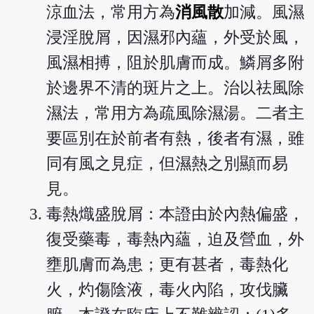
涼血法，常用方為
消風散
加減。風濕
浸淫脫屑，因濕邪內蘊，外受於風，
風濕相搏，阻於肌膚而成。鱗屑多附
於邊界不清的斑片之上。治以祛風除
濕法，常用方為疏風除濕湯。二者主
要區別在於前者有熱，後者有濕，雖
同有風之見症，但濕熱之別顯而易
見。
毒熱熾盛脫屑：本證由於內熱偏盛，
復受藥毒，毒熱內蘊，迫及營血，外
壅肌膚而為患；更有甚者，毒熱化
火，灼傷陰液，毒火內陷，攻伐臟