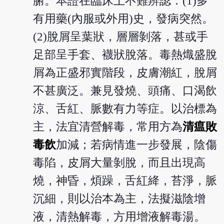
腑。本證在臨床上不難辨認：(1)多
有用藥(內服或外用)史，發病突然。
(2)脫屑呈葉狀，層層剝落，甚或手
足部呈手套、襪狀脫落。毒熱熾盛脫
屑為正盛邪實階段，皮膚潮紅，脫屑
不甚廣泛。兼見發燒、頭痛、口渴飲
涼、舌紅、脈數有力等症。以治標為
主，法宜清營解毒，常用方為
清瘟敗
毒飲
加減；若病情進一步發展，陰傷
毒陷，皮屑大量剝脫，而且出現高
燒，神昏，煩躁，舌紅絳，苔淨，脈
沉細，則以治本為主，法擬滋陰增
液，清熱解毒，方用增液解毒湯。