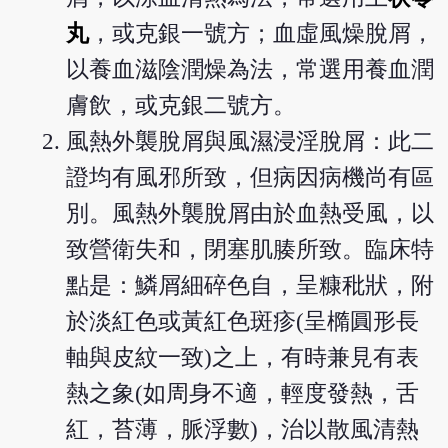
丸
，或克銀一號方；血虛風燥脫屑，
以養血滋陰潤燥為法，常選用養血潤
膚飲，或克銀二號方。
風熱外襲脫屑與風濕浸淫脫屑：此二
證均有風邪所致，但病因病機尚有區
別。風熱外襲脫屑由於血熱受風，以
致營衛失和，閉塞肌腠所致。臨床特
點是：鱗屑細碎色自，呈糠秕狀，附
於淡紅色或黃紅色斑疹(呈橢圓形長
軸與皮紋一致)之上，有時兼見有表
熱之象(如周身不適，輕度發熱，舌
紅，苔薄，脈浮數)，治以散風清熱