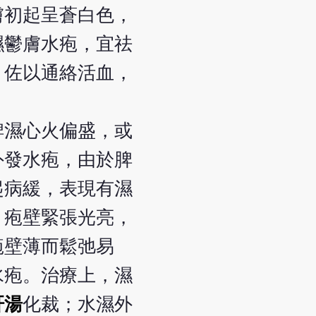
膚初起呈蒼白色，
濕鬱膚水疱，宜祛
，佐以通絡活血，
脾濕心火偏盛，或
外發水疱，由於脾
起病緩，表現有濕
，疱壁緊張光亮，
疱壁薄而鬆弛易
水疱。治療上，濕
肝湯
化裁；水濕外