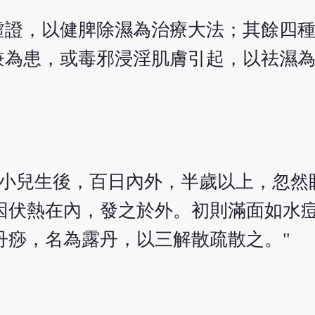
虛證，以健脾除濕為治療大法；其餘四
兼為患，或毒邪浸淫肌膚引起，以祛濕
"小兒生後，百日內外，半歲以上，忽然
因伏熱在內，發之於外。初則滿面如水
丹痧，名為露丹，以三解散疏散之。"