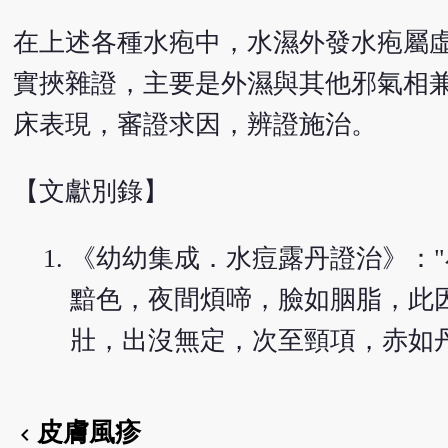
在上述各種水疱中，水濕外發水疱屬
實挾雜證，主要是外濕與其他邪氣相
床表現，審證求因，辨證施治。
【文獻別錄】
《幼幼集成．水痘露丹證治》：
黯色，夜間煩啼，臉如胭脂，此
壯，出沒無定，次至頸項，赤如
皮膚風疹
chevron_left