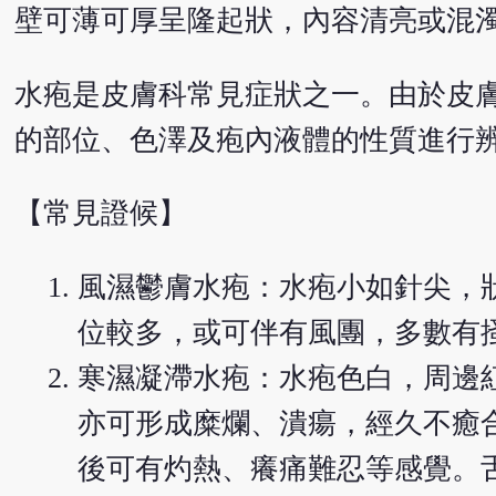
壁可薄可厚呈隆起狀，內容清亮或混
水疱是皮膚科常見症狀之一。由於皮
的部位、色澤及疱內液體的性質進行
【常見證候】
風濕鬱膚水疱：水疱小如針尖，
位較多，或可伴有風團，多數有
寒濕凝滯水疱：水疱色白，周邊
亦可形成糜爛、潰瘍，經久不癒
後可有灼熱、癢痛難忍等感覺。