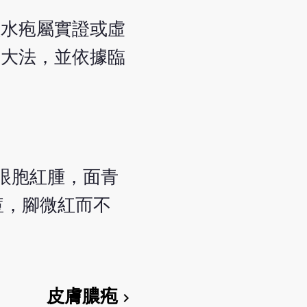
種水疱屬實證或虛
為大法，並依據臨
眼胞紅腫，面青
痘，腳微紅而不
皮膚膿疱
chevron_right