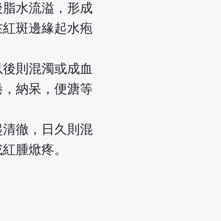
後脂水流溢，形成
在紅斑邊緣起水疱
以後則混濁或成血
倦，納呆，便溏等
起清徹，日久則混
或紅腫焮疼。