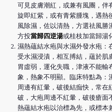
可見皮膚潮紅，或兼有風團，伴
旋即紅紫，或有青紫腫塊，遇熱
風除濕，佐以清熱，方選祛風勝
方投
當歸四逆湯
或桂枝加當歸湯
濕熱蘊結水疱與水濕外發水疱：
受水濕浸漬，相互搏結，蘊於肌
胃虛弱，運化失職，津液不能輸
象，熱象不明顯。臨床特點為：
周邊有紅暈，破後結痂快，常在
破，大疱周邊不紅暈，破後瘡面
熱蘊結水疱以治標為先，或標本