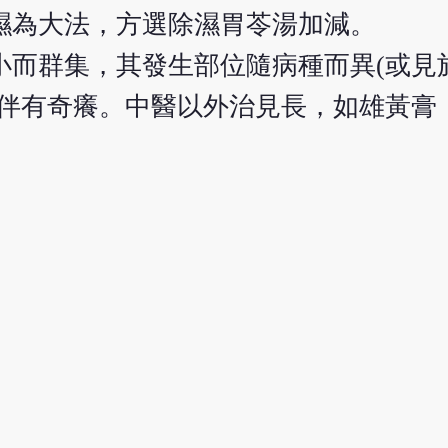
濕為大法，方選除濕胃苓湯加減。
小而群集，其發生部位隨病種而異(或見
常伴有奇癢。中醫以外治見長，如雄黃膏
。