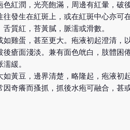
疱色紅潤，光亮飽滿，周邊有紅暈，破
往往發生在紅斑上，或在紅斑中心亦可
。舌質紅，苔黃膩，脈濡或滑數。
或如雞蛋，甚至更大。疱液初起澄清，
破後瘡面淺淡。兼有面色㿠白，肢體困
脈濡緩。
大如黃豆，邊界清楚，略隆起，疱液初
常因奇癢而搔抓，抓後水疱可融合，甚