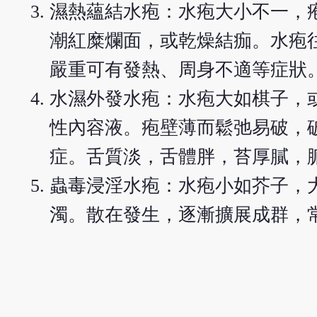
濕熱蘊結水疱：水疱大小不一，
潮紅糜爛面，或乾燥結痂。水疱
嚴重可有發熱、周身不適等症狀
水濕外發水疱：水疱大如棋子，
性內容液。疱壁薄而鬆弛易破，
症。舌質淡，舌體胖，苔厚膩，
蟲毒浸淫水疱：水疱小如芥子，
濁。散在發生，逐漸擴展成群，