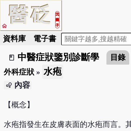
醫
砭
沈
藥
home
子
資料庫
電子書
中醫症狀鑒別診斷學
目錄
book_2
水疱
外科症狀
»
內容
bubble_chart
【概念】
水疱指發生在皮膚表面的水疱而言。