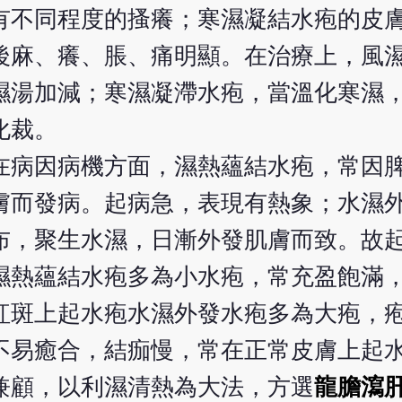
有不同程度的搔癢；寒濕凝結水疱的皮
後麻、癢、脹、痛明顯。在治療上，風
濕湯加減；寒濕凝滯水疱，當溫化寒濕
化裁。
在病因病機方面，濕熱蘊結水疱，常因
膚而發病。起病急，表現有熱象；水濕
布，聚生水濕，日漸外發肌膚而致。故
濕熱蘊結水疱多為小水疱，常充盈飽滿
紅斑上起水疱水濕外發水疱多為大疱，
不易癒合，結痂慢，常在正常皮膚上起
兼顧，以利濕清熱為大法，方選
龍膽瀉