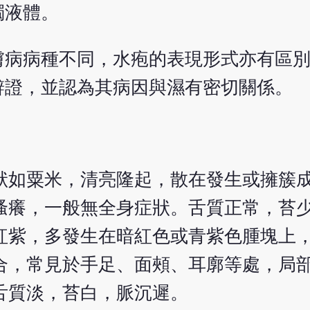
濁液體。
膚病病種不同，水疱的表現形式亦有區
辨證，並認為其病因與濕有密切關係。
狀如粟米，清亮隆起，散在發生或擁簇
搔癢，一般無全身症狀。舌質正常，苔
紅紫，多發生在暗紅色或青紫色腫塊上
合，常見於手足、面頰、耳廓等處，局
舌質淡，苔白，脈沉遲。