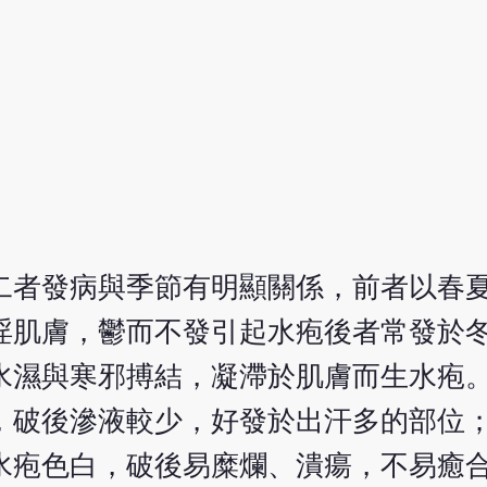
二者發病與季節有明顯關係，前者以春
淫肌膚，鬱而不發引起水疱後者常發於
水濕與寒邪搏結，凝滯於肌膚而生水疱
，破後滲液較少，好發於出汗多的部位
水疱色白，破後易糜爛、潰瘍，不易癒