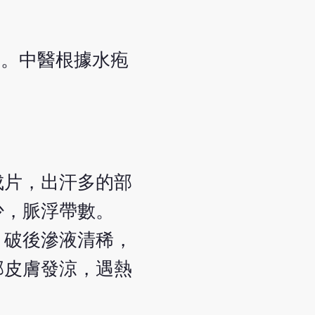
別。中醫根據水疱
成片，出汗多的部
少，脈浮帶數。
，破後滲液清稀，
部皮膚發涼，遇熱