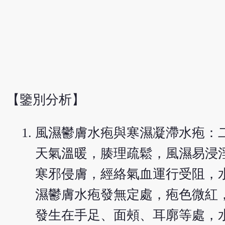
【鑒別分析】
風濕鬱膚水疱與寒濕凝滯水疱：
天氣溫暖，腠理疏鬆，風濕易浸
寒邪侵膚，經絡氣血運行受阻，
濕鬱膚水疱發無定處，疱色微紅
發生在手足、面頰、耳廓等處，