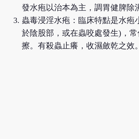
發水疱以治本為主，調胃健脾除
蟲毒浸淫水疱：臨床特點是水疱
於陰股部，或在蟲咬處發生)，
擦。有殺蟲止癢，收濕斂乾之效