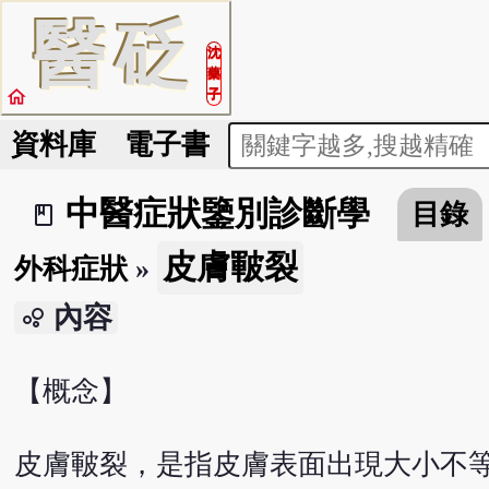
醫
砭
沈
藥
home
子
資料庫
電子書
中醫症狀鑒別診斷學
目錄
book_2
皮膚皸裂
外科症狀
»
內容
bubble_chart
【概念】
皮膚皸裂，是指皮膚表面出現大小不等