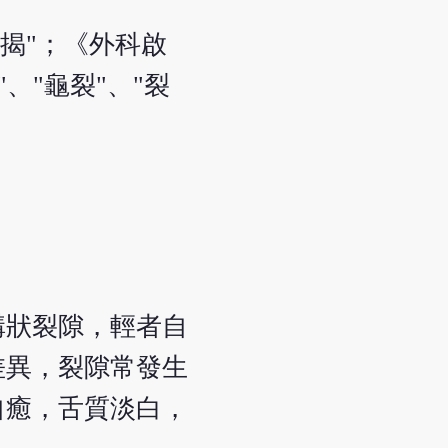
皴揭"；《外科啟
、"龜裂"、"裂
溝狀裂隙，輕者自
差異，裂隙常發生
自癒，舌質淡白，