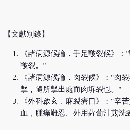
【文獻別錄】
《諸病源候論．手足皸裂候》：
皸裂。"
《諸病源候論．肉裂候》："肉
擊，隨所擊出處而肉坼裂也。"
《外科啟玄．麻裂瘡口》："辛
血，腫痛難忍。外用蘿蔔汁煎洗