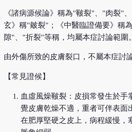
《諸病源候論》稱為"皸裂"、"肉裂"
玄》稱"皴裂"；《中醫臨證備要》稱為"
隙"、"折裂"等稱，均屬本症討論範圍
由外傷所致的皮膚裂口，不屬本症討
【常見證候】
血虛風燥皸裂：皮損常發生於手
覺皮膚乾燥不適，重者可伴表面
在肥厚堅硬之皮上，病程緩慢，