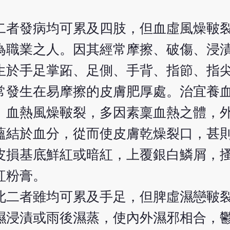
二者發病均可累及四肢，但血虛風燥皸
為職業之人。因其經常摩擦、破傷、浸
生於手足掌跖、足側、手背、指節、指
常發生在易摩擦的皮膚肥厚處。治宜養
。血熱風燥皸裂，多因素稟血熱之體，
蘊結於血分，從而使皮膚乾燥裂口，甚
皮損基底鮮紅或暗紅，上覆銀白鱗屑，
紅粉膏。
此二者雖均可累及手足，但脾虛濕戀皸
濕浸漬或雨後濕蒸，使內外濕邪相合，