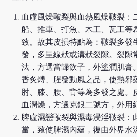
血虛風燥皸裂與血熱風燥皸裂：
船、推車、打魚、木工、瓦工等
致。故其皮損特點為：皸裂多發
發，多呈線狀或溝狀裂隙。裂隙
法，方選當歸飲子，外塗潤肌膏
香炙煿、腥發動風之品，使熱邪
肘、膝、腰、背等為多發之處。
血潤燥，方選克銀二號方，外用
脾虛濕戀皸裂與濕毒浸淫皸裂：
當，致使脾濕內蘊，復由外界水