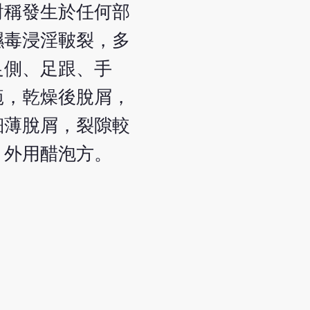
對稱發生於任何部
濕毒浸淫皸裂，多
足側、足跟、手
疱，乾燥後脫屑，
細薄脫屑，裂隙較
，外用醋泡方。