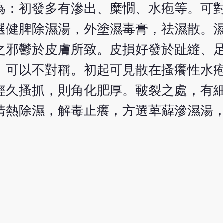
為：初發多有滲出、糜憪、水疱等。可
選健脾除濕湯，外塗濕毒膏，祛濕散。
之邪鬱於皮膚所致。皮損好發於趾縫、
，可以不對稱。初起可見散在搔癢性水
經久搔抓，則角化肥厚。皸裂之處，有
清熱除濕，解毒止癢，方選萆薢滲濕湯