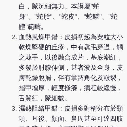
白，脈沉細無力。本證屬"蛇
身"、"蛇胎"、"蛇皮"、"蛇鱗"、"蛇
體"範疇。
血熱風燥甲錯：皮損初起為粟粒大小
乾燥堅硬的丘疹，中有毳毛穿過，觸
之棘手，以後融合成片，基底潮紅，
多發於肘膝伸側，甚者波及全身，皮
膚乾燥脫屑，伴有掌跖角化及皸裂，
指甲增厚，輕度搔癢，病程較緩慢，
舌質紅，脈細數。
濕熱阻絡甲錯：皮損多對稱分布於頸
項、耳後、顏面、鼻周甚至可達四肢