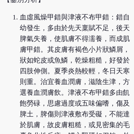
血虛風燥甲錯與津液不布甲錯：錯自
幼發生，多由於先天稟賦不足，後天
脾氣失養，使肌膚不得濡養，而成肌
膚甲錯。其皮膚有褐色小片狀鱗屑，
狀如蛇皮或魚鱗，乾燥粗糙，好發於
四肢伸側。夏季炎熱較輕，冬日天寒
則重。治宜養血潤膚，滋陰生津，方
選養血潤膚飲。津液不布甲錯多由飢
飽勞碌，思慮過度或五味偏嗜，傷及
脾土，脾傷則津液敷布受礙，不能達
於肌膚，故皮膚粗糙，或見密集的毛