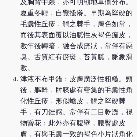
及胸背中線，亦可明顯地單側分布。
夏重冬輕，自覺搔癢。早期為堅硬的
毛囊性丘疹，觸之棘手，膚色如常，
而後其表面覆以油膩性灰褐色痂皮，
數年後轉暗，融合成疣狀，常伴有惡
臭。舌質紅有瘀斑，苔黃膩，脈象滑
數。
津液不布甲錯：皮膚廣泛性粗糙。頸
後，軀幹，肘膝處有密集的毛囊性角
化性丘疹，形似蟾皮，觸之堅硬棘
手，有刀銼感。常伴有二目乾澀，視
物昏花；此外亦有腹壁，腰臀處皮
膚，有與毛囊一致的褐色小片狀角化