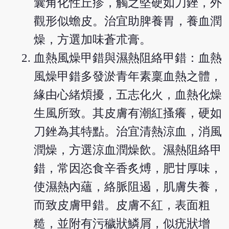
囊角化性丘疹，觸之堅硬如刀銼，外
觀形似蟾皮。治宜助脾養胃，養血潤
燥，方選加味蒼朮膏。
血熱風燥甲錯與濕熱阻絡甲錯：血熱
風燥甲錯多發淤青年素稟血熱之體，
緣由心緒煩擾，五志化火，血熱化燥
生風所致。其皮膚有潮紅搔癢，硬如
刀銼為其特點。治宜清熱涼血，消風
潤燥，方選涼血潤燥飲。濕熱阻絡甲
錯，常因恣食辛香炙煿，肥甘厚味，
使濕熱內蘊，絡脈阻遏，肌膚失養，
而致皮膚甲錯。皮膚不紅，表面粗
糙，並附有污穢狀鱗屑，似疣狀增