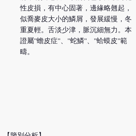
性皮損，有中心固著，邊緣略翹起，
似喬麥皮大小的鱗屑，發展緩慢，冬
重夏輕。舌淡少津，脈沉細無力。本
證屬"蟾皮症"、"蛇鱗"、"蛤蟆皮"範
疇。
【鑒別分析】