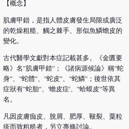
【概念】
肌膚甲錯，是指人體皮膚發生局限或廣泛
的乾燥粗糙、觸之棘手、形似魚鱗蟾皮的
變化。
古代醫學文獻對本症記載甚多。《金匱要
略》名"肌膚甲錯"；《諸病源候論》稱"蛇
身"、"蛇體"、"蛇皮"、"蛇鱗"；後世依其
症狀有"蛇胎"、'蟾皮症'、"蛤蟆皮"等異
名。
凡因皮膚痂皮、脫屑、肥厚、皸裂、粟粒
疹而致粗糙者，另立專條討論。