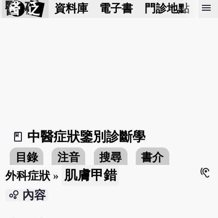
醫 砭
menu
資料庫
電子書
門診地點
預
中醫症狀鑒別診斷學
book_2
目錄
注音
搜尋
書介
hearing
肌膚甲錯
外科症狀
»
bubble_chart
內容