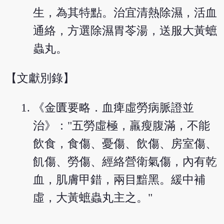
生，為其特點。治宜清熱除濕，活血
通絡，方選除濕胃苓湯，送服大黃蟅
蟲丸。
【文獻別錄】
《金匱要略．血痺虛勞病脈證並
治》："五勞虛極，羸瘦腹滿，不能
飲食，食傷、憂傷、飲傷、房室傷、
飢傷、勞傷、經絡營衛氣傷，內有乾
血，肌膚甲錯，兩目黯黑。緩中補
虛，大黃蟅蟲丸主之。"