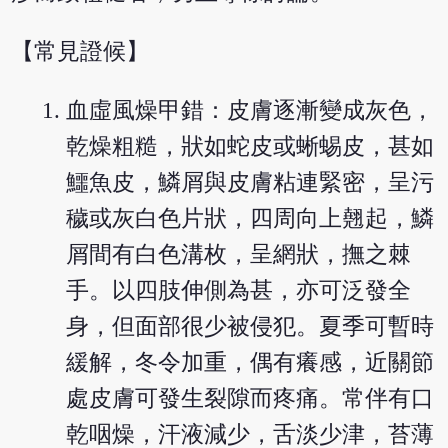
【常見證候】
血虛風燥甲錯：皮膚逐漸變成灰色，
乾燥粗糙，狀如蛇皮或蜥蜴皮，甚如
鱷魚皮，鱗屑與皮膚粘連緊密，呈污
穢或灰白色片狀，四周向上翹起，鱗
屑間有白色溝枚，呈網狀，撫之棘
手。以四肢伸側為甚，亦可泛發全
身，但面部很少被侵犯。夏季可暫時
緩解，冬令加重，偶有癢感，近關節
處皮膚可發生裂隙而疼痛。常伴有口
乾咽燥，汗液減少，舌淡少津，苔薄