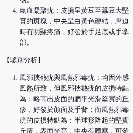
氣血凝聚疣：皮損呈黃豆至蠶豆大堅
實的斑塊，中央呈白黃色硬結，壓迫
時有明顯疼痛，好發於手足底或手掌
部。
【鑒別分析】
風邪挾熱疣與風熱邪毒疣：均因外感
風熱所致，但風邪挾熱疣的皮損特點
為：略高出皮面的扁平光滑堅實的丘
疹，好發於顏面及手背；而風熱邪毒
疣的皮損特點為：半球形隆起的堅實
丘疹，表面光亮，中央有臍窩，可發