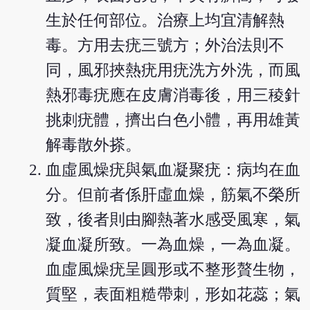
生於任何部位。治療上均宜清解熱
毒。方用去疣三號方；外治法則不
同，風邪挾熱疣用疣洗方外洗，而風
熱邪毒疣應在皮膚消毒後，用三稜針
挑刺疣體，擠出白色小體，再用雄黃
解毒散外搽。
血虛風燥疣與氣血凝聚疣：病均在血
分。但前者係肝虛血燥，筋氣不榮所
致，後者則由腳熱著水感受風寒，氣
凝血凝所致。一為血燥，一為血凝。
血虛風燥疣呈圓形或不整形贅生物，
質堅，表面粗糙帶刺，形如花蕊；氣