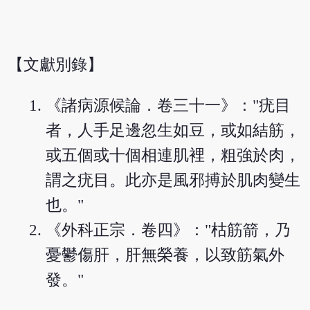
【文獻別錄】
《諸病源候論．卷三十一》："疣目
者，人手足邊忽生如豆，或如結筋，
或五個或十個相連肌裡，粗強於肉，
謂之疣目。此亦是風邪搏於肌肉變生
也。"
《外科正宗．卷四》："枯筋箭，乃
憂鬱傷肝，肝無榮養，以致筋氣外
發。"