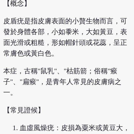
【概念】
皮盾疣是指皮膚表面的小贅生物而言，可
發於身體各部，小如黍米，大如黃豆，表
面光滑或粗糙，形如帽針頭或花蕊，呈正
常膚色或黃白色。
本症，古稱"鼠乳"、"枯筋箭；俗稱"瘊
子"、"扁瘊"，是青年人常見的皮膚病之
一。
【常見證候】
血虛風燥疣：皮損為粟米或黃豆大，