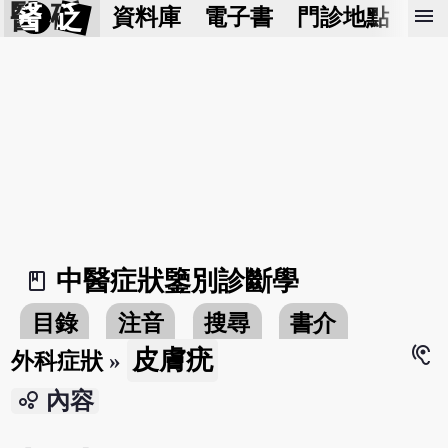
醫 砭
menu
資料庫
電子書
門診地點
預
中醫症狀鑒別診斷學
book_2
目錄
注音
搜尋
書介
hearing
皮膚疣
外科症狀
»
bubble_chart
內容