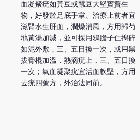
血凝聚疣如黃豆或蠶豆大堅實贅生
物，好發於足底手掌、治療上前者宜
滋腎水生肝血，潤燥消風，方用歸芍
地黃湯加減，並可採用鴉膽子仁搗碎
如泥外敷，三、五日換一次，或用黑
拔膏棍加溫，熱滴疣上，三、五日換
一次；氣血凝聚疣宜活血軟堅，方用
去疣四號方，外治法同前。