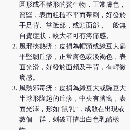
圓形或不整形的贅生物，正常膚色，
質堅，表面粗糙不平而帶刺，好發於
手足背、掌蹠部，或頭面部，一般無
自覺症狀，較大者可有疼痛感。
風邪挾熱疣：皮損為帽頭或綠豆大扁
平堅韌丘疹，正常膚色或淡褐色，表
面光滑，好發於面頰及手背，有輕微
癢感。
風熱邪毒疣：皮損為綠豆大或豌豆大
半球形隆起的丘疹，中央有臍窩，表
面光澤，形如"鼠乳"，成散在出現或
數個一群，刺破可擠出白色乳酪樣
物。