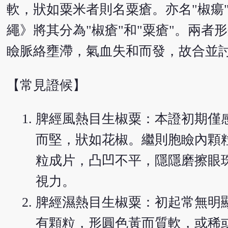
軟，狀如粟米者則名粟瘡。亦名"椒瘍"
繩》將其分為"椒瘡"和"粟瘡"。兩
瞼脈絡壅滯，氣血失和而發，故合並
【常見證候】
脾經風熱目生椒粟：本證初期僅
而堅，狀如花椒。繼則胞瞼內顆
粒成片，凸凹不平，隱隱磨擦眼
視力。
脾經濕熱目生椒粟：初起常無明
有顆粒，形圓色黃而質軟，或稀