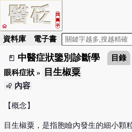
醫
砭
沈
藥
home
子
資料庫
電子書
中醫症狀鑒別診斷學
目錄
book_2
目生椒粟
眼科症狀
»
內容
bubble_chart
【概念】
目生椒粟，是指胞瞼內發生的細小顆