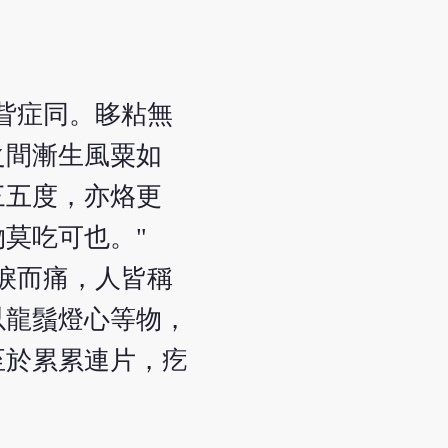
眥症同。眵粘無
之間漸生風粟如
三五度，亦烙更
莫吃可也。"
淚而痛，人皆稱
以龍鬚燈心等物，
至於累累連片，疙