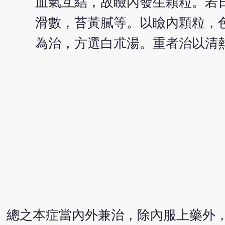
血氣互結，故瞼內發生顆粒。若
滑數，苔黃膩等。以瞼內顆粒，
為治，方選白朮湯。重者治以清
總之本症當內外兼治，除內服上藥外