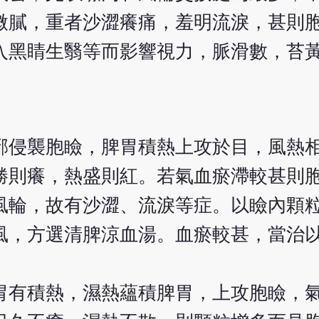
微膩，重者沙澀癢痛，羞明流淚，甚則
入黑睛生翳等而影響視力，脈滑數，苔
邪侵襲胞瞼，脾胃積熱上攻於目，風熱
勝則癢，熱盛則紅。若氣血瘀滯較甚則
風輪，故有沙澀、流淚等症。以瞼內顆
風，方選清脾涼血湯。血瘀較甚，當治
胃有積熱，濕熱蘊積脾胃，上攻胞瞼，