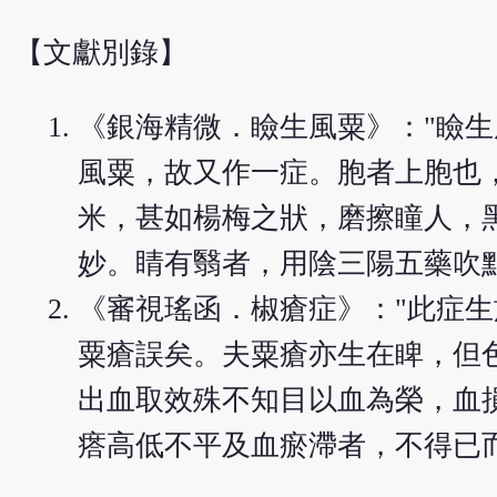
【文獻別錄】
《銀海精微．瞼生風粟》："瞼
風粟，故又作一症。胞者上胞也
米，甚如楊梅之狀，磨擦瞳人，
妙。睛有翳者，用陰三陽五藥吹
《審視瑤函．椒瘡症》："此症
粟瘡誤矣。夫粟瘡亦生在睥，但
出血取效殊不知目以血為榮，血
瘩高低不平及血瘀滯者，不得已