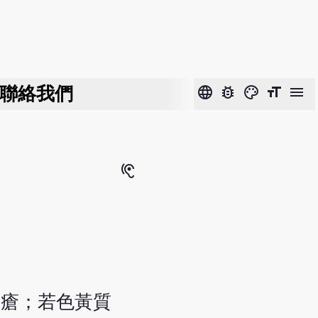
聯絡我們
language
bug_report
color_lens
format_size
menu
hearing
椒瘡；若色黃質