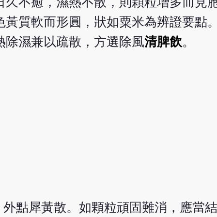
日久不癒，濕熱不散，則顆粒增多而見
色黃質軟而形圓，狀如粟米為辨證要點
熱除濕兼以疏散，方選除風
清脾飲
。
，外點犀黃散。如顆粒頑固難消，應當