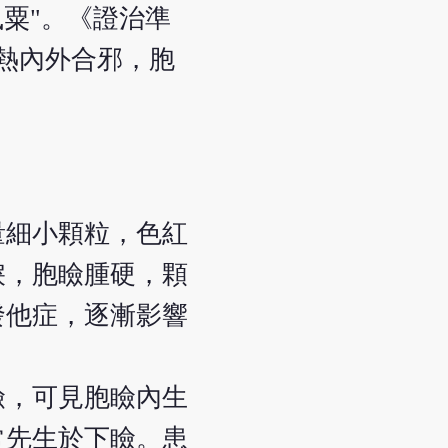
風粟"。《證治準
濕熱內外合邪，胞
量細小顆粒，色紅
淚，胞瞼腫硬，顆
發他症，逐漸影響
瞼，可見胞瞼內生
常先生於下瞼。患