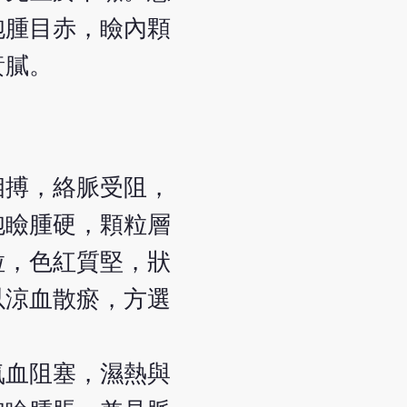
胞腫目赤，瞼內顆
黃膩。
相搏，絡脈受阻，
胞瞼腫硬，顆粒層
粒，色紅質堅，狀
以涼血散瘀，方選
氣血阻塞，濕熱與