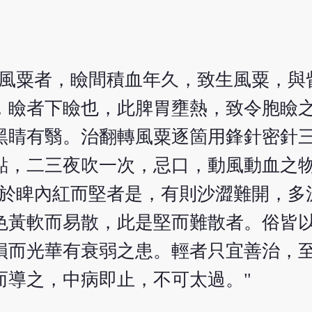
生風粟者，瞼間積血年久，致生風粟，與
，瞼者下瞼也，此脾胃壅熱，致令胞瞼
黑睛有翳。治翻轉風粟逐箇用鋒針密針
點，二三夜吹一次，忌口，動風動血之物
生於睥內紅而堅者是，有則沙澀難開，多
色黃軟而易散，此是堅而難散者。俗皆
損而光華有衰弱之患。輕者只宜善治，
而導之，中病即止，不可太過。"