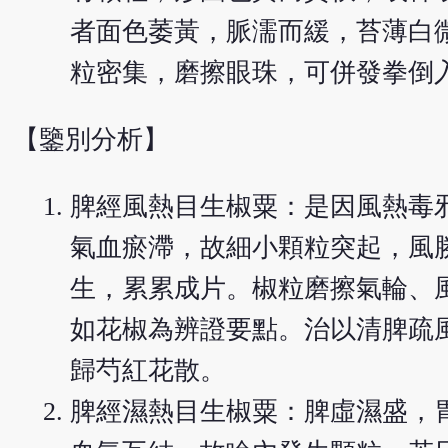
者面色萎黃，脈濡而緩，苔薄白
粒密集，磨擦眼珠，可併發拳倒
【鑒別分析】
脾經風熱目生椒粟：是因風熱毒
氣血瘀滯，故細小顆粒突起，風
生，累累成片。椒粒磨擦氣輪、
如花椒為辨證要點。治以清脾疏
歸芍紅花散。
脾經濕熱目生椒粟：脾虛濕盛，