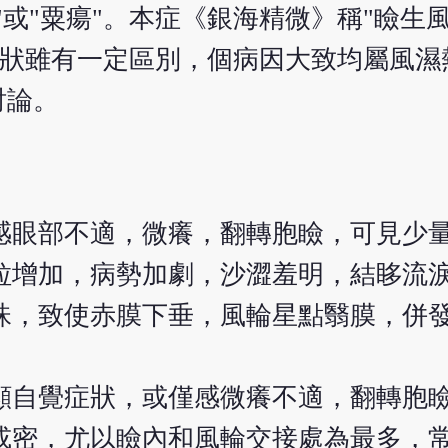
或"粟瘍"。本症《銀海精微》稱"瞼生
者形狀雖有一定區別，個病因大致均屬風
討論。
感眼部不適，微癢，翻轉胞瞼，可見少
粒增加，病勢加劇，沙澀羞明，結眵流
珠，致使赤膜下垂，風輪星點翳膜，併
顯自覺症狀，或僅感微癢不適，翻轉胞
或密，尤以瞼內和風輪交接處為最多，