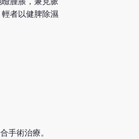
胞瞼腫脹，兼見脈
。輕者以健脾除濕
結合手術治療。