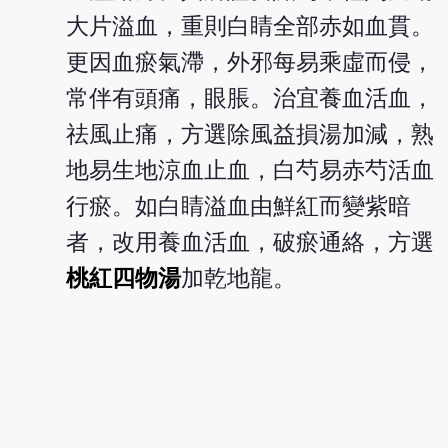
大片溢血，重則白睛全部赤如血貫。
更因血瘀氣滯，外邪每易乘虛而侵，
常伴有頭痛，眼脹。治宜養血活血，
祛風止痛，方選除風益損湯加減，熟
地易生地涼血止血，白芍易赤芍活血
行瘀。如白睛溢血由鮮紅而變紫暗
者，改用養血活血，破瘀通絡，方選
桃紅四物湯
加乾地龍。