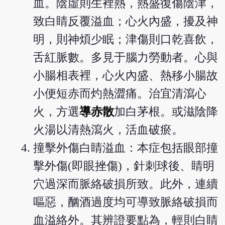
血。陰虛則生裡熱，熱盛復傷陰津，
致白睛反覆溢血；心火內盛，擾及神
明，則神煩少眠；津傷則口乾喜飲，
舌紅脈數。多見于腦力勞動者。心與
小腸相表裡，心火內盛、熱移小腸故
小便短赤而灼熱澀痛。治宜清瀉心
火，方選
導赤散
加白茅根。或滋陰降
火湯以清熱瀉火，活血破瘀。
撞擊外傷白睛溢血：本症包括眼部撞
擊外傷(即眼挫傷)，針刺球後、睛明
穴過深而脈絡破損所致。此外，連續
嘔惡，酗酒過度均可導致脈絡破損而
血溢絡外。其辨證要點為，輕則白睛