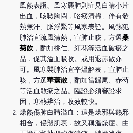
風熱表證。風寒襲肺則症見白睛小片
出血，咳嗽胸悶，咯痰清稀、伴有發
熱無汗、脈浮緊等風寒表證。風熱犯
肺治宜疏風清熱，宣肺止咳，方選
桑
菊飲
，酌加桃仁、紅花等活血破瘀之
品，促其溢血吸收。或用退赤散亦
可。風寒襲肺治宜辛溫解表，宣肺止
咳，方選
華蓋散
，酌加當歸尾、赤芍
等活血散瘀之品。臨證必須審證求
因，寒熱辨治，收效較快。
燥熱傷肺白睛溢血：這是燥邪與熱邪
相合，侵襲肌表，故又稱溫燥症。由