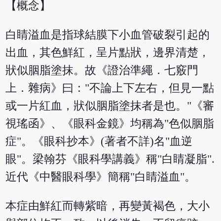
【概念】
白睛溢血是指球結膜下小血管破裂引起的
出血，其色鮮紅，呈片點狀，邊界清楚，
狀似胭脂塗抹。故《證治準繩．七竅門
上．雜病》曰："不論上下左右，但見一點
或一片紅血，狀似胭脂塗抹者是也。"《審
視瑤函》、《眼科金鏡》均稱為"色似胭脂
症"。《眼科抄本》(著者不詳)名"血逆
眼"。梁翰芬《眼科學講義》稱"白睛凝脂".
近代《中醫眼科學》簡稱"白睛溢血"。
本症由鮮紅而轉紫暗，再變黃褐色，大小