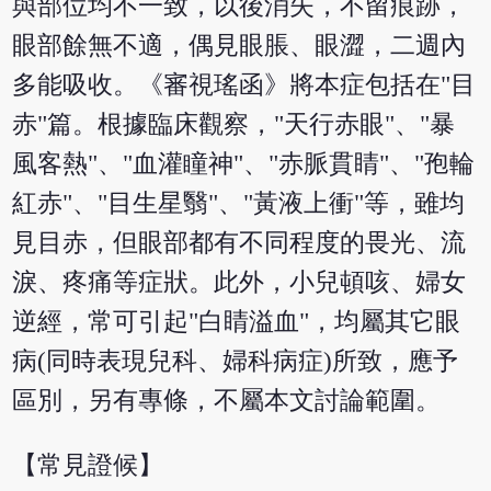
與部位均不一致，以後消失，不留痕跡，
眼部餘無不適，偶見眼脹、眼澀，二週內
多能吸收。《審視瑤函》將本症包括在"目
赤"篇。根據臨床觀察，"天行赤眼"、"暴
風客熱"、"血灌瞳神"、"赤脈貫睛"、"孢輪
紅赤"、"目生星翳"、"黃液上衝"等，雖均
見目赤，但眼部都有不同程度的畏光、流
淚、疼痛等症狀。此外，小兒頓咳、婦女
逆經，常可引起"白睛溢血"，均屬其它眼
病(同時表現兒科、婦科病症)所致，應予
區別，另有專條，不屬本文討論範圍。
【常見證候】