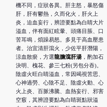
機不同，症狀各異。肝主怒，暴怒傷
肝，肝有鬱熱，久而化火，肝火上
炎，迫血妄行，辨證要點為白睛大片
溢血，伴有面紅眩暈、頭痛目脹、口
苦耳鳴，煩躁易怒。多見于高血壓患
者。治宜清肝瀉火，少佐平肝潛陽，
涼血散瘀，方選
龍膽瀉肝湯
，酌加石
決明、槐花、參三七粉(另包分吞)。
陰虛火旺白睛溢血，常因竭視苦思、
心神過勞、心陰不足、陰虛火動、心
火上炎、百脈沸騰、血熱妄行、邪害
空竅，其辨證要點為白睛斑點狀溢