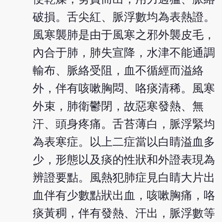
破損。舌尖紅、脈浮數均為表熱證。
風寒襲肺是由于風寒之邪外襲皮毛，
內合于肺，肺失宣降，水津不能通調
輸布、脈絡受阻，血不循經而溢絡
外，伴有咳嗽胸悶、咯痰清稀。風寒
外束，肺衛鬱閉，故惡寒發熱、無
汗、頭身疼痛。舌苔薄白，脈浮緊均
為表寒症。以上二症當以白睛溢血多
少，形態以及痰的性狀和外證表現為
辨證要點。風熱犯肺症見白睛大片出
血伴有少數點狀出血，咳嗽胸痛，咯
痰黃稠，伴有發熱、汗出，脈浮數等