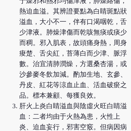
于燥邪和熱邪均傷津液，肺燥絡傷，
熱迫血溢。其辨證要點為白睛斑點狀
溢血，大小不一，伴有口渴咽乾，舌
少津液。肺燥津傷而乾咳無痰或痰少
而稠。邪入肌表，故頭痛身熱，周身
痠楚、舌尖紅，苔薄白而少津、脈浮
數。治宜清肺潤燥，方選桑杏湯，或
沙參麥冬飲加減。酌加生地、玄參、
丹皮、紅花等涼血止血、活血破瘀之
品。標本兼顧、每獲良效。
肝火上炎白睛溢血與陰虛火旺白睛溢
血：二者均由于火熱為患，火性上
炎、迫血妄行，邪害空竅。但病因病