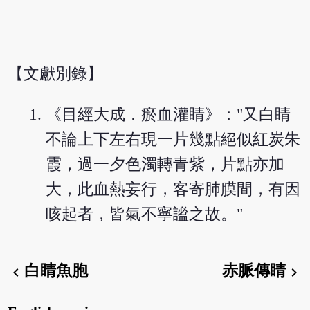
【文獻別錄】
《目經大成．瘀血灌睛》："又白睛
不論上下左右現一片幾點絕似紅炭朱
霞，過一夕色濁轉青紫，片點亦加
大，此血熱妄行，客寄肺膜間，有因
咳起者，皆氣不寧謐之故。"
白睛魚胞
赤脈傳睛
chevron_left
chevron_right