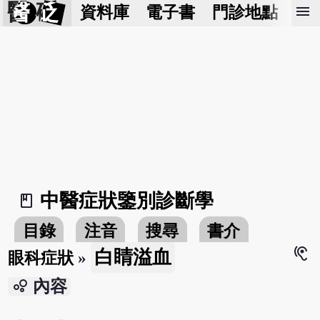
醫 砭
menu
資料庫
電子書
門診地點
預
中醫症狀鑒別診斷學
book_2
目錄
注音
搜尋
書介
hearing
白睛溢血
眼科症狀
»
bubble_chart
內容