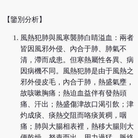
【鑒別分析】
風熱犯肺與風寒襲肺白睛溢血：兩者
皆因風邪外侵、內合于肺、肺氣不
清，滯而成患。但寒熱屬性各異、病
因病機不同。風熱犯肺是由于風熱之
邪外侵皮毛，內合于肺，熱盛氣壅，
故咳嗽胸痛；熱迫血益伴有發熱頭
痛、汗出；熱盛傷津故口渴引飲；津
灼成痰、痰熱交阻而咯痰黃稠，咽
痛；肺與大腸相表裡，熱移大腸則大
便乾燥，努責而出，用力過猛、脈絡