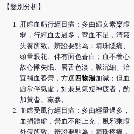
【鑒別分析】
肝虛血虧行經目痛：多由婦女素稟虛
弱，行經血去過多，營血不足，清竅
失養所致。辨證要點為：睛珠隱痛、
頭暈眼花、伴有面色蒼白；血不養心
故心悸失眠、唇舌色淡，脈沉細。治
宜補血養營，方選
四物湯
加減；但血
虛常伴氣虛，如兼見氣短神疲者，酌
加黃耆、黨參。
血虛受風行經目痛：多由經量過多，
血損體虛，營血不能上充，風邪乘虛
外侵所致。辨證要點為：睛珠疼痛，