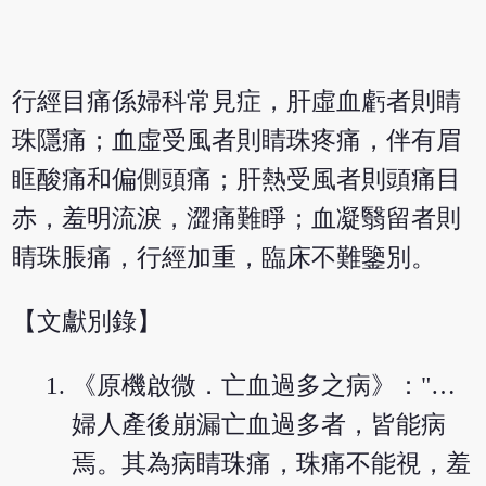
行經目痛係婦科常見症，肝虛血虧者則睛
珠隱痛；血虛受風者則睛珠疼痛，伴有眉
眶酸痛和偏側頭痛；肝熱受風者則頭痛目
赤，羞明流淚，澀痛難睜；血凝翳留者則
睛珠脹痛，行經加重，臨床不難鑒別。
【文獻別錄】
《原機啟微．亡血過多之病》："…
婦人產後崩漏亡血過多者，皆能病
焉。其為病睛珠痛，珠痛不能視，羞