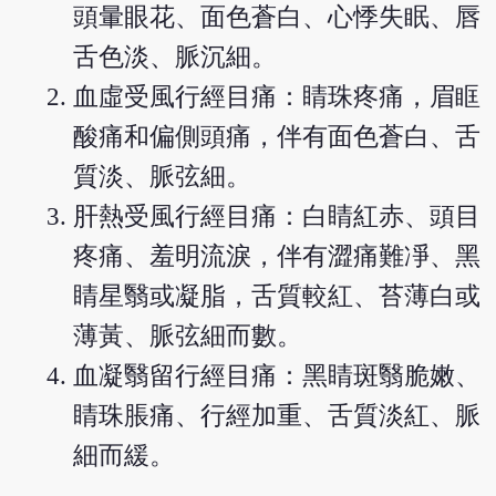
頭暈眼花、面色蒼白、心悸失眠、唇
舌色淡、脈沉細。
血虛受風行經目痛：睛珠疼痛，眉眶
酸痛和偏側頭痛，伴有面色蒼白、舌
質淡、脈弦細。
肝熱受風行經目痛：白睛紅赤、頭目
疼痛、羞明流淚，伴有澀痛難凈、黑
睛星翳或凝脂，舌質較紅、苔薄白或
薄黃、脈弦細而數。
血凝翳留行經目痛：黑睛斑翳脆嫩、
睛珠脹痛、行經加重、舌質淡紅、脈
細而緩。