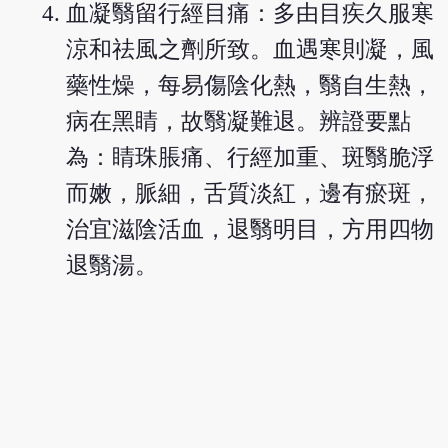
血凝翳留行經目痛：多由目疾久服寒
涼和祛風之劑所致。血遇寒則凝，風
藥性燥，每易傷陰化熱，翳自生熱，
病在黑睛，故翳凝難退。辨證要點
為：睛珠脹痛、行經加重、斑翳脆浮
而嫩，脈細，舌質淡紅，邊有瘀斑，
治宜滋陰活血，退翳明目，方用四物
退翳湯。