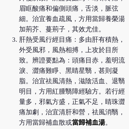
眉眶酸痛和偏側頭痛，舌淡，脈弦
細。治宜養血疏風，方用當歸養榮湯
加荊芥、蔓荊子，其效尤佳。
肝熱受風行經目痛：多由肝有積熱，
外受風邪，風熱相搏，上攻於目所
致。辨證要點為：頭痛目赤，羞明流
淚、澀痛難睜、黑睛星翳，甚則凝
脂。治宜祛風清熱，滋陰活血、退翳
明目，方用紅腫翳障經驗方。若行經
量多，邪氣方盛，正氣不足，睛珠澀
痛加劇，治宜清肝和營，祛風消翳，
方用當歸補血散或
當歸補血湯
。