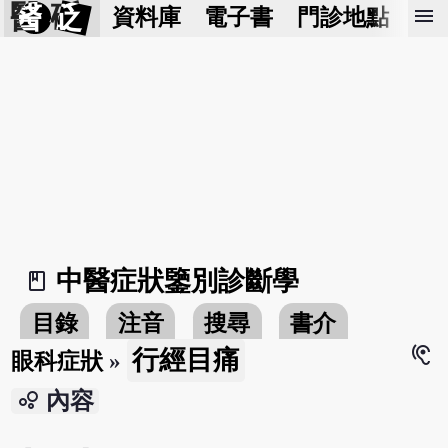
醫 砭
menu
資料庫
電子書
門診地點
預
中醫症狀鑒別診斷學
book_2
目錄
注音
搜尋
書介
hearing
行經目痛
眼科症狀
»
bubble_chart
內容