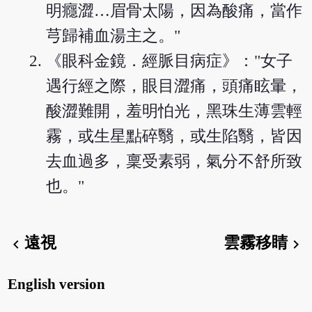
明癮澀…眉骨太陽，因為酸痛，當作
芎歸補血湯主之。"
《眼科金鏡．經脈目病症》："女子
遇行經之際，眼目澀痛，頭痛眩暈，
酸澀難開，羞明怕光，黑珠生薄雲輕
霧，或生星點碎翳，或生陷翳，皆因
去血過多，稟受素弱，氣分不舒所致
也。"
遠視
雲霧移睛
chevron_left
chevron_right
English version