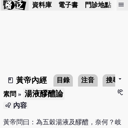
醫 砭
menu
資料庫
電子書
門診地點
預
arrow_drop_down
黃帝內經
目錄
注音
搜尋
book_2
hearing
湯液醪醴論
素問
»
bubble_chart
內容
黃帝問曰：為五穀湯液及醪醴，奈何？岐