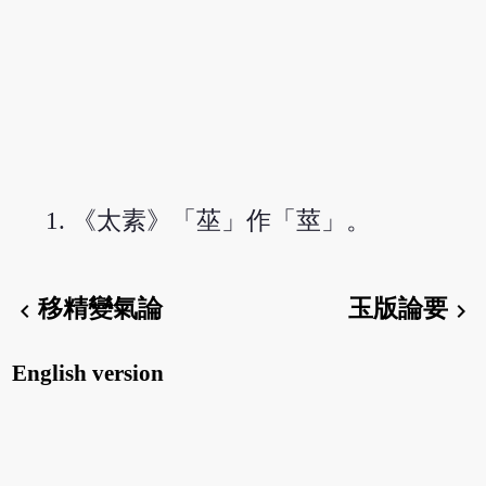
《太素》「莝」作「莖」。
移精變氣論
玉版論要
chevron_left
chevron_right
English version