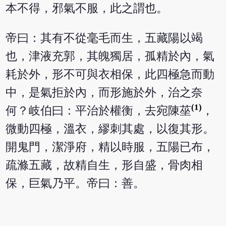
本不得，邪氣不服，此之謂也。
帝曰：其有不從毫毛而生，五藏陽以竭
也，津液充郭，其魄獨居，孤精於內，氣
耗於外，形不可與衣相保，此四極急而動
中，是氣拒於內，而形施於外，治之奈
(1)
何？岐伯曰：平治於權衡，去宛陳莝
，
微動四極，溫衣，繆刺其處，以復其形。
開鬼門，潔淨府，精以時服，五陽已布，
疏滌五藏，故精自生，形自盛，骨肉相
保，巨氣乃平。帝曰：善。