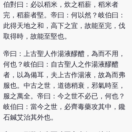
伯對曰：必以稻米，炊之稻薪，稻米者
完，稻薪者堅。帝曰：何以然？岐伯曰：
此得天地之和，高下之宜，故能至完，伐
取得時，故能至堅也。
帝曰：上古聖人作湯液醪醴，為而不用，
何也？岐伯曰：自古聖人之作湯液醪醴
者，以為備耳，夫上古作湯液，故為而弗
服也。中古之世，道德稍衰，邪氣時至，
服之萬全。帝曰：今之世不必已，何也？
岐伯曰：當今之世，必齊毒藥攻其中，鑱
石鍼艾治其外也。