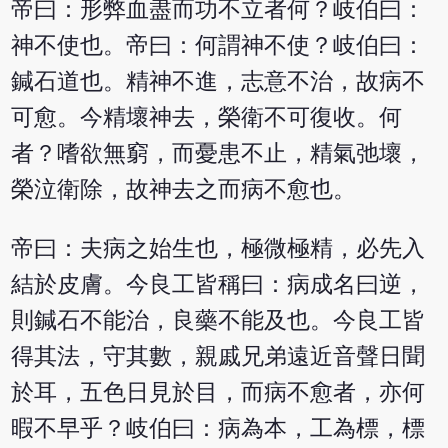
帝曰：形弊血盡而功不立者何？岐伯曰：
神不使也。帝曰：何謂神不使？岐伯曰：
鍼石道也。精神不進，志意不治，故病不
可愈。今精壞神去，榮衛不可復收。何
者？嗜欲無窮，而憂患不止，精氣弛壞，
榮泣衛除，故神去之而病不愈也。
帝曰：夫病之始生也，極微極精，必先入
結於皮膚。今良工皆稱曰：病成名曰逆，
則鍼石不能治，良藥不能及也。今良工皆
得其法，守其數，親戚兄弟遠近音聲日聞
於耳，五色日見於目，而病不愈者，亦何
暇不早乎？岐伯曰：病為本，工為標，標