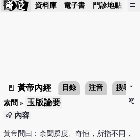
醫 砭
menu
資料庫
電子書
門診地點
預
arrow_drop_down
黃帝內經
目錄
注音
搜尋
book_2
hearing
玉版論要
素問
»
bubble_chart
內容
黃帝問曰：余聞揆度、奇恒，所指不同，