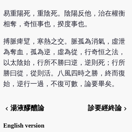
易重陽死，重陰死。陰陽反他，治在權衡
相奪，奇恒事也，揆度事也。
搏脈痺躄，寒熱之交。脈孤為消氣，虛泄
為奪血，孤為逆，虛為從，行奇恒之法，
以太陰始，行所不勝曰逆，逆則死；行所
勝曰從，從則活。八風四時之勝，終而復
始，逆行一過，不復可數，論要畢矣。
湯液醪醴論
診要經終論
chevron_left
chevron_right
English version