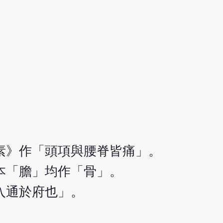
素》作「頭項與腰脊皆痛」。
本「膽」均作「骨」。
入通於府也」。