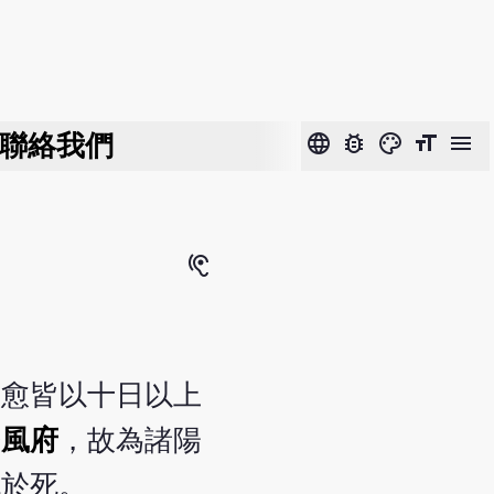
聯絡我們
language
bug_report
color_lens
format_size
menu
hearing
其愈皆以十日以上
於
風府
，故為諸陽
免於死。