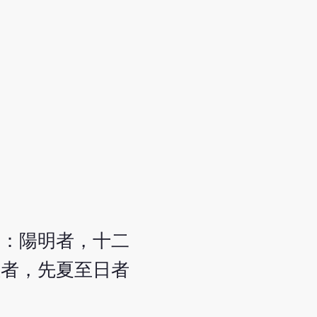
。
曰：陽明者，十二
溫者，先夏至日者