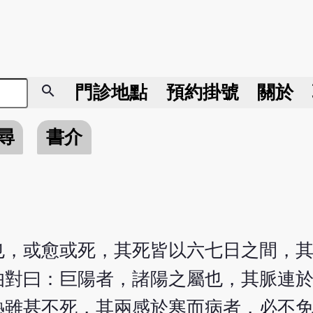
search
門診地點
預約掛號
關於
尋
書介
也，或愈或死，其死皆以六七日之間，
伯對曰：巨陽者，諸陽之屬也，其脈連
熱雖甚不死，其兩感於寒而病者，必不