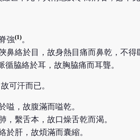
(1)
脊強
。
俠鼻絡於目，故身熱目痛而鼻乾，不得
脈循脇絡於耳，故胸脇痛而耳聾。
，故可汗而已。
於嗌，故腹滿而嗌乾。
肺，繫舌本，故口燥舌乾而渴。
絡於肝，故煩滿而囊縮。