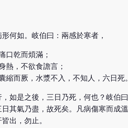
病形何如。岐伯曰：兩感於寒者，
痛口乾而煩滿；
身熱，不欲食譫言；
囊縮而厥，水漿不入，不知人，六日死
行，如是之後，三日乃死，何也？岐伯
三日其氣乃盡，故死矣。凡病傷寒而成
汗皆出，勿止。