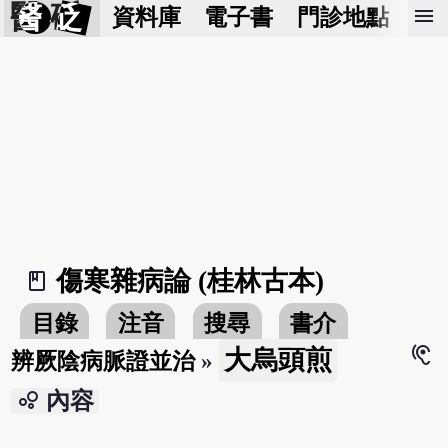
醫 砭
menu
資料庫
電子書
門診地點
預
傷寒雜病論 (桂林古本)
book_2
目錄
注音
搜尋
書介
hearing
大烏頭煎
辨厥陰病脈證並治
»
bubble_chart
內容