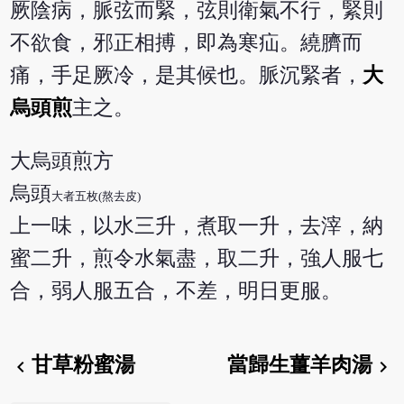
厥陰病，脈弦而緊，弦則衛氣不行，緊則
不欲食，邪正相搏，即為寒疝。繞臍而
痛，手足厥冷，是其候也。脈沉緊者，
大
烏頭煎
主之。
大烏頭煎方
烏頭
大者五枚(熬去皮)
上一味，以水三升，煮取一升，去滓，納
蜜二升，煎令水氣盡，取二升，強人服七
合，弱人服五合，不差，明日更服。
甘草粉蜜湯
當歸生薑羊肉湯
chevron_left
chevron_right