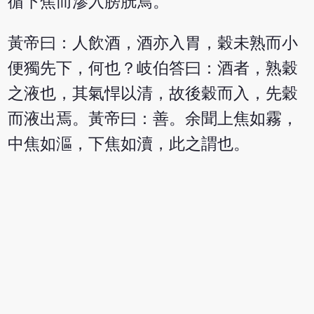
循下焦而滲入膀胱焉。
黃帝曰：人飲酒，酒亦入胃，穀未熟而小
便獨先下，何也？岐伯答曰：酒者，熟穀
之液也，其氣悍以清，故後穀而入，先穀
而液出焉。黃帝曰：善。余聞上焦如霧，
中焦如漚，下焦如瀆，此之謂也。