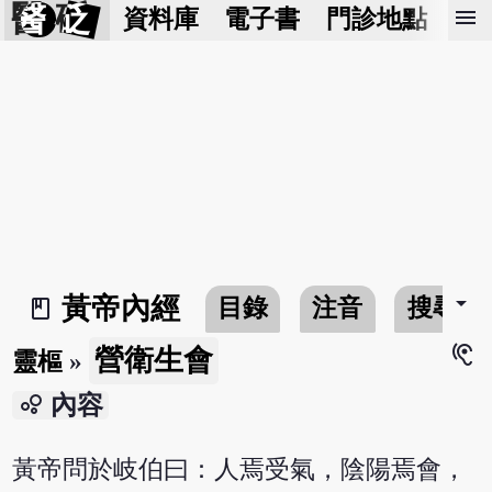
醫 砭
menu
資料庫
電子書
門診地點
預
arrow_drop_down
黃帝內經
目錄
注音
搜尋
book_2
hearing
營衛生會
靈樞
»
bubble_chart
內容
黃帝問於岐伯曰：人焉受氣，陰陽焉會，