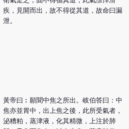
衛氣走之，固不得循其道，此氣慓悍滑
疾，見開而出，故不得從其道，故命曰漏
泄。
黃帝曰︰願聞中焦之所出。岐伯答曰：中
焦亦並胃中，出上焦之後，此所受氣者，
泌糟粕，蒸津液，化其精微，上注於肺