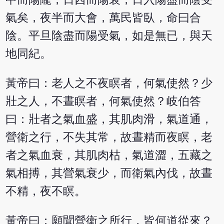
氣矣，夜半而大會，萬民皆臥，命曰合
陰。平旦陰盡而陽受氣，如是無已，與天
地同紀。
黃帝曰：老人之不夜瞑者，何氣使然？少
壯之人，不晝瞑者，何氣使然？岐伯答
曰：壯者之氣血盛，其肌肉滑，氣道通，
營衛之行，不失其常，故晝精而夜瞑，老
者之氣血衰，其肌肉枯，氣道澀，五藏之
氣相搏，其營氣衰少，而衛氣內伐，故晝
不精，夜不瞑。
黃帝曰：願聞營衛之所行，皆何道從來？