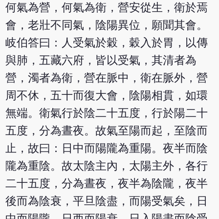
何氣為營，何氣為衛，營安從生，衛於焉
會，老壯不同氣，陰陽異位，願聞其會。
岐伯答曰：人受氣於穀，穀入於胃，以傳
與肺，五藏六府，皆以受氣，其清者為
營，濁者為衛，營在脈中，衛在脈外，營
周不休，五十而復大會，陰陽相貫，如環
無端。衛氣行於陰二十五度，行於陽二十
五度，分為晝夜。故氣至陽而起，至陰而
止，故曰：日中而陽隴為重陽。夜半而陰
隴為重陰。故太陰主內，太陽主外，各行
二十五度，分為晝夜，夜半為陰隴，夜半
後而為陰衰，平旦陰盡，而陽受氣矣，日
中而陽隴，日西而陽衰，日入陽盡而陰受