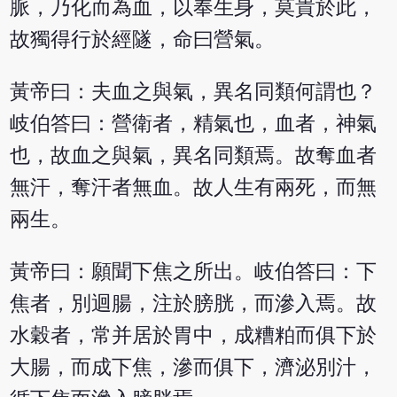
脈，乃化而為血，以奉生身，莫貴於此，
故獨得行於經隧，命曰營氣。
黃帝曰：夫血之與氣，異名同類何謂也？
岐伯答曰：營衛者，精氣也，血者，神氣
也，故血之與氣，異名同類焉。故奪血者
無汗，奪汗者無血。故人生有兩死，而無
兩生。
黃帝曰：願聞下焦之所出。岐伯答曰：下
焦者，別迴腸，注於膀胱，而滲入焉。故
水穀者，常并居於胃中，成糟粕而俱下於
大腸，而成下焦，滲而俱下，濟泌別汁，